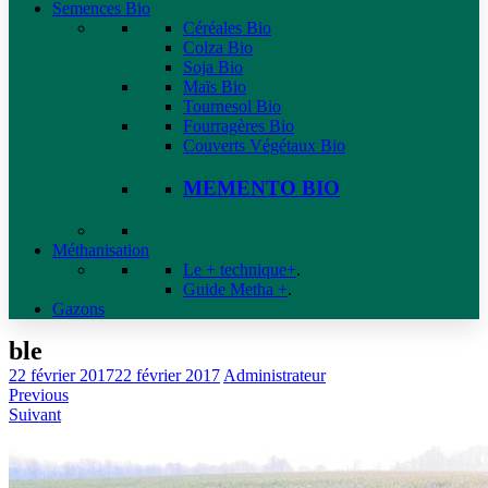
Semences Bio
Céréales Bio
Colza Bio
Soja Bio
Maïs Bio
Tournesol Bio
Fourragères Bio
Couverts Végétaux Bio
MEMENTO BIO
Méthanisation
Le + technique+
.
Guide Metha +
.
Gazons
ble
22 février 2017
22 février 2017
Administrateur
Previous
Suivant