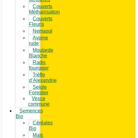
Couverts
Méthanisation
Couverts
Fleuris
Nemasol
Avoine
rude
Moutarde
Blanche
Radis
fourrager
Trèfle
d’Alexandrie
Seigle
Forestier
Vesce
commune
Semences
Bio
Céréales
Bio
Maïs