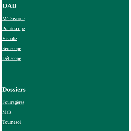
OAD
Météoscope
Prairiescope
Visualiz
Semscope
Défiscope
Dossiers
Fourragères
Maïs
Tournesol