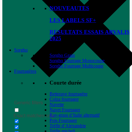
NOUVEAUTES
LES LABELS SF+
RESULTATS ESSAIS ARVALIS
2025
Sorgho
Sorgho Grain
Sorgho Fourrage Monocoupe
Sorgho Fourrage Multicoupe
Fourragères
Courte durée
Betterave fourragère
Colza fourrager
Generic filters
Navette
Navet Fourrager
Ray-grass d’Italie alternatif
Exact matches only
Pois Fourrager
Trèfle d’Alexandrie
Trèfle micheli