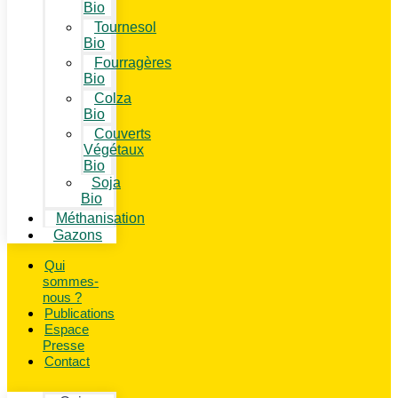
Bio
Tournesol
Bio
Fourragères
Bio
Colza
Bio
Couverts
Végétaux
Bio
Soja
Bio
Méthanisation
Gazons
Qui
sommes-
nous ?
Publications
Espace
Presse
Contact