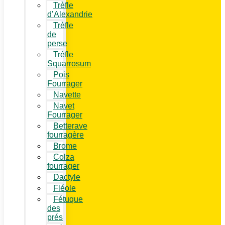
Trèfle
d’Alexandrie
Trèfle
de
perse
Trèfle
Squarrosum
Pois
Fourrager
Navette
Navet
Fourrager
Betterave
fourragère
Brome
Colza
fourrager
Dactyle
Fléole
Fétuque
des
prés