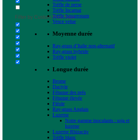
Trèfle de perse
Trèfle Incarnat
Trèfle Squarrosum
Filter by Custom Post Type
Vesce velue
Moyenne durée
Ray-grass d’Italie non-alternatif
Ray-grass hybride
Trèfle violet
Longue durée
Brome
Dactyle
Fétuque des prés
Fétuque élevée
Fléole
Ray-grass Anglais
Luzerne
Notre gamme inoculants : soja et
luzerne
Luzerne Rhizactiv
Trèfle blanc