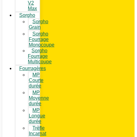
V2
Max
Sorgho
Sorgho
Grain
Sorgho
Fourrage
Monocoupe
Sorgho
Fourrage
Multicoupe
Fourragères
MP
Courte
durée
MP
Moyenne
durée
MP
Longue
durée
Trèfle
Incarnat