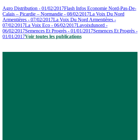
Agro Distribution - 01/02/2017
Flash Infos Economie Nord-Pas-De-
Calais – Picardie – Normandie - 08/02/2017
La Voix Du Nord
Armentières - 07/02/2017
La Voix Du Nord Armentières -
07/02/2017
La Voix Eco - 06/02/2017
Lavoixdunord -
06/02/2017
Semences Et Progrès - 01/01/2017
Semences Et Progrès -
01/01/2017
Voir toutes les publications