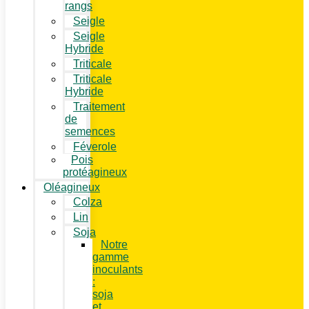
rangs
Seigle
Seigle
Hybride
Triticale
Triticale
Hybride
Traitement
de
semences
Féverole
Pois
protéagineux
Oléagineux
Colza
Lin
Soja
Notre
gamme
inoculants
:
soja
et