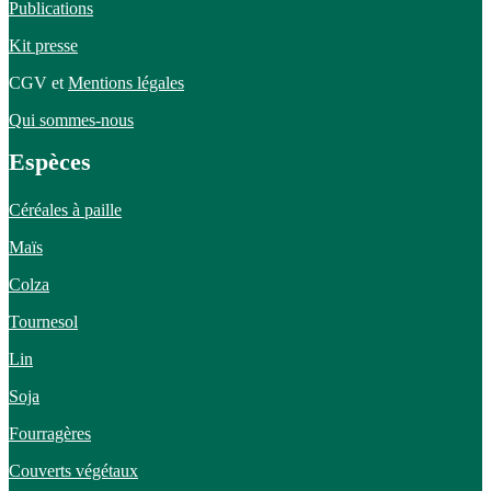
Publications
Kit presse
CGV et
Mentions légales
Qui sommes-nous
Espèces
Céréales à paille
Maïs
Colza
Tournesol
Lin
Soja
Fourragères
Couverts végétaux