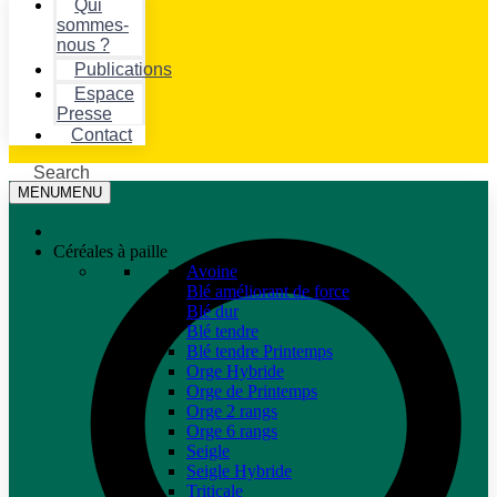
Qui
sommes-
nous ?
Publications
Espace
Presse
Contact
Search
MENU
MENU
Céréales à paille
Avoine
Blé améliorant de force
Blé dur
Blé tendre
Blé tendre Printemps
Orge Hybride
Orge de Printemps
Orge 2 rangs
Orge 6 rangs
Seigle
Seigle Hybride
Triticale