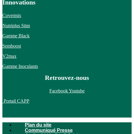
Innovations
Covermix
Nutriplus Stim
Gamme Black
Semboost
V2max
Gamme Inoculants
Retrouvez-nous
Facebook
Youtube
Portail CAPP
Plan du site
Communiqué Presse