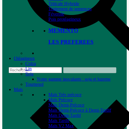
Triticale Hybride
Traitement de semences
Féverole
Pois protéagineux
MEMENTO
LES PREFEREES
Oléagineux
Colza
Lin
Soja
Notre gamme inoculants : soja et luzerne
Tournesol
Maïs
Maïs Très précoce
Maïs Précoce
Maïs Demi-Précoce
Maïs Demi-Précoce à Demi-Tardif
Maïs Demi-Tardif
Maïs Tardif
Maïs V2 Max