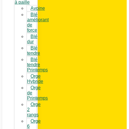
à paille
Avoine
Blé
améliorant
de
force
Blé
dur
Blé
tendre
Blé
tendre
Printemps
Orge
Hybride
Orge
de
Printemps
Orge
2
rangs
Orge
6