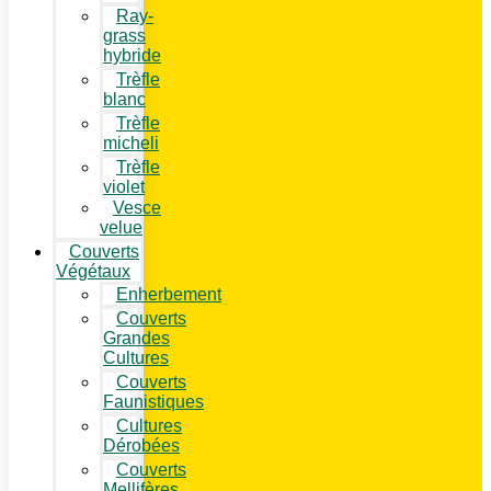
Ray-
grass
hybride
Trèfle
blanc
Trèfle
micheli
Trèfle
violet
Vesce
velue
Couverts
Végétaux
Enherbement
Couverts
Grandes
Cultures
Couverts
Faunistiques
Cultures
Dérobées
Couverts
Mellifères