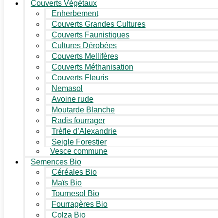
Couverts Végétaux
Enherbement
Couverts Grandes Cultures
Couverts Faunistiques
Cultures Dérobées
Couverts Mellifères
Couverts Méthanisation
Couverts Fleuris
Nemasol
Avoine rude
Moutarde Blanche
Radis fourrager
Trèfle d’Alexandrie
Seigle Forestier
Vesce commune
Semences Bio
Céréales Bio
Maïs Bio
Tournesol Bio
Fourragères Bio
Colza Bio