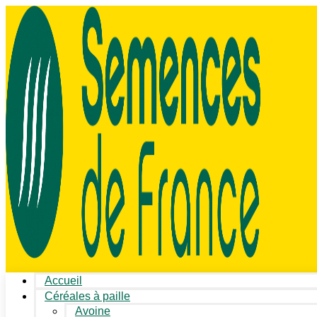
Accueil
Céréales à paille
Avoine