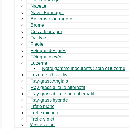
Navette
Navet Fourrager
Betterave fourragère
Brome
Colza fourrager
Dactyle
Fléole
Fétuque des prés
Fétuque élevée
Luzerne
Notre gamme inoculants : soja et luzerne
Luzerne Rhizactiv
Ray-grass Anglais
Ray-grass d’Italie alternatif
Ray-grass d’Italie non-alternatif
Ray-grass hybride
Trèfle blanc
Trèfle micheli
Trèfle violet
Vesce velue