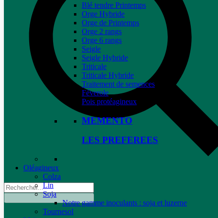
Blé tendre Printemps
Orge Hybride
Orge de Printemps
Orge 2 rangs
Orge 6 rangs
Seigle
Seigle Hybride
Triticale
Triticale Hybride
Traitement de semences
Féverole
Pois protéagineux
MEMENTO
LES PREFEREES
Oléagineux
Colza
Lin
Soja
Notre gamme inoculants : soja et luzerne
Tournesol