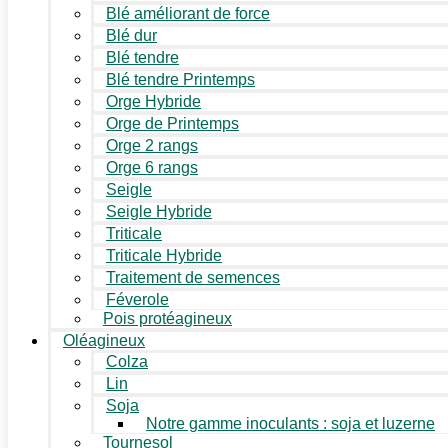
Blé améliorant de force
Blé dur
Blé tendre
Blé tendre Printemps
Orge Hybride
Orge de Printemps
Orge 2 rangs
Orge 6 rangs
Seigle
Seigle Hybride
Triticale
Triticale Hybride
Traitement de semences
Féverole
Pois protéagineux
Oléagineux
Colza
Lin
Soja
Notre gamme inoculants : soja et luzerne
Tournesol