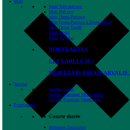
Maïs
Maïs Très précoce
Maïs Précoce
Maïs Demi-Précoce
Maïs Demi-Précoce à Demi-Tardif
Maïs Demi-Tardif
Maïs Tardif
Maïs V2 Max
NOUVEAUTES
LES LABELS SF+
RESULTATS ESSAIS ARVALIS 
Sorgho
Sorgho Grain
Sorgho Fourrage Monocoupe
Sorgho Fourrage Multicoupe
Fourragères
Courte durée
Betterave fourragère