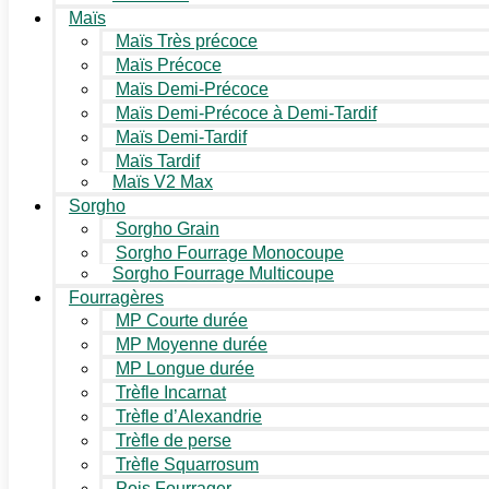
Maïs
Maïs Très précoce
Maïs Précoce
Maïs Demi-Précoce
Maïs Demi-Précoce à Demi-Tardif
Maïs Demi-Tardif
Maïs Tardif
Maïs V2 Max
Sorgho
Sorgho Grain
Sorgho Fourrage Monocoupe
Sorgho Fourrage Multicoupe
Fourragères
MP Courte durée
MP Moyenne durée
MP Longue durée
Trèfle Incarnat
Trèfle d’Alexandrie
Trèfle de perse
Trèfle Squarrosum
Pois Fourrager