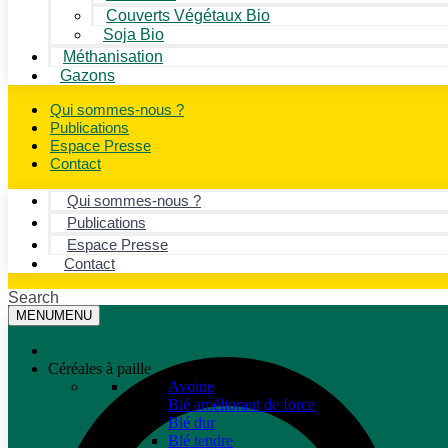
Couverts Végétaux Bio
Soja Bio
Méthanisation
Gazons
Qui sommes-nous ?
Publications
Espace Presse
Contact
Qui sommes-nous ?
Publications
Espace Presse
Contact
Search
MENU
MENU
Céréales à paille
Avoine
Blé améliorant de force
Blé dur
Blé tendre