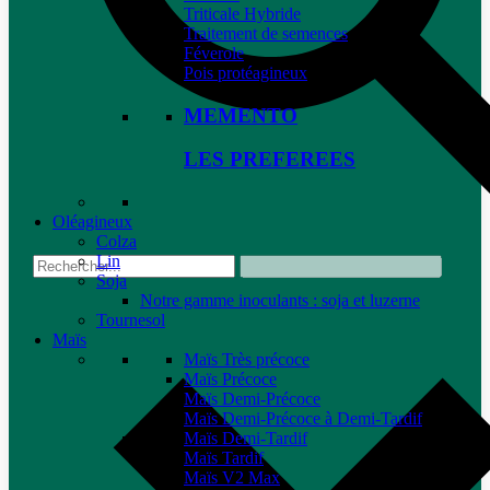
Triticale Hybride
Traitement de semences
Féverole
Pois protéagineux
MEMENTO
LES PREFEREES
Oléagineux
Colza
Lin
Soja
Notre gamme inoculants : soja et luzerne
Tournesol
Maïs
Maïs Très précoce
Maïs Précoce
Maïs Demi-Précoce
Maïs Demi-Précoce à Demi-Tardif
Maïs Demi-Tardif
Maïs Tardif
Maïs V2 Max