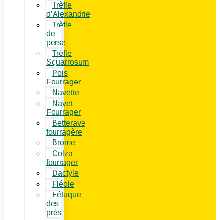
Trèfle
d’Alexandrie
Trèfle
de
perse
Trèfle
Squarrosum
Pois
Fourrager
Navette
Navet
Fourrager
Betterave
fourragère
Brome
Colza
fourrager
Dactyle
Fléole
Fétuque
des
prés