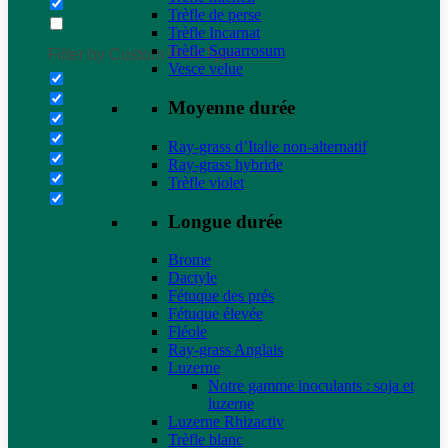
Trèfle de perse
Trèfle Incarnat
Trèfle Squarrosum
Filter by Custom Post Type
Vesce velue
Moyenne durée
Ray-grass d’Italie non-alternatif
Ray-grass hybride
Trèfle violet
Longue durée
Brome
Dactyle
Fétuque des prés
Fétuque élevée
Fléole
Ray-grass Anglais
Luzerne
Notre gamme inoculants : soja et
luzerne
Luzerne Rhizactiv
Trèfle blanc