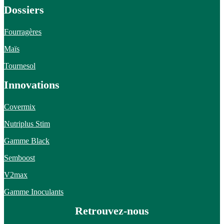
Dossiers
Fourragères
Maïs
Tournesol
Innovations
Covermix
Nutriplus Stim
Gamme Black
Semboost
V2max
Gamme Inoculants
Retrouvez-nous