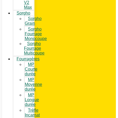
V2
Max
Sorgho
Sorgho
Grain
Sorgho
Fourrage
Monocoupe
Sorgho
Fourrage
Multicoupe
Fourragères
MP
Courte
durée
MP
Moyenne
durée
MP
Longue
durée
Trèfle
Incarnat