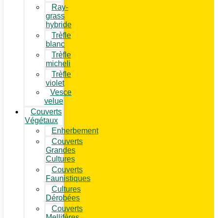
Ray-
grass
hybride
Trèfle
blanc
Trèfle
micheli
Trèfle
violet
Vesce
velue
Couverts
Végétaux
Enherbement
Couverts
Grandes
Cultures
Couverts
Faunistiques
Cultures
Dérobées
Couverts
Mellifères