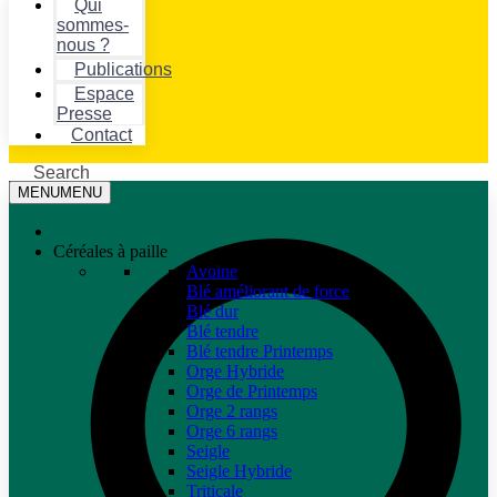
Qui
sommes-
nous ?
Publications
Espace
Presse
Contact
Search
MENU
MENU
Céréales à paille
Avoine
Blé améliorant de force
Blé dur
Blé tendre
Blé tendre Printemps
Orge Hybride
Orge de Printemps
Orge 2 rangs
Orge 6 rangs
Seigle
Seigle Hybride
Triticale