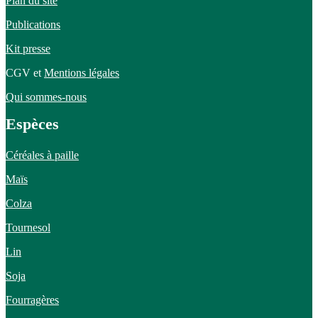
Plan du site
Publications
Kit presse
CGV et
Mentions légales
Qui sommes-nous
Espèces
Céréales à paille
Maïs
Colza
Tournesol
Lin
Soja
Fourragères