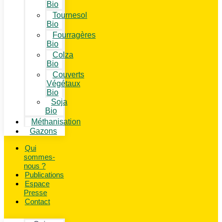
Bio
Tournesol
Bio
Fourragères
Bio
Colza
Bio
Couverts
Végétaux
Bio
Soja
Bio
Méthanisation
Gazons
Qui
sommes-
nous ?
Publications
Espace
Presse
Contact