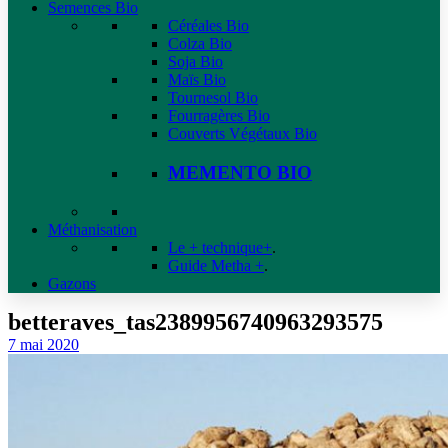
Semences Bio
Céréales Bio
Colza Bio
Soja Bio
Maïs Bio
Tournesol Bio
Fourragères Bio
Couverts Végétaux Bio
MEMENTO BIO
Méthanisation
Le + technique+
.
Guide Metha +
.
Gazons
betteraves_tas2389956740963293575
7 mai 2020