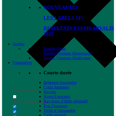
NOUVEAUTES
LES LABELS SF+
RESULTATS ESSAIS ARVALIS
2025
Sorgho
Sorgho Grain
Sorgho Fourrage Monocoupe
Sorgho Fourrage Multicoupe
Fourragères
Courte durée
Betterave fourragère
Colza fourrager
Generic filters
Navette
Navet Fourrager
Ray-grass d’Italie alternatif
Exact matches only
Pois Fourrager
Trèfle d’Alexandrie
Trèfle micheli