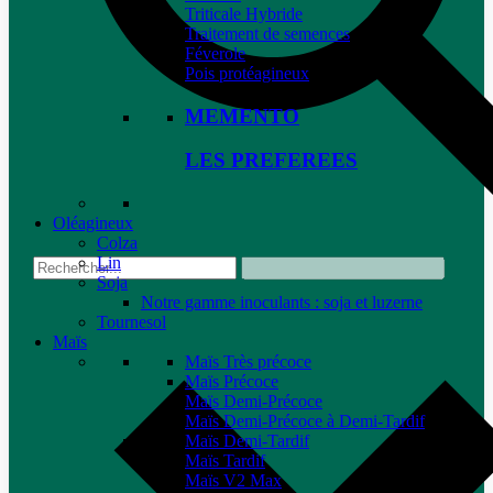
Triticale Hybride
Traitement de semences
Féverole
Pois protéagineux
MEMENTO
LES PREFEREES
Oléagineux
Colza
Lin
Soja
Notre gamme inoculants : soja et luzerne
Tournesol
Maïs
Maïs Très précoce
Maïs Précoce
Maïs Demi-Précoce
Maïs Demi-Précoce à Demi-Tardif
Maïs Demi-Tardif
Maïs Tardif
Maïs V2 Max