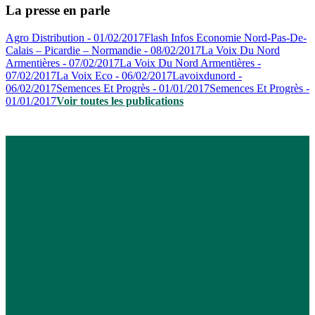
La presse en parle
Agro Distribution - 01/02/2017
Flash Infos Economie Nord-Pas-De-
Calais – Picardie – Normandie - 08/02/2017
La Voix Du Nord
Armentières - 07/02/2017
La Voix Du Nord Armentières -
07/02/2017
La Voix Eco - 06/02/2017
Lavoixdunord -
06/02/2017
Semences Et Progrès - 01/01/2017
Semences Et Progrès -
01/01/2017
Voir toutes les publications