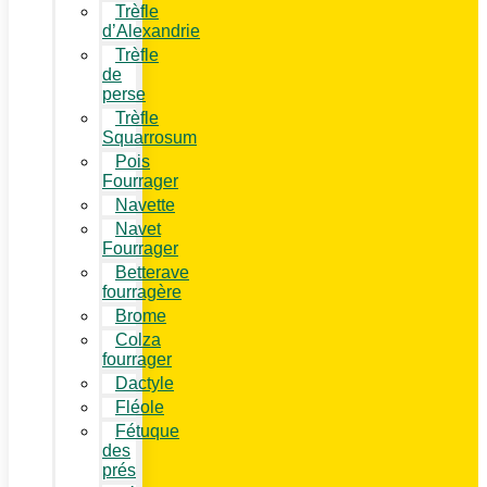
Trèfle
d’Alexandrie
Trèfle
de
perse
Trèfle
Squarrosum
Pois
Fourrager
Navette
Navet
Fourrager
Betterave
fourragère
Brome
Colza
fourrager
Dactyle
Fléole
Fétuque
des
prés