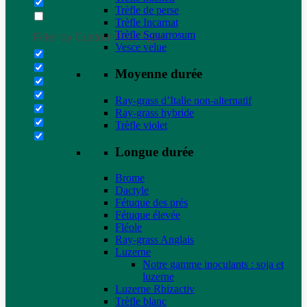
Trèfle de perse
Trèfle Incarnat
Trèfle Squarrosum
Filter by Custom Post Type
Vesce velue
Moyenne durée
Ray-grass d’Italie non-alternatif
Ray-grass hybride
Trèfle violet
Longue durée
Brome
Dactyle
Fétuque des prés
Fétuque élevée
Fléole
Ray-grass Anglais
Luzerne
Notre gamme inoculants : soja et
luzerne
Luzerne Rhizactiv
Trèfle blanc