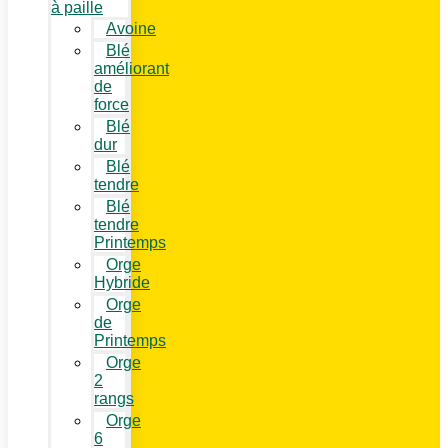
à paille
Avoine
Blé
améliorant
de
force
Blé
dur
Blé
tendre
Blé
tendre
Printemps
Orge
Hybride
Orge
de
Printemps
Orge
2
rangs
Orge
6