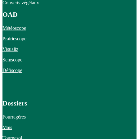
Couverts végétaux
OAD
Météoscope
Prairiescope
Visualiz
Semscope
Défiscope
Dossiers
Fourragères
Maïs
Tournesol