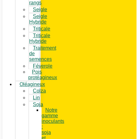
rangs
Seigle
Seigle
Hybride
Triticale
Triticale
Hybride
Traitement
de
semences
Féverole
Pois
protéagineux
Oléagineux
Colza
Lin
Soja
Notre
gamme
inoculants
:
soja
et