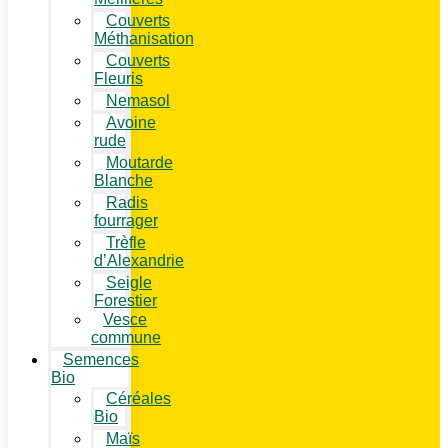
Couverts
Méthanisation
Couverts
Fleuris
Nemasol
Avoine
rude
Moutarde
Blanche
Radis
fourrager
Trèfle
d’Alexandrie
Seigle
Forestier
Vesce
commune
Semences
Bio
Céréales
Bio
Maïs