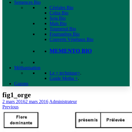
Semences Bio
Céréales Bio
Colza Bio
Soja Bio
Maïs Bio
Tournesol Bio
Fourragères Bio
Couverts Végétaux Bio
MEMENTO BIO
Méthanisation
Le + technique+
.
Guide Metha +
.
Gazons
fig1_orge
2 mars 2016
2 mars 2016
Administrateur
Previous