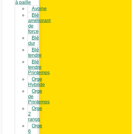
à paille
Avoine
Blé
améliorant
de
force
Blé
dur
Blé
tendre
Blé
tendre
Printemps
Orge
Hybride
Orge
de
Printemps
Orge
2
rangs
Orge
6