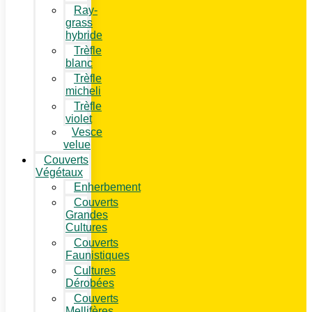
Ray-
grass
hybride
Trèfle
blanc
Trèfle
micheli
Trèfle
violet
Vesce
velue
Couverts
Végétaux
Enherbement
Couverts
Grandes
Cultures
Couverts
Faunistiques
Cultures
Dérobées
Couverts
Mellifères