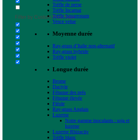
Trèfle de perse
Trèfle Incarnat
Trèfle Squarrosum
Filter by Custom Post Type
Vesce velue
Moyenne durée
Ray-grass d’Italie non-alternatif
Ray-grass hybride
Trèfle violet
Longue durée
Brome
Dactyle
Fétuque des prés
Fétuque élevée
Fléole
Ray-grass Anglais
Luzerne
Notre gamme inoculants : soja et
luzerne
Luzerne Rhizactiv
Trèfle blanc