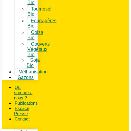
Bio
Tournesol
Bio
Fourragères
Bio
Colza
Bio
Couverts
Végétaux
Bio
Soja
Bio
Méthanisation
Gazons
Qui
sommes-
nous ?
Publications
Espace
Presse
Contact