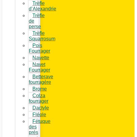
Trèfle
d’Alexandrie
Trèfle
de
perse
Trèfle
Squarrosum
Pois
Fourrager
Navette
Navet
Fourrager
Betterave
fourragère
Brome
Colza
fourrager
Dactyle
Fléole
Fétuque
des
prés