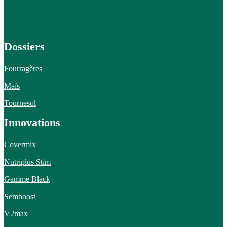
Dossiers
Fourragères
Maïs
Tournesol
Innovations
Covermix
Nutriplus Stim
Gamme Black
Semboost
V2max