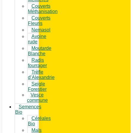
Couverts
Méthanisation
Couverts
Fleuris
Nemasol
Avoine
rude
Moutarde
Blanche
Radis
fourrager
Trèfle
d’Alexandrie
Seigle
Forestier
Vesce
commune
Semences
Bio
Céréales
Bio
Maïs