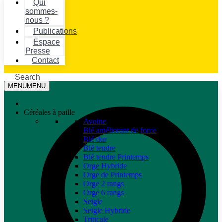
Qui
sommes-
nous ?
Publications
Espace
Presse
Contact
Search
MENU
MENU
Céréales à paille
Avoine
Blé améliorant de force
Blé dur
Blé tendre
Blé tendre Printemps
Orge Hybride
Orge de Printemps
Orge 2 rangs
Orge 6 rangs
Seigle
Seigle Hybride
Triticale