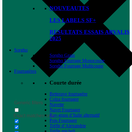
NOUVEAUTES
LES LABELS SF+
RESULTATS ESSAIS ARVALIS
2025
Sorgho
Sorgho Grain
Sorgho Fourrage Monocoupe
Sorgho Fourrage Multicoupe
Fourragères
Courte durée
Betterave fourragère
Colza fourrager
Generic filters
Navette
Navet Fourrager
Ray-grass d’Italie alternatif
Exact matches only
Pois Fourrager
Trèfle d’Alexandrie
Trèfle micheli