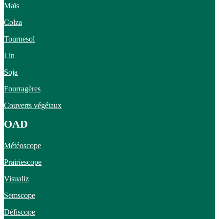
Maïs
Colza
Tournesol
Lin
Soja
Fourragères
Couverts végétaux
OAD
Météoscope
Prairiescope
Visualiz
Semscope
Défiscope