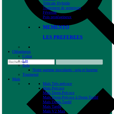
Triticale Hybride
Traitement de semences
Féverole
Pois protéagineux
MEMENTO
LES PREFEREES
Oléagineux
Colza
Lin
Soja
Notre gamme inoculants : soja et luzerne
Tournesol
Maïs
Maïs Très précoce
Maïs Précoce
Maïs Demi-Précoce
Maïs Demi-Précoce à Demi-Tardif
Maïs Demi-Tardif
Maïs Tardif
Maïs V2 Max