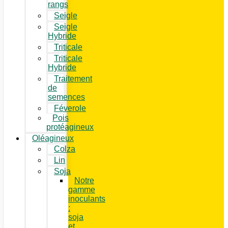
rangs
Seigle
Seigle
Hybride
Triticale
Triticale
Hybride
Traitement
de
semences
Féverole
Pois
protéagineux
Oléagineux
Colza
Lin
Soja
Notre
gamme
inoculants
:
soja
et