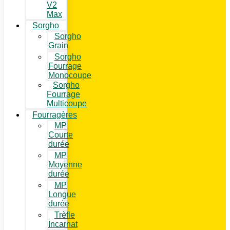
V2
Max
Sorgho
Sorgho
Grain
Sorgho
Fourrage
Monocoupe
Sorgho
Fourrage
Multicoupe
Fourragères
MP
Courte
durée
MP
Moyenne
durée
MP
Longue
durée
Trèfle
Incarnat