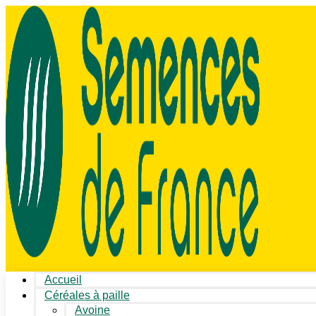
Accueil
Céréales à paille
Avoine