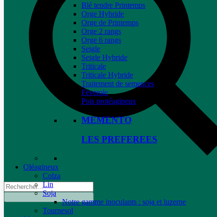
Blé tendre Printemps
Orge Hybride
Orge de Printemps
Orge 2 rangs
Orge 6 rangs
Seigle
Seigle Hybride
Triticale
Triticale Hybride
Traitement de semences
Féverole
Pois protéagineux
MEMENTO
LES PREFEREES
Oléagineux
Colza
Lin
Soja
Notre gamme inoculants : soja et luzerne
Tournesol