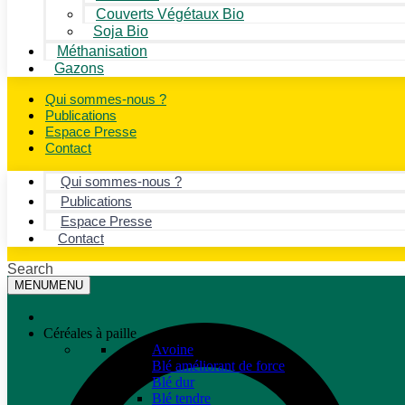
Couverts Végétaux Bio
Soja Bio
Méthanisation
Gazons
Qui sommes-nous ?
Publications
Espace Presse
Contact
Qui sommes-nous ?
Publications
Espace Presse
Contact
Search
MENU
MENU
Céréales à paille
Avoine
Blé améliorant de force
Blé dur
Blé tendre