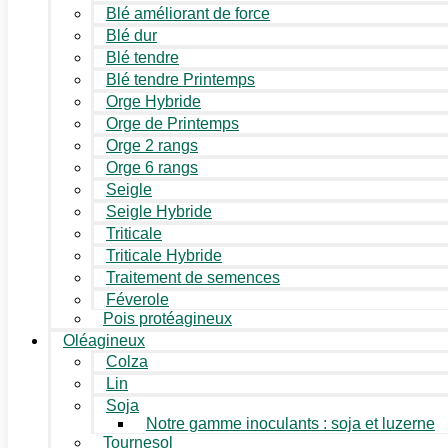
Blé améliorant de force
Blé dur
Blé tendre
Blé tendre Printemps
Orge Hybride
Orge de Printemps
Orge 2 rangs
Orge 6 rangs
Seigle
Seigle Hybride
Triticale
Triticale Hybride
Traitement de semences
Féverole
Pois protéagineux
Oléagineux
Colza
Lin
Soja
Notre gamme inoculants : soja et luzerne
Tournesol