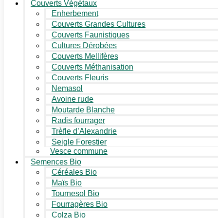
Couverts Végétaux
Enherbement
Couverts Grandes Cultures
Couverts Faunistiques
Cultures Dérobées
Couverts Mellifères
Couverts Méthanisation
Couverts Fleuris
Nemasol
Avoine rude
Moutarde Blanche
Radis fourrager
Trèfle d’Alexandrie
Seigle Forestier
Vesce commune
Semences Bio
Céréales Bio
Maïs Bio
Tournesol Bio
Fourragères Bio
Colza Bio