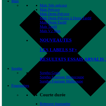
Maïs
Maïs Très précoce
Maïs Précoce
Maïs Demi-Précoce
Maïs Demi-Précoce à Demi-Tardif
Maïs Demi-Tardif
Maïs Tardif
Maïs V2 Max
NOUVEAUTES
LES LABELS SF+
RESULTATS ESSAIS ARVALIS 
Sorgho
Sorgho Grain
Sorgho Fourrage Monocoupe
Sorgho Fourrage Multicoupe
Fourragères
Courte durée
Betterave fourragère