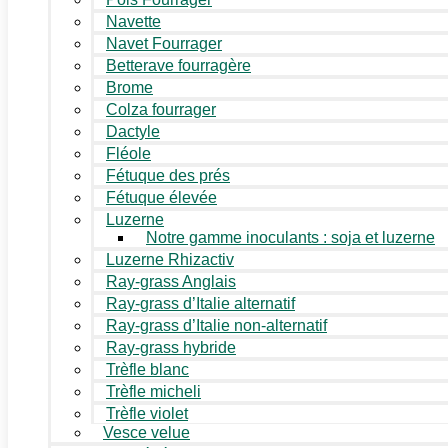
Navette
Navet Fourrager
Betterave fourragère
Brome
Colza fourrager
Dactyle
Fléole
Fétuque des prés
Fétuque élevée
Luzerne
Notre gamme inoculants : soja et luzerne
Luzerne Rhizactiv
Ray-grass Anglais
Ray-grass d’Italie alternatif
Ray-grass d’Italie non-alternatif
Ray-grass hybride
Trèfle blanc
Trèfle micheli
Trèfle violet
Vesce velue