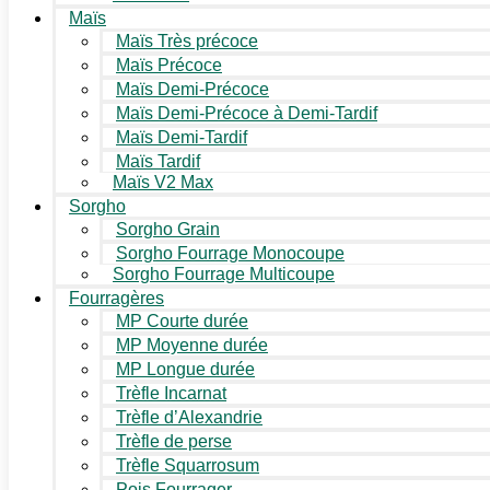
Maïs
Maïs Très précoce
Maïs Précoce
Maïs Demi-Précoce
Maïs Demi-Précoce à Demi-Tardif
Maïs Demi-Tardif
Maïs Tardif
Maïs V2 Max
Sorgho
Sorgho Grain
Sorgho Fourrage Monocoupe
Sorgho Fourrage Multicoupe
Fourragères
MP Courte durée
MP Moyenne durée
MP Longue durée
Trèfle Incarnat
Trèfle d’Alexandrie
Trèfle de perse
Trèfle Squarrosum
Pois Fourrager