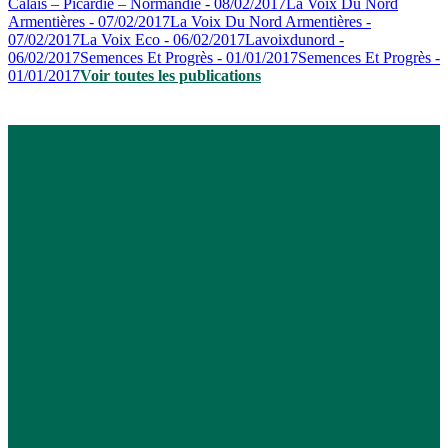
Calais – Picardie – Normandie - 08/02/2017
La Voix Du Nord
Armentières - 07/02/2017
La Voix Du Nord Armentières -
07/02/2017
La Voix Eco - 06/02/2017
Lavoixdunord -
06/02/2017
Semences Et Progrès - 01/01/2017
Semences Et Progrès -
01/01/2017
Voir toutes les publications