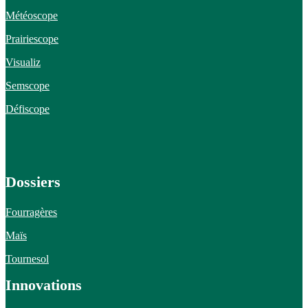
Météoscope
Prairiescope
Visualiz
Semscope
Défiscope
Dossiers
Fourragères
Maïs
Tournesol
Innovations