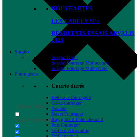
NOUVEAUTES
LES LABELS SF+
RESULTATS ESSAIS ARVALIS
2025
Sorgho
Sorgho Grain
Sorgho Fourrage Monocoupe
Sorgho Fourrage Multicoupe
Fourragères
Courte durée
Betterave fourragère
Colza fourrager
Generic filters
Navette
Navet Fourrager
Ray-grass d’Italie alternatif
Exact matches only
Pois Fourrager
Trèfle d’Alexandrie
Trèfle micheli