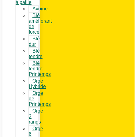
à paille
Avoine
Blé
améliorant
de
force
Blé
dur
Blé
tendre
Blé
tendre
Printemps
Orge
Hybride
Orge
de
Printemps
Orge
2
rangs
Orge
6