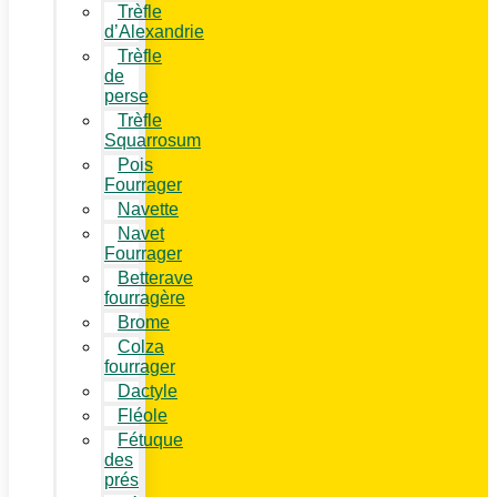
Trèfle
d’Alexandrie
Trèfle
de
perse
Trèfle
Squarrosum
Pois
Fourrager
Navette
Navet
Fourrager
Betterave
fourragère
Brome
Colza
fourrager
Dactyle
Fléole
Fétuque
des
prés