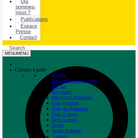
Qui
sommes-
nous ?
Publications
Espace
Presse
Contact
Search
MENU
MENU
Céréales à paille
Avoine
Blé améliorant de force
Blé dur
Blé tendre
Blé tendre Printemps
Orge Hybride
Orge de Printemps
Orge 2 rangs
Orge 6 rangs
Seigle
Seigle Hybride
Triticale