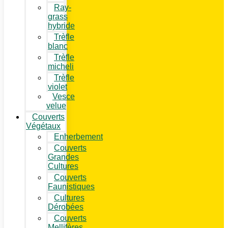
Ray-
grass
hybride
Trèfle
blanc
Trèfle
micheli
Trèfle
violet
Vesce
velue
Couverts
Végétaux
Enherbement
Couverts
Grandes
Cultures
Couverts
Faunistiques
Cultures
Dérobées
Couverts
Mellifères