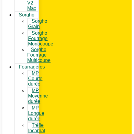
V2
Max
Sorgho
Sorgho
Grain
Sorgho
Fourrage
Monocoupe
Sorgho
Fourrage
Multicoupe
Fourragères
MP
Courte
durée
MP
Moyenne
durée
MP
Longue
durée
Trèfle
Incarnat