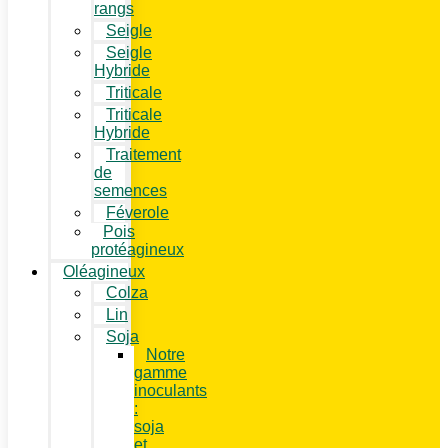
rangs
Seigle
Seigle
Hybride
Triticale
Triticale
Hybride
Traitement
de
semences
Féverole
Pois
protéagineux
Oléagineux
Colza
Lin
Soja
Notre
gamme
inoculants
:
soja
et