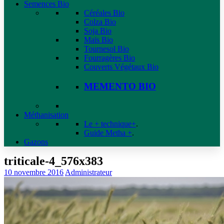
Semences Bio
Céréales Bio
Colza Bio
Soja Bio
Maïs Bio
Tournesol Bio
Fourragères Bio
Couverts Végétaux Bio
MEMENTO BIO
Méthanisation
Le + technique+
.
Guide Metha +
.
Gazons
triticale-4_576x383
10 novembre 2016
Administrateur