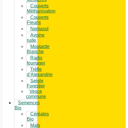
Couverts
Méthanisation
Couverts
Fleuris
Nemasol
Avoine
rude
Moutarde
Blanche
Radis
fourrager
Trèfle
d’Alexandrie
Seigle
Forestier
Vesce
commune
Semences
Bio
Céréales
Bio
Maïs