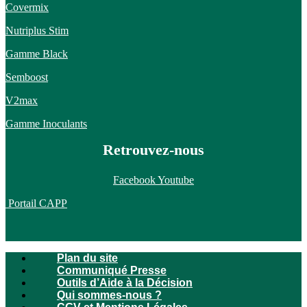
Covermix
Nutriplus Stim
Gamme Black
Semboost
V2max
Gamme Inoculants
Retrouvez-nous
Facebook
Youtube
Portail CAPP
Plan du site
Communiqué Presse
Outils d’Aide à la Décision
Qui sommes-nous ?