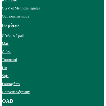
Kit presse
CGV et
Mentions légales
Qui sommes-nous
Espèces
Céréales à paille
Maïs
Colza
Tournesol
Lin
Soja
Fourragères
Couverts végétaux
OAD