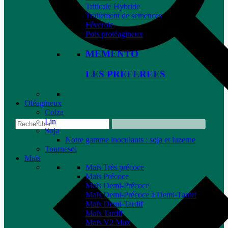
Triticale Hybride
Traitement de semences
Féverole
Pois protéagineux
MEMENTO
LES PREFEREES
Oléagineux
Colza
Lin
Soja
Notre gamme inoculants : soja et luzerne
Tournesol
Maïs
Maïs Très précoce
Maïs Précoce
Maïs Demi-Précoce
Maïs Demi-Précoce à Demi-Tardif
Maïs Demi-Tardif
Maïs Tardif
Maïs V2 Max