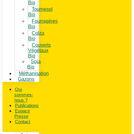
Bio
Tournesol
Bio
Fourragères
Bio
Colza
Bio
Couverts
Végétaux
Bio
Soja
Bio
Méthanisation
Gazons
Qui
sommes-
nous ?
Publications
Espace
Presse
Contact