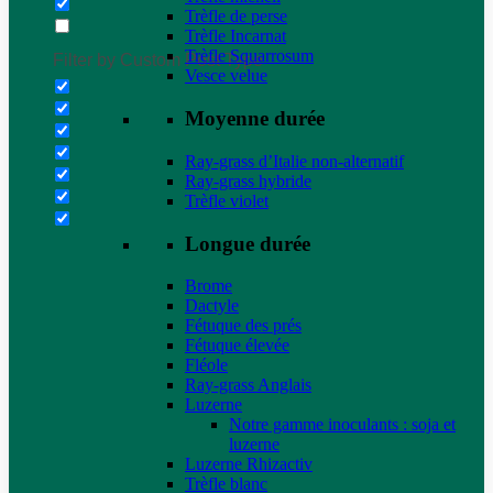
Trèfle de perse
Trèfle Incarnat
Trèfle Squarrosum
Filter by Custom Post Type
Vesce velue
Moyenne durée
Ray-grass d’Italie non-alternatif
Ray-grass hybride
Trèfle violet
Longue durée
Brome
Dactyle
Fétuque des prés
Fétuque élevée
Fléole
Ray-grass Anglais
Luzerne
Notre gamme inoculants : soja et
luzerne
Luzerne Rhizactiv
Trèfle blanc