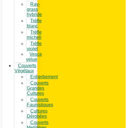
Ray-
grass
hybride
Trèfle
blanc
Trèfle
micheli
Trèfle
violet
Vesce
velue
Couverts
Végétaux
Enherbement
Couverts
Grandes
Cultures
Couverts
Faunistiques
Cultures
Dérobées
Couverts
Mellifères