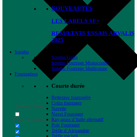
NOUVEAUTES
LES LABELS SF+
RESULTATS ESSAIS ARVALIS
2025
Sorgho
Sorgho Grain
Sorgho Fourrage Monocoupe
Sorgho Fourrage Multicoupe
Fourragères
Courte durée
Betterave fourragère
Colza fourrager
Generic filters
Navette
Navet Fourrager
Ray-grass d’Italie alternatif
Exact matches only
Pois Fourrager
Trèfle d’Alexandrie
Trèfle micheli