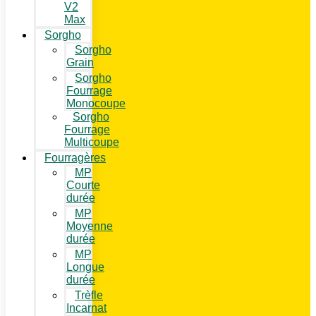
V2
Max
Sorgho
Sorgho
Grain
Sorgho
Fourrage
Monocoupe
Sorgho
Fourrage
Multicoupe
Fourragères
MP
Courte
durée
MP
Moyenne
durée
MP
Longue
durée
Trèfle
Incarnat