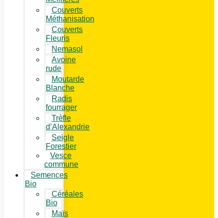
Couverts
Méthanisation
Couverts
Fleuris
Nemasol
Avoine
rude
Moutarde
Blanche
Radis
fourrager
Trèfle
d’Alexandrie
Seigle
Forestier
Vesce
commune
Semences
Bio
Céréales
Bio
Maïs