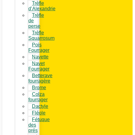
Trèfle
d’Alexandrie
Trèfle
de
perse
Trèfle
Squarrosum
Pois
Fourrager
Navette
Navet
Fourrager
Betterave
fourragère
Brome
Colza
fourrager
Dactyle
Fléole
Fétuque
des
prés