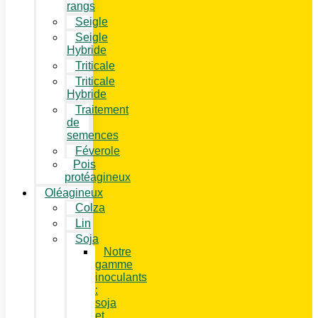
rangs
Seigle
Seigle
Hybride
Triticale
Triticale
Hybride
Traitement
de
semences
Féverole
Pois
protéagineux
Oléagineux
Colza
Lin
Soja
Notre
gamme
inoculants
:
soja
et