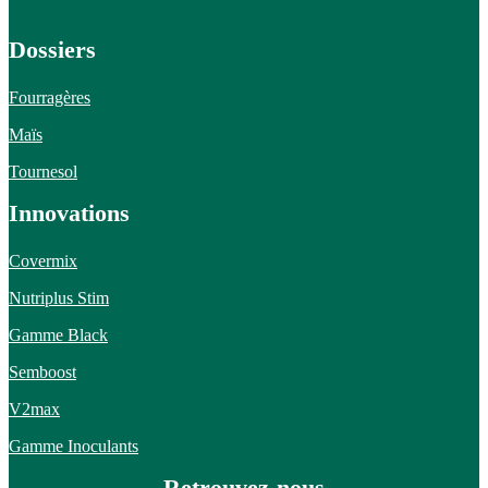
Dossiers
Fourragères
Maïs
Tournesol
Innovations
Covermix
Nutriplus Stim
Gamme Black
Semboost
V2max
Gamme Inoculants
Retrouvez-nous