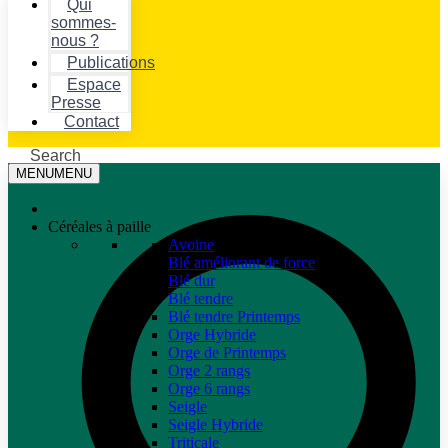
Qui
sommes-
nous ?
Publications
Espace
Presse
Contact
Search
MENU
MENU
Céréales à paille
Avoine
Blé améliorant de force
Blé dur
Blé tendre
Blé tendre Printemps
Orge Hybride
Orge de Printemps
Orge 2 rangs
Orge 6 rangs
Seigle
Seigle Hybride
Triticale