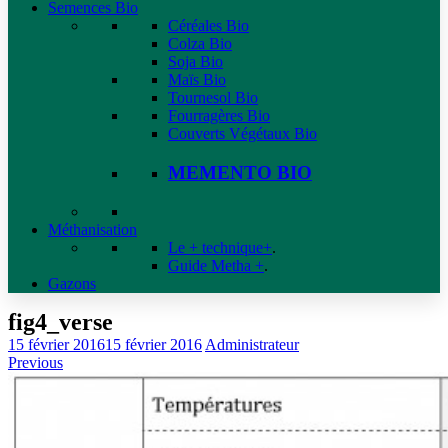
Semences Bio
Céréales Bio
Colza Bio
Soja Bio
Maïs Bio
Tournesol Bio
Fourragères Bio
Couverts Végétaux Bio
MEMENTO BIO
Méthanisation
Le + technique+
.
Guide Metha +
.
Gazons
fig4_verse
15 février 2016
15 février 2016
Administrateur
Previous