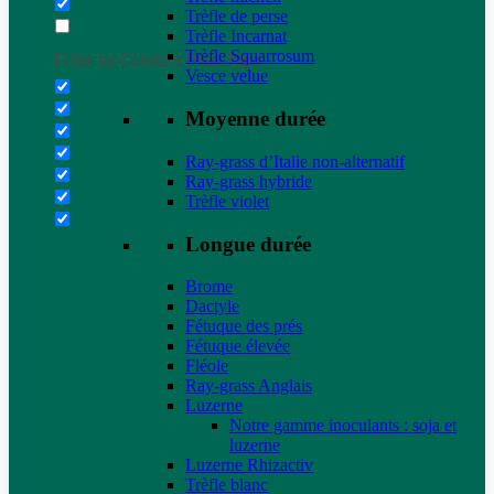
Trèfle de perse
Trèfle Incarnat
Trèfle Squarrosum
Filter by Custom Post Type
Vesce velue
Moyenne durée
Ray-grass d’Italie non-alternatif
Ray-grass hybride
Trèfle violet
Longue durée
Brome
Dactyle
Fétuque des prés
Fétuque élevée
Fléole
Ray-grass Anglais
Luzerne
Notre gamme inoculants : soja et
luzerne
Luzerne Rhizactiv
Trèfle blanc