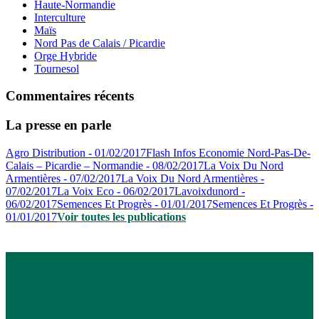
Haute-Normandie
Interculture
Maïs
Nord Pas de Calais / Picardie
Orge Hybride
Tournesol
Commentaires récents
La presse en parle
Agro Distribution - 01/02/2017
Flash Infos Economie Nord-Pas-De-
Calais – Picardie – Normandie - 08/02/2017
La Voix Du Nord
Armentières - 07/02/2017
La Voix Du Nord Armentières -
07/02/2017
La Voix Eco - 06/02/2017
Lavoixdunord -
06/02/2017
Semences Et Progrès - 01/01/2017
Semences Et Progrès -
01/01/2017
Voir toutes les publications