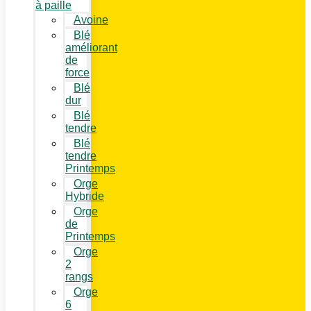
à paille
Avoine
Blé
améliorant
de
force
Blé
dur
Blé
tendre
Blé
tendre
Printemps
Orge
Hybride
Orge
de
Printemps
Orge
2
rangs
Orge
6