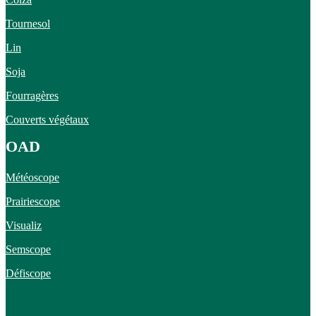
Tournesol
Lin
Soja
Fourragères
Couverts végétaux
OAD
Météoscope
Prairiescope
Visualiz
Semscope
Défiscope