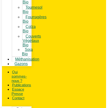
Bio
Tournesol
Bio
Fourragères
Bio
Colza
Bio
Couverts
Végétaux
Bio
Soja
Bio
Méthanisation
Gazons
Qui
sommes-
nous ?
Publications
Espace
Presse
Contact