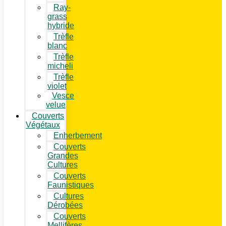
Ray-
grass
hybride
Trèfle
blanc
Trèfle
micheli
Trèfle
violet
Vesce
velue
Couverts
Végétaux
Enherbement
Couverts
Grandes
Cultures
Couverts
Faunistiques
Cultures
Dérobées
Couverts
Mellifères