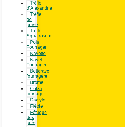
Trèfle
d’Alexandrie
Trèfle
de
perse
Trèfle
Squarrosum
Pois
Fourrager
Navette
Navet
Fourrager
Betterave
fourragère
Brome
Colza
fourrager
Dactyle
Fléole
Fétuque
des
prés