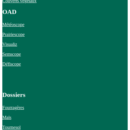
Couverts végétaux
OAD
Météoscope
Prairiescope
Visualiz
Semscope
Défiscope
Dossiers
Fourragères
Maïs
Tournesol