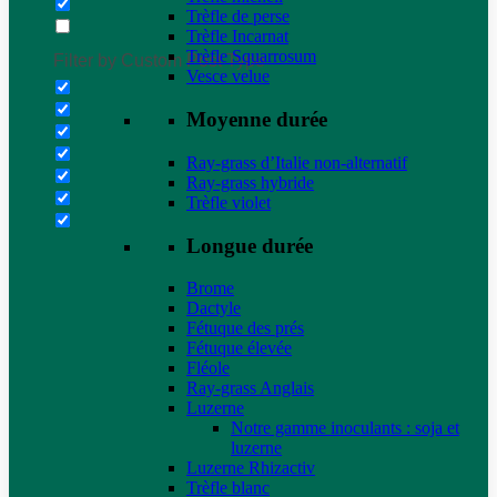
Trèfle de perse
Trèfle Incarnat
Trèfle Squarrosum
Filter by Custom Post Type
Vesce velue
Moyenne durée
Ray-grass d’Italie non-alternatif
Ray-grass hybride
Trèfle violet
Longue durée
Brome
Dactyle
Fétuque des prés
Fétuque élevée
Fléole
Ray-grass Anglais
Luzerne
Notre gamme inoculants : soja et
luzerne
Luzerne Rhizactiv
Trèfle blanc