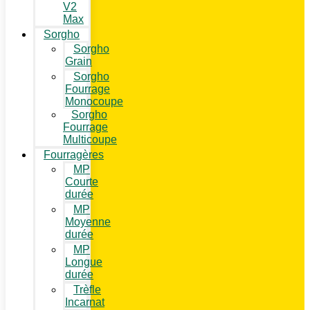
V2
Max
Sorgho
Sorgho
Grain
Sorgho
Fourrage
Monocoupe
Sorgho
Fourrage
Multicoupe
Fourragères
MP
Courte
durée
MP
Moyenne
durée
MP
Longue
durée
Trèfle
Incarnat