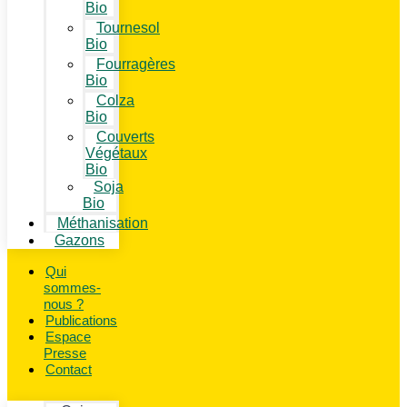
Bio
Tournesol
Bio
Fourragères
Bio
Colza
Bio
Couverts
Végétaux
Bio
Soja
Bio
Méthanisation
Gazons
Qui
sommes-
nous ?
Publications
Espace
Presse
Contact