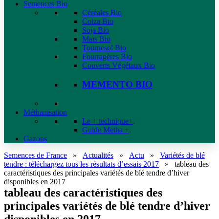
Semences Bio
Céréales Bio
Colza Bio
Soja Bio
Maïs Bio
Tournesol Bio
Fourragères Bio
Couverts Végétaux Bio
MEMENTO BIO
Méthanisation
Le + technique+
.
Guide Metha +
.
Gazons
Semences de France
»
Actualités
»
Actu
»
Variétés de blé
tendre : téléchargez tous les résultats d’essais 2017
»
tableau des
caractéristiques des principales variétés de blé tendre d’hiver
disponibles en 2017
tableau des caractéristiques des
principales variétés de blé tendre d’hiver
disponibles en 2017