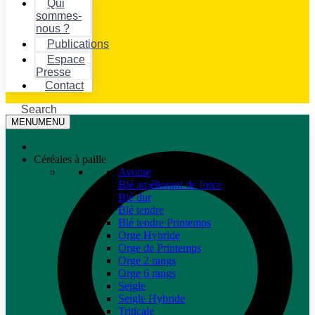
Qui
sommes-
nous ?
Publications
Espace
Presse
Contact
Search
MENU
MENU
Céréales à paille
Avoine
Blé améliorant de force
Blé dur
Blé tendre
Blé tendre Printemps
Orge Hybride
Orge de Printemps
Orge 2 rangs
Orge 6 rangs
Seigle
Seigle Hybride
Triticale