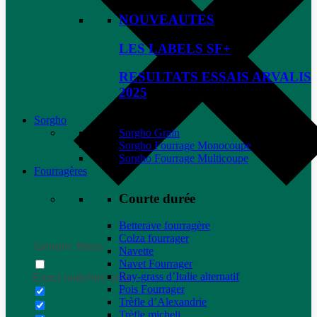
NOUVEAUTES
LES LABELS SF+
RESULTATS ESSAIS ARVALIS
2025
Sorgho
Sorgho Grain
Sorgho Fourrage Monocoupe
Sorgho Fourrage Multicoupe
Fourragères
Courte durée
Betterave fourragère
Colza fourrager
Generic filters
Navette
Navet Fourrager
Ray-grass d’Italie alternatif
Exact matches only
Pois Fourrager
Trèfle d’Alexandrie
Trèfle micheli