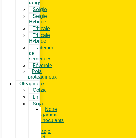
rangs
Seigle
Seigle
Hybride
Triticale
Triticale
Hybride
Traitement
de
semences
Féverole
Pois
protéagineux
Oléagineux
Colza
Lin
Soja
Notre
gamme
inoculants
:
soja
et