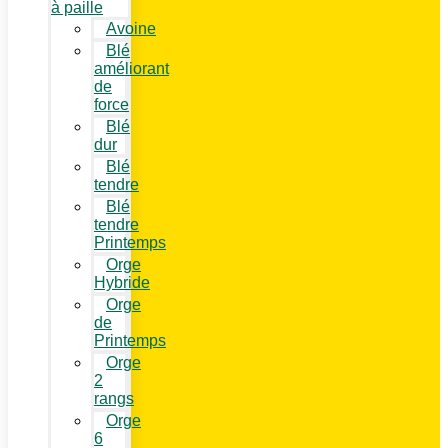
à paille
Avoine
Blé
améliorant
de
force
Blé
dur
Blé
tendre
Blé
tendre
Printemps
Orge
Hybride
Orge
de
Printemps
Orge
2
rangs
Orge
6