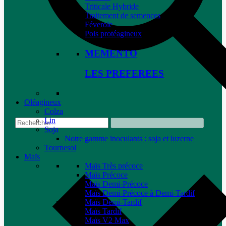
Triticale Hybride
Traitement de semences
Féverole
Pois protéagineux
MEMENTO
LES PREFEREES
Oléagineux
Colza
Lin
Soja
Notre gamme inoculants : soja et luzerne
Tournesol
Maïs
Maïs Très précoce
Maïs Précoce
Maïs Demi-Précoce
Maïs Demi-Précoce à Demi-Tardif
Maïs Demi-Tardif
Maïs Tardif
Maïs V2 Max