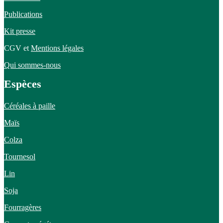
Publications
Kit presse
CGV et
Mentions légales
Qui sommes-nous
Espèces
Céréales à paille
Maïs
Colza
Tournesol
Lin
Soja
Fourragères