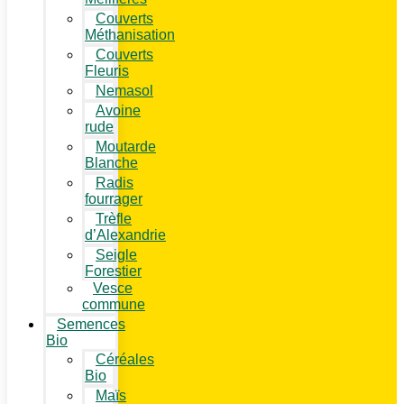
Couverts
Méthanisation
Couverts
Fleuris
Nemasol
Avoine
rude
Moutarde
Blanche
Radis
fourrager
Trèfle
d’Alexandrie
Seigle
Forestier
Vesce
commune
Semences
Bio
Céréales
Bio
Maïs