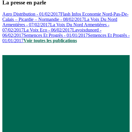
La presse en parle
Agro Distribution - 01/02/2017
Flash Infos Economie Nord-Pas-De-
Calais – Picardie – Normandie - 08/02/2017
La Voix Du Nord
Armentières - 07/02/2017
La Voix Du Nord Armentières -
07/02/2017
La Voix Eco - 06/02/2017
Lavoixdunord -
06/02/2017
Semences Et Progrès - 01/01/2017
Semences Et Progrès -
01/01/2017
Voir toutes les publications