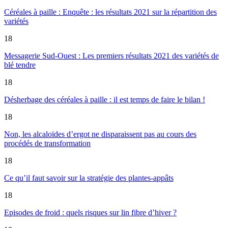
Céréales à paille : Enquête : les résultats 2021 sur la répartition des
variétés
18
Messagerie Sud-Ouest : Les premiers résultats 2021 des variétés de
blé tendre
18
Désherbage des céréales à paille : il est temps de faire le bilan !
18
Non, les alcaloïdes d’ergot ne disparaissent pas au cours des
procédés de transformation
18
Ce qu’il faut savoir sur la stratégie des plantes-appâts
18
Episodes de froid : quels risques sur lin fibre d’hiver ?