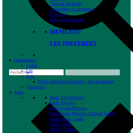
Triticale Hybride
Traitement de semences
Féverole
Pois protéagineux
MEMENTO
LES PREFEREES
Oléagineux
Colza
Lin
Soja
Notre gamme inoculants : soja et luzerne
Tournesol
Maïs
Maïs Très précoce
Maïs Précoce
Maïs Demi-Précoce
Maïs Demi-Précoce à Demi-Tardif
Maïs Demi-Tardif
Maïs Tardif
Maïs V2 Max