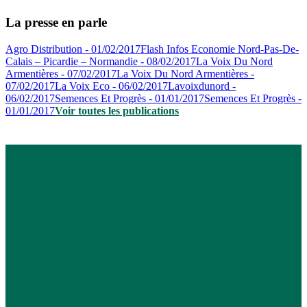
La presse en parle
Agro Distribution - 01/02/2017
Flash Infos Economie Nord-Pas-De-
Calais – Picardie – Normandie - 08/02/2017
La Voix Du Nord
Armentières - 07/02/2017
La Voix Du Nord Armentières -
07/02/2017
La Voix Eco - 06/02/2017
Lavoixdunord -
06/02/2017
Semences Et Progrès - 01/01/2017
Semences Et Progrès -
01/01/2017
Voir toutes les publications