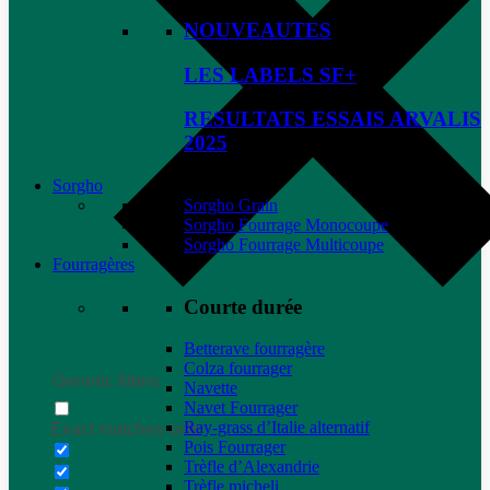
NOUVEAUTES
LES LABELS SF+
RESULTATS ESSAIS ARVALIS
2025
Sorgho
Sorgho Grain
Sorgho Fourrage Monocoupe
Sorgho Fourrage Multicoupe
Fourragères
Courte durée
Betterave fourragère
Colza fourrager
Generic filters
Navette
Navet Fourrager
Ray-grass d’Italie alternatif
Exact matches only
Pois Fourrager
Trèfle d’Alexandrie
Trèfle micheli