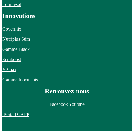
Tournesol
Innovations
Covermix
Nutriplus Stim
Gamme Black
Semboost
V2max
Gamme Inoculants
Retrouvez-nous
Facebook
Youtube
Portail CAPP