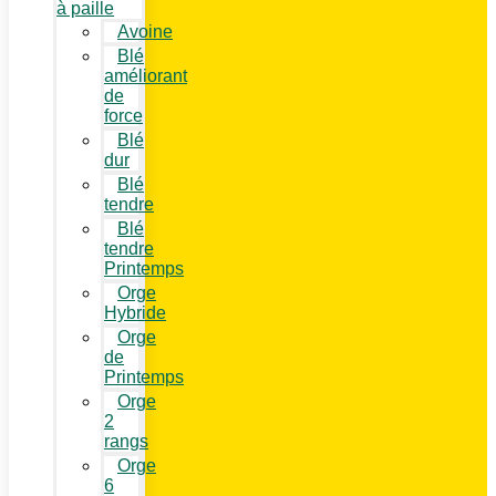
à paille
Avoine
Blé
améliorant
de
force
Blé
dur
Blé
tendre
Blé
tendre
Printemps
Orge
Hybride
Orge
de
Printemps
Orge
2
rangs
Orge
6