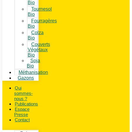
Bio
Tournesol
Bio
Fourragères
Bio
Colza
Bio
Couverts
Végétaux
Bio
Soja
Bio
Méthanisation
Gazons
Qui
sommes-
nous ?
Publications
Espace
Presse
Contact