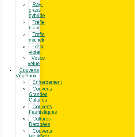
Ray-
grass
hybride
Trèfle
blanc
Trèfle
micheli
Trèfle
violet
Vesce
velue
Couverts
Végétaux
Enherbement
Couverts
Grandes
Cultures
Couverts
Faunistiques
Cultures
Dérobées
Couverts
Mellifères