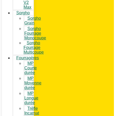
V2
Max
Sorgho
Sorgho
Grain
Sorgho
Fourrage
Monocoupe
Sorgho
Fourrage
Multicoupe
Fourragères
MP
Courte
durée
MP
Moyenne
durée
MP
Longue
durée
Trèfle
Incarnat