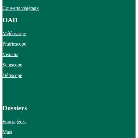
Couverts végétaux
OAD
Météoscope
Prairiescope
Visualiz
Semscope
Défiscope
Dossiers
Fourragères
Maïs