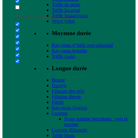
Trèfle de perse
Trèfle Incarnat
Trèfle Squarrosum
Filter by Custom Post Type
Vesce velue
Moyenne durée
Ray-grass d’Italie non-alternatif
Ray-grass hybride
Trèfle violet
Longue durée
Brome
Dactyle
Fétuque des prés
Fétuque élevée
Fléole
Ray-grass Anglais
Luzerne
Notre gamme inoculants : soja et
luzerne
Luzerne Rhizactiv
Trèfle blanc