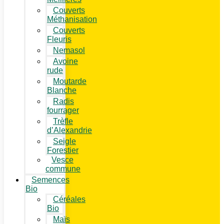
Couverts
Méthanisation
Couverts
Fleuris
Nemasol
Avoine
rude
Moutarde
Blanche
Radis
fourrager
Trèfle
d’Alexandrie
Seigle
Forestier
Vesce
commune
Semences
Bio
Céréales
Bio
Maïs