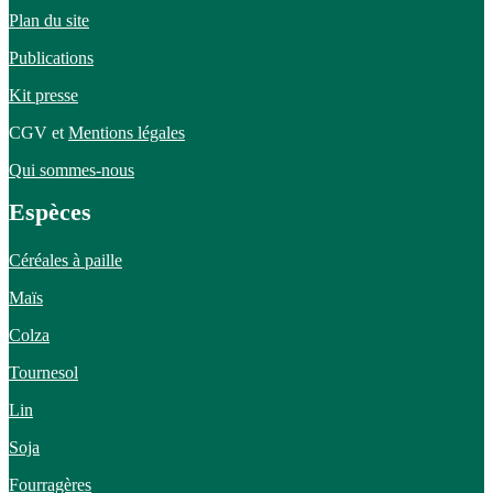
Plan du site
Publications
Kit presse
CGV et
Mentions légales
Qui sommes-nous
Espèces
Céréales à paille
Maïs
Colza
Tournesol
Lin
Soja
Fourragères