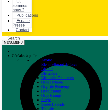
Qui
sommes-
nous ?
Publications
Espace
Presse
Contact
Search
MENU
MENU
Céréales à paille
Avoine
Blé améliorant de force
Blé dur
Blé tendre
Blé tendre Printemps
Orge Hybride
Orge de Printemps
Orge 2 rangs
Orge 6 rangs
Seigle
Seigle Hybride
Triticale