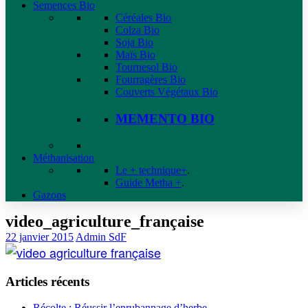
Semences Bio
Céréales Bio
Colza Bio
Soja Bio
Maïs Bio
Tournesol Bio
Fourragères Bio
Couverts Végétaux Bio
MEMENTO BIO
Méthanisation
Le + technique+
.
Guide Metha +
.
Gazons
video_agriculture_française
22 janvier 2015
Admin SdF
Articles récents
Récolte : Réussir l’enrubannage d’herbe