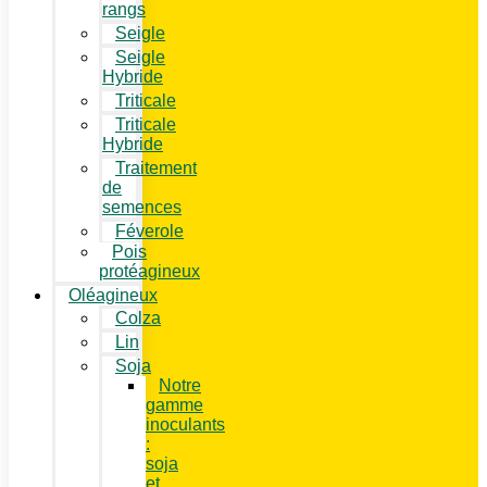
rangs
Seigle
Seigle
Hybride
Triticale
Triticale
Hybride
Traitement
de
semences
Féverole
Pois
protéagineux
Oléagineux
Colza
Lin
Soja
Notre
gamme
inoculants
:
soja
et