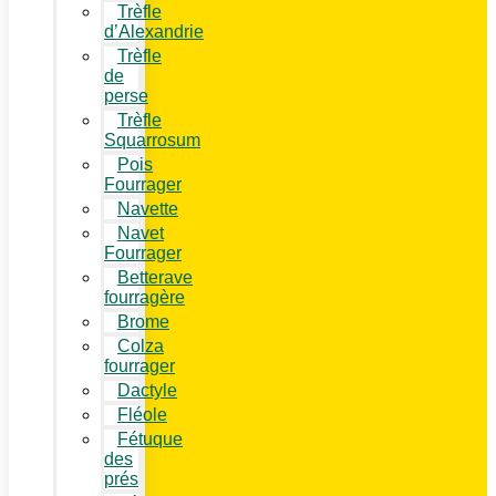
Trèfle
d’Alexandrie
Trèfle
de
perse
Trèfle
Squarrosum
Pois
Fourrager
Navette
Navet
Fourrager
Betterave
fourragère
Brome
Colza
fourrager
Dactyle
Fléole
Fétuque
des
prés