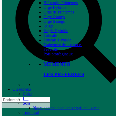
Blé tendre Printemps
Orge Hybride
Orge de Printemps
Orge 2 rangs
Orge 6 rangs
Seigle
Seigle Hybride
Triticale
Triticale Hybride
Traitement de semences
Féverole
Pois protéagineux
MEMENTO
LES PREFEREES
Oléagineux
Colza
Lin
Soja
Notre gamme inoculants : soja et luzerne
Tournesol