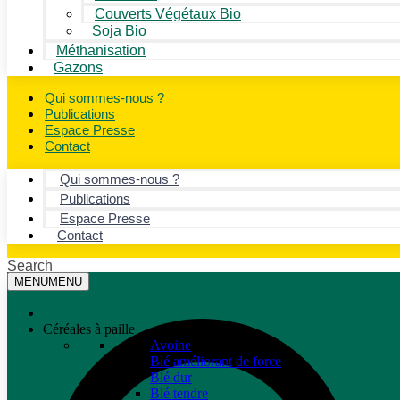
Couverts Végétaux Bio
Soja Bio
Méthanisation
Gazons
Qui sommes-nous ?
Publications
Espace Presse
Contact
Qui sommes-nous ?
Publications
Espace Presse
Contact
Search
MENU
MENU
Céréales à paille
Avoine
Blé améliorant de force
Blé dur
Blé tendre