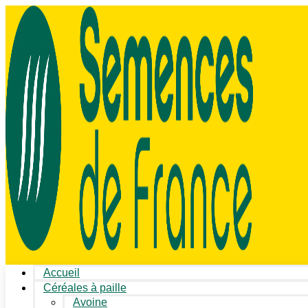
Accueil
Céréales à paille
Avoine