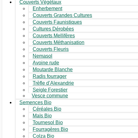
Couverts Végétaux
Enherbement
Couverts Grandes Cultures
Couverts Faunistiques
Cultures Dérobées
Couverts Mellifères
Couverts Méthanisation
Couverts Fleuris
Nemasol
Avoine rude
Moutarde Blanche
Radis fourrager
Trèfle d’Alexandrie
Seigle Forestier
Vesce commune
Semences Bio
Céréales Bio
Maïs Bio
Tournesol Bio
Fourragères Bio
Colza Bio