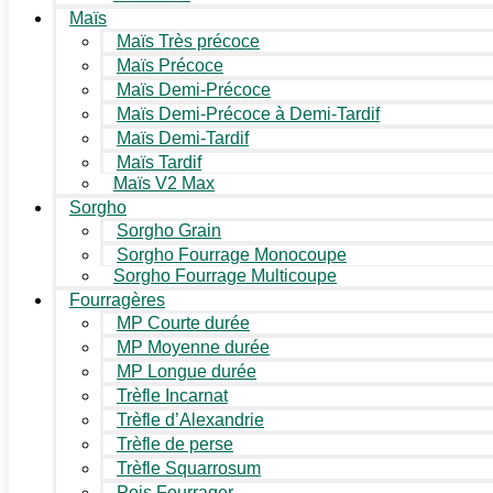
Maïs
Maïs Très précoce
Maïs Précoce
Maïs Demi-Précoce
Maïs Demi-Précoce à Demi-Tardif
Maïs Demi-Tardif
Maïs Tardif
Maïs V2 Max
Sorgho
Sorgho Grain
Sorgho Fourrage Monocoupe
Sorgho Fourrage Multicoupe
Fourragères
MP Courte durée
MP Moyenne durée
MP Longue durée
Trèfle Incarnat
Trèfle d’Alexandrie
Trèfle de perse
Trèfle Squarrosum
Pois Fourrager