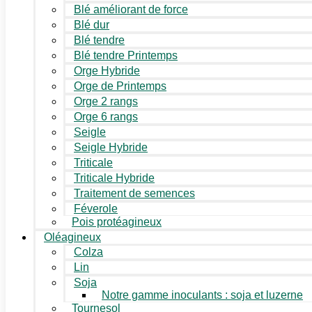
Blé améliorant de force
Blé dur
Blé tendre
Blé tendre Printemps
Orge Hybride
Orge de Printemps
Orge 2 rangs
Orge 6 rangs
Seigle
Seigle Hybride
Triticale
Triticale Hybride
Traitement de semences
Féverole
Pois protéagineux
Oléagineux
Colza
Lin
Soja
Notre gamme inoculants : soja et luzerne
Tournesol