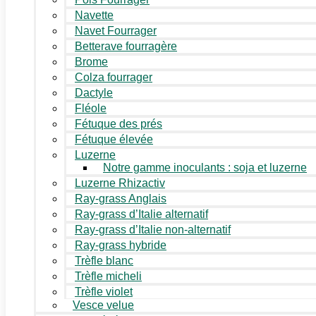
Navette
Navet Fourrager
Betterave fourragère
Brome
Colza fourrager
Dactyle
Fléole
Fétuque des prés
Fétuque élevée
Luzerne
Notre gamme inoculants : soja et luzerne
Luzerne Rhizactiv
Ray-grass Anglais
Ray-grass d’Italie alternatif
Ray-grass d’Italie non-alternatif
Ray-grass hybride
Trèfle blanc
Trèfle micheli
Trèfle violet
Vesce velue