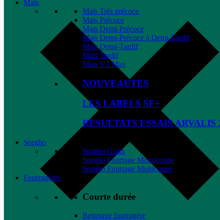
Maïs
Maïs Très précoce
Maïs Précoce
Maïs Demi-Précoce
Maïs Demi-Précoce à Demi-Tardif
Maïs Demi-Tardif
Maïs Tardif
Maïs V2 Max
NOUVEAUTES
LES LABELS SF+
RESULTATS ESSAIS ARVALIS 
Sorgho
Sorgho Grain
Sorgho Fourrage Monocoupe
Sorgho Fourrage Multicoupe
Fourragères
Courte durée
Betterave fourragère