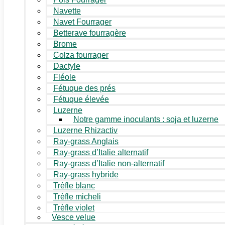
Navette
Navet Fourrager
Betterave fourragère
Brome
Colza fourrager
Dactyle
Fléole
Fétuque des prés
Fétuque élevée
Luzerne
Notre gamme inoculants : soja et luzerne
Luzerne Rhizactiv
Ray-grass Anglais
Ray-grass d’Italie alternatif
Ray-grass d’Italie non-alternatif
Ray-grass hybride
Trèfle blanc
Trèfle micheli
Trèfle violet
Vesce velue