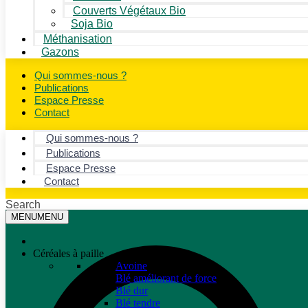
Couverts Végétaux Bio
Soja Bio
Méthanisation
Gazons
Qui sommes-nous ?
Publications
Espace Presse
Contact
Qui sommes-nous ?
Publications
Espace Presse
Contact
Search
MENU
MENU
Céréales à paille
Avoine
Blé améliorant de force
Blé dur
Blé tendre