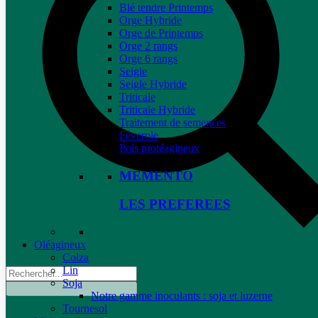
Blé tendre Printemps
Orge Hybride
Orge de Printemps
Orge 2 rangs
Orge 6 rangs
Seigle
Seigle Hybride
Triticale
Triticale Hybride
Traitement de semences
Féverole
Pois protéagineux
MEMENTO
LES PREFEREES
Oléagineux
Colza
Lin
Soja
Notre gamme inoculants : soja et luzerne
Tournesol