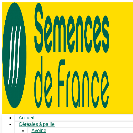
Accueil
Céréales à paille
Avoine