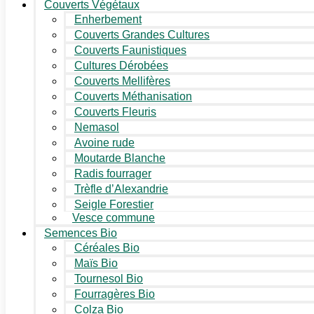
Couverts Végétaux
Enherbement
Couverts Grandes Cultures
Couverts Faunistiques
Cultures Dérobées
Couverts Mellifères
Couverts Méthanisation
Couverts Fleuris
Nemasol
Avoine rude
Moutarde Blanche
Radis fourrager
Trèfle d’Alexandrie
Seigle Forestier
Vesce commune
Semences Bio
Céréales Bio
Maïs Bio
Tournesol Bio
Fourragères Bio
Colza Bio