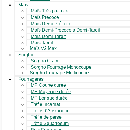
Maïs
Maïs Très précoce
Maïs Précoce
Maïs Demi-Précoce
Maïs Demi-Précoce à Demi-Tardif
Maïs Demi-Tardif
Maïs Tardif
Maïs V2 Max
Sorgho
Sorgho Grain
Sorgho Fourrage Monocoupe
Sorgho Fourrage Multicoupe
Fourragères
MP Courte durée
MP Moyenne durée
MP Longue durée
Trèfle Incarnat
Trèfle d’Alexandrie
Trèfle de perse
Trèfle Squarrosum
Pois Fourrager