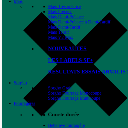
Maïs
Maïs Très précoce
Maïs Précoce
Maïs Demi-Précoce
Maïs Demi-Précoce à Demi-Tardif
Maïs Demi-Tardif
Maïs Tardif
Maïs V2 Max
NOUVEAUTES
LES LABELS SF+
RESULTATS ESSAIS ARVALIS 
Sorgho
Sorgho Grain
Sorgho Fourrage Monocoupe
Sorgho Fourrage Multicoupe
Fourragères
Courte durée
Betterave fourragère