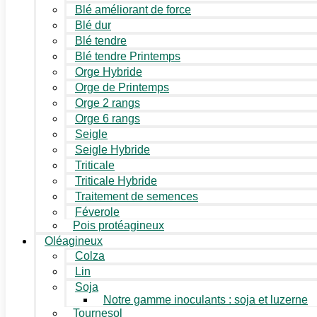
Blé améliorant de force
Blé dur
Blé tendre
Blé tendre Printemps
Orge Hybride
Orge de Printemps
Orge 2 rangs
Orge 6 rangs
Seigle
Seigle Hybride
Triticale
Triticale Hybride
Traitement de semences
Féverole
Pois protéagineux
Oléagineux
Colza
Lin
Soja
Notre gamme inoculants : soja et luzerne
Tournesol