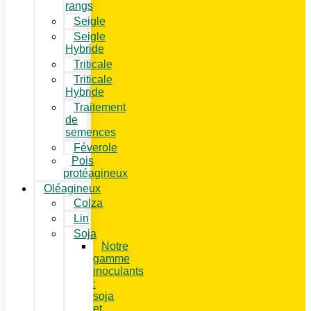
rangs
Seigle
Seigle
Hybride
Triticale
Triticale
Hybride
Traitement
de
semences
Féverole
Pois
protéagineux
Oléagineux
Colza
Lin
Soja
Notre
gamme
inoculants
:
soja
et