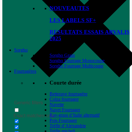
NOUVEAUTES
LES LABELS SF+
RESULTATS ESSAIS ARVALIS
2025
Sorgho
Sorgho Grain
Sorgho Fourrage Monocoupe
Sorgho Fourrage Multicoupe
Fourragères
Courte durée
Betterave fourragère
Colza fourrager
Generic filters
Navette
Navet Fourrager
Ray-grass d’Italie alternatif
Exact matches only
Pois Fourrager
Trèfle d’Alexandrie
Trèfle micheli