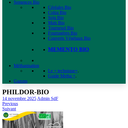
Semences Bio
Céréales Bio
Colza Bio
Soja Bio
Maïs Bio
Tournesol Bio
Fourragères Bio
Couverts Végétaux Bio
MEMENTO BIO
Méthanisation
Le + technique+
.
Guide Metha +
.
Gazons
PHILDOR-BIO
14 novembre 2025
Admin SdF
Previous
Suivant