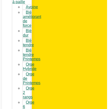
à paille
Avoine
Blé
améliorant
de
force
Blé
dur
Blé
tendre
Blé
tendre
Printemps
Orge
Hybride
Orge
de
Printemps
Orge
2
rangs
Orge
6