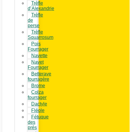
Trèfle
d’Alexandrie
Trèfle
de
perse
Trèfle
Squarrosum
Pois
Fourrager
Navette
Navet
Fourrager
Betterave
fourragère
Brome
Colza
fourrager
Dactyle
Fléole
Fétuque
des
prés