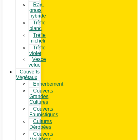
Ray-
grass
hybride
Trèfle
blanc
Trèfle
micheli
Trèfle
violet
Vesce
velue
Couverts
Végétaux
Enherbement
Couverts
Grandes
Cultures
Couverts
Faunistiques
Cultures
Dérobées
Couverts
Mellifères