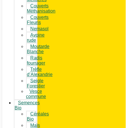
Couverts
Méthanisation
Couverts
Fleuris
Nemasol
Avoine
rude
Moutarde
Blanche
Radis
fourrager
Trèfle
d’Alexandrie
Seigle
Forestier
Vesce
commune
Semences
Bio
Céréales
Bio
Maïs