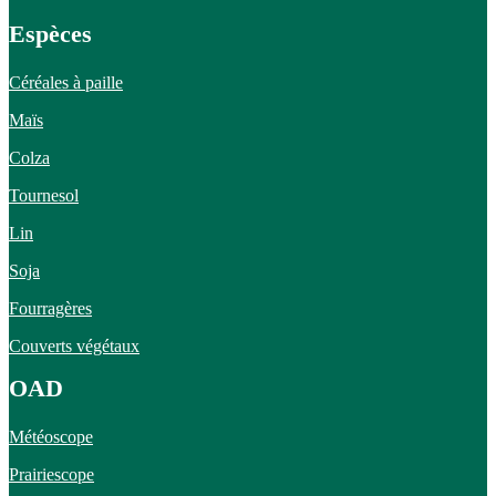
Espèces
Céréales à paille
Maïs
Colza
Tournesol
Lin
Soja
Fourragères
Couverts végétaux
OAD
Météoscope
Prairiescope