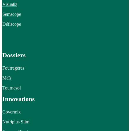
Visualiz
Semscope
Défiscope
Dossiers
Fourragères
Maïs
Tournesol
Innovations
Covermix
Nutriplus Stim