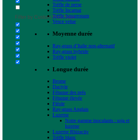
Trèfle de perse
Trèfle Incarnat
Trèfle Squarrosum
Filter by Custom Post Type
Vesce velue
Moyenne durée
Ray-grass d’Italie non-alternatif
Ray-grass hybride
Trèfle violet
Longue durée
Brome
Dactyle
Fétuque des prés
Fétuque élevée
Fléole
Ray-grass Anglais
Luzerne
Notre gamme inoculants : soja et
luzerne
Luzerne Rhizactiv
Trèfle blanc