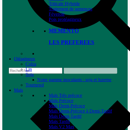
Triticale Hybride
Traitement de semences
Féverole
Pois protéagineux
MEMENTO
LES PREFEREES
Oléagineux
Colza
Lin
Soja
Notre gamme inoculants : soja et luzerne
Tournesol
Maïs
Maïs Très précoce
Maïs Précoce
Maïs Demi-Précoce
Maïs Demi-Précoce à Demi-Tardif
Maïs Demi-Tardif
Maïs Tardif
Maïs V2 Max