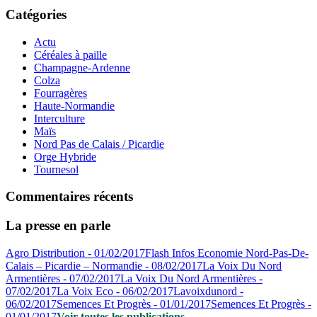
Catégories
Actu
Céréales à paille
Champagne-Ardenne
Colza
Fourragères
Haute-Normandie
Interculture
Maïs
Nord Pas de Calais / Picardie
Orge Hybride
Tournesol
Commentaires récents
La presse en parle
Agro Distribution - 01/02/2017
Flash Infos Economie Nord-Pas-De-
Calais – Picardie – Normandie - 08/02/2017
La Voix Du Nord
Armentières - 07/02/2017
La Voix Du Nord Armentières -
07/02/2017
La Voix Eco - 06/02/2017
Lavoixdunord -
06/02/2017
Semences Et Progrès - 01/01/2017
Semences Et Progrès -
01/01/2017
Voir toutes les publications