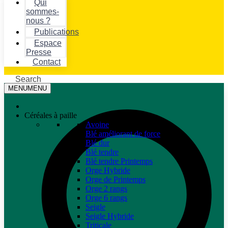
Qui
sommes-
nous ?
Publications
Espace
Presse
Contact
Search
MENU
MENU
Céréales à paille
Avoine
Blé améliorant de force
Blé dur
Blé tendre
Blé tendre Printemps
Orge Hybride
Orge de Printemps
Orge 2 rangs
Orge 6 rangs
Seigle
Seigle Hybride
Triticale