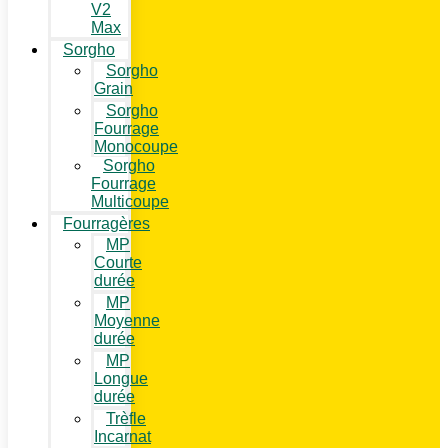
V2
Max
Sorgho
Sorgho
Grain
Sorgho
Fourrage
Monocoupe
Sorgho
Fourrage
Multicoupe
Fourragères
MP
Courte
durée
MP
Moyenne
durée
MP
Longue
durée
Trèfle
Incarnat