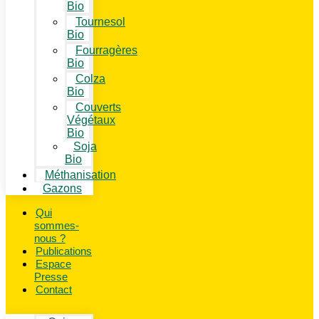
Bio
Tournesol
Bio
Fourragères
Bio
Colza
Bio
Couverts
Végétaux
Bio
Soja
Bio
Méthanisation
Gazons
Qui
sommes-
nous ?
Publications
Espace
Presse
Contact