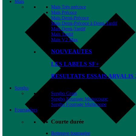
Maïs
Maïs Très précoce
Maïs Précoce
Maïs Demi-Précoce
Maïs Demi-Précoce à Demi-Tardif
Maïs Demi-Tardif
Maïs Tardif
Maïs V2 Max
NOUVEAUTES
LES LABELS SF+
RESULTATS ESSAIS ARVALIS 
Sorgho
Sorgho Grain
Sorgho Fourrage Monocoupe
Sorgho Fourrage Multicoupe
Fourragères
Courte durée
Betterave fourragère