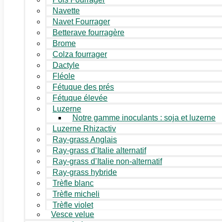
Navette
Navet Fourrager
Betterave fourragère
Brome
Colza fourrager
Dactyle
Fléole
Fétuque des prés
Fétuque élevée
Luzerne
Notre gamme inoculants : soja et luzerne
Luzerne Rhizactiv
Ray-grass Anglais
Ray-grass d’Italie alternatif
Ray-grass d’Italie non-alternatif
Ray-grass hybride
Trèfle blanc
Trèfle micheli
Trèfle violet
Vesce velue