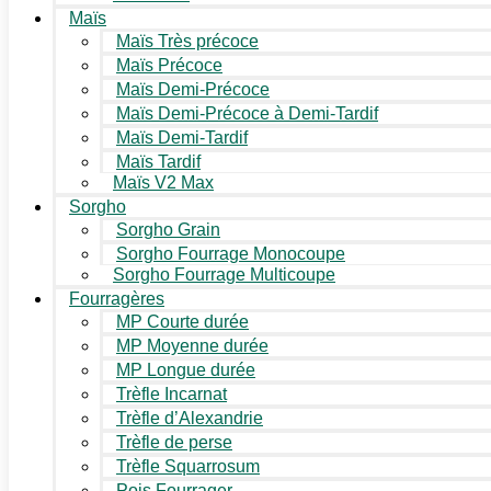
Maïs
Maïs Très précoce
Maïs Précoce
Maïs Demi-Précoce
Maïs Demi-Précoce à Demi-Tardif
Maïs Demi-Tardif
Maïs Tardif
Maïs V2 Max
Sorgho
Sorgho Grain
Sorgho Fourrage Monocoupe
Sorgho Fourrage Multicoupe
Fourragères
MP Courte durée
MP Moyenne durée
MP Longue durée
Trèfle Incarnat
Trèfle d’Alexandrie
Trèfle de perse
Trèfle Squarrosum
Pois Fourrager