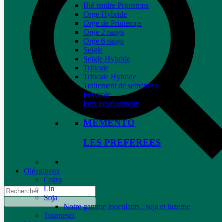
Blé tendre Printemps
Orge Hybride
Orge de Printemps
Orge 2 rangs
Orge 6 rangs
Seigle
Seigle Hybride
Triticale
Triticale Hybride
Traitement de semences
Féverole
Pois protéagineux
MEMENTO
LES PREFEREES
Oléagineux
Colza
Lin
Soja
Notre gamme inoculants : soja et luzerne
Tournesol