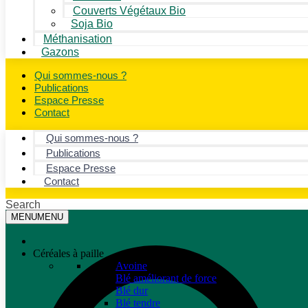
Couverts Végétaux Bio
Soja Bio
Méthanisation
Gazons
Qui sommes-nous ?
Publications
Espace Presse
Contact
Qui sommes-nous ?
Publications
Espace Presse
Contact
Search
MENU
MENU
Céréales à paille
Avoine
Blé améliorant de force
Blé dur
Blé tendre