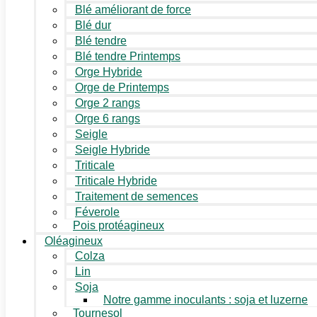
Blé améliorant de force
Blé dur
Blé tendre
Blé tendre Printemps
Orge Hybride
Orge de Printemps
Orge 2 rangs
Orge 6 rangs
Seigle
Seigle Hybride
Triticale
Triticale Hybride
Traitement de semences
Féverole
Pois protéagineux
Oléagineux
Colza
Lin
Soja
Notre gamme inoculants : soja et luzerne
Tournesol