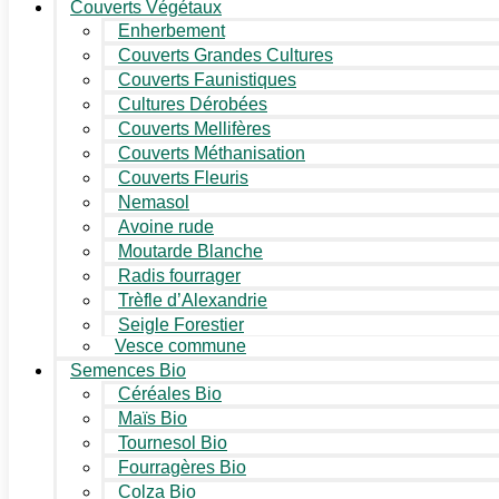
Couverts Végétaux
Enherbement
Couverts Grandes Cultures
Couverts Faunistiques
Cultures Dérobées
Couverts Mellifères
Couverts Méthanisation
Couverts Fleuris
Nemasol
Avoine rude
Moutarde Blanche
Radis fourrager
Trèfle d’Alexandrie
Seigle Forestier
Vesce commune
Semences Bio
Céréales Bio
Maïs Bio
Tournesol Bio
Fourragères Bio
Colza Bio