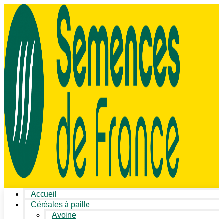
Accueil
Céréales à paille
Avoine