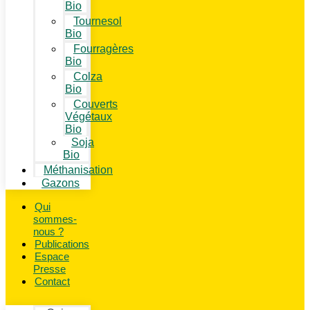
Bio
Tournesol
Bio
Fourragères
Bio
Colza
Bio
Couverts
Végétaux
Bio
Soja
Bio
Méthanisation
Gazons
Qui
sommes-
nous ?
Publications
Espace
Presse
Contact