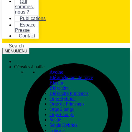
Qui
sommes-
nous ?
Publications
Espace
Presse
Contact
Search
MENU
MENU
Céréales à paille
Avoine
Blé améliorant de force
Blé dur
Blé tendre
Blé tendre Printemps
Orge Hybride
Orge de Printemps
Orge 2 rangs
Orge 6 rangs
Seigle
Seigle Hybride
Triticale