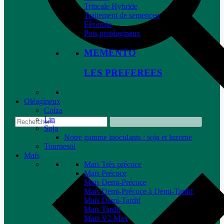
Triticale Hybride
Traitement de semences
Féverole
Pois protéagineux
MEMENTO
LES PREFEREES
Oléagineux
Colza
Lin
Soja
Notre gamme inoculants : soja et luzerne
Tournesol
Maïs
Maïs Très précoce
Maïs Précoce
Maïs Demi-Précoce
Maïs Demi-Précoce à Demi-Tardif
Maïs Demi-Tardif
Maïs Tardif
Maïs V2 Max