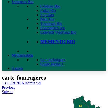
Semences Bio
Céréales Bio
Colza Bio
Soja Bio
Maïs Bio
Tournesol Bio
Fourragères Bio
Couverts Végétaux Bio
MEMENTO BIO
Méthanisation
Le + technique+
.
Guide Metha +
.
Gazons
carte-fourrageres
13 juillet 2016
Admin SdF
Previous
Suivant