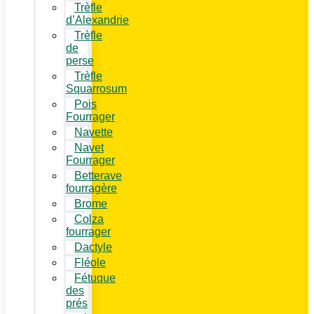
Trèfle
d’Alexandrie
Trèfle
de
perse
Trèfle
Squarrosum
Pois
Fourrager
Navette
Navet
Fourrager
Betterave
fourragère
Brome
Colza
fourrager
Dactyle
Fléole
Fétuque
des
prés