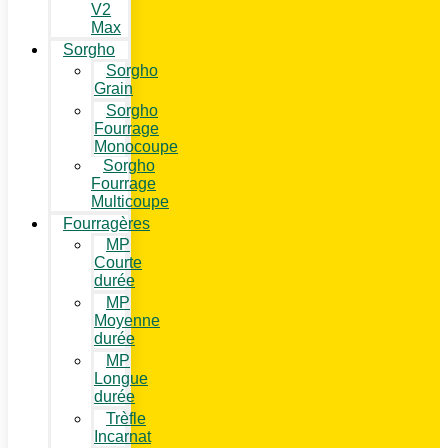
V2
Max
Sorgho
Sorgho
Grain
Sorgho
Fourrage
Monocoupe
Sorgho
Fourrage
Multicoupe
Fourragères
MP
Courte
durée
MP
Moyenne
durée
MP
Longue
durée
Trèfle
Incarnat