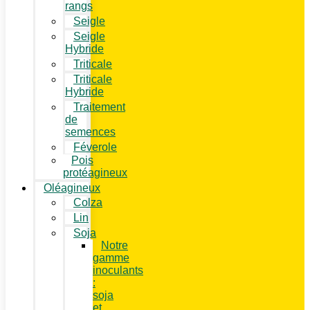
rangs
Seigle
Seigle
Hybride
Triticale
Triticale
Hybride
Traitement
de
semences
Féverole
Pois
protéagineux
Oléagineux
Colza
Lin
Soja
Notre
gamme
inoculants
:
soja
et