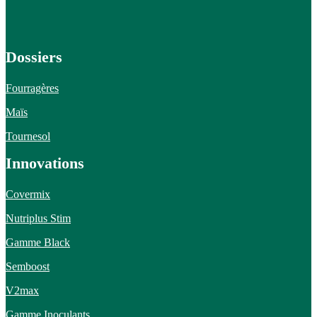
Dossiers
Fourragères
Maïs
Tournesol
Innovations
Covermix
Nutriplus Stim
Gamme Black
Semboost
V2max
Gamme Inoculants