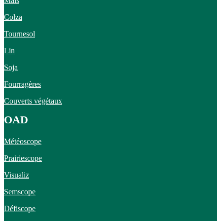
Maïs
Colza
Tournesol
Lin
Soja
Fourragères
Couverts végétaux
OAD
Météoscope
Prairiescope
Visualiz
Semscope
Défiscope