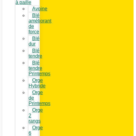
à paille
Avoine
Blé
améliorant
de
force
Blé
dur
Blé
tendre
Blé
tendre
Printemps
Orge
Hybride
Orge
de
Printemps
Orge
2
rangs
Orge
6