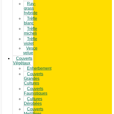
Ray-
grass
hybride
Trèfle
blanc
Trèfle
micheli
Trèfle
violet
Vesce
velue
Couverts
Végétaux
Enherbement
Couverts
Grandes
Cultures
Couverts
Faunistiques
Cultures
Dérobées
Couverts
Mellifères