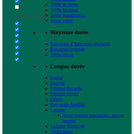
Trèfle de perse
Trèfle Incarnat
Trèfle Squarrosum
Filter by Custom Post Type
Vesce velue
Moyenne durée
Ray-grass d’Italie non-alternatif
Ray-grass hybride
Trèfle violet
Longue durée
Brome
Dactyle
Fétuque des prés
Fétuque élevée
Fléole
Ray-grass Anglais
Luzerne
Notre gamme inoculants : soja et
luzerne
Luzerne Rhizactiv
Trèfle blanc