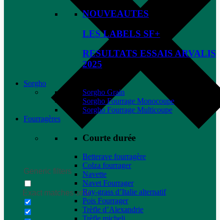
NOUVEAUTES
LES LABELS SF+
RESULTATS ESSAIS ARVALIS
2025
Sorgho
Sorgho Grain
Sorgho Fourrage Monocoupe
Sorgho Fourrage Multicoupe
Fourragères
Courte durée
Betterave fourragère
Colza fourrager
Generic filters
Navette
Navet Fourrager
Ray-grass d’Italie alternatif
Exact matches only
Pois Fourrager
Trèfle d’Alexandrie
Trèfle micheli