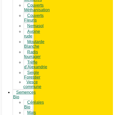
Couverts
Méthanisation
Couverts
Fleuris
Nemasol
Avoine
rude
Moutarde
Blanche
Radis
fourrager
Trèfle
d’Alexandrie
Seigle
Forestier
Vesce
commune
Semences
Bio
Céréales
Bio
Maïs