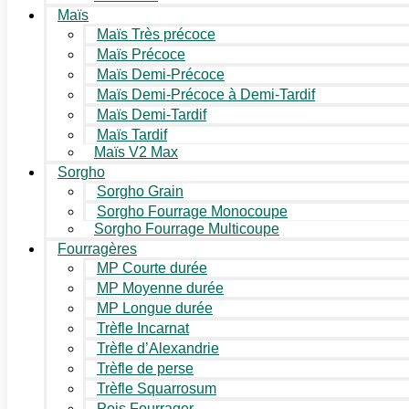
Maïs
Maïs Très précoce
Maïs Précoce
Maïs Demi-Précoce
Maïs Demi-Précoce à Demi-Tardif
Maïs Demi-Tardif
Maïs Tardif
Maïs V2 Max
Sorgho
Sorgho Grain
Sorgho Fourrage Monocoupe
Sorgho Fourrage Multicoupe
Fourragères
MP Courte durée
MP Moyenne durée
MP Longue durée
Trèfle Incarnat
Trèfle d’Alexandrie
Trèfle de perse
Trèfle Squarrosum
Pois Fourrager