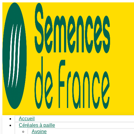
Accueil
Céréales à paille
Avoine