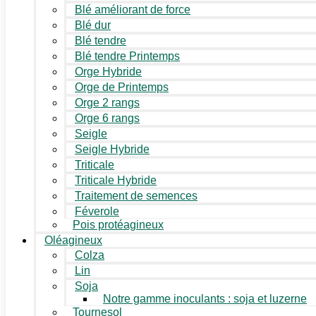
Blé améliorant de force
Blé dur
Blé tendre
Blé tendre Printemps
Orge Hybride
Orge de Printemps
Orge 2 rangs
Orge 6 rangs
Seigle
Seigle Hybride
Triticale
Triticale Hybride
Traitement de semences
Féverole
Pois protéagineux
Oléagineux
Colza
Lin
Soja
Notre gamme inoculants : soja et luzerne
Tournesol