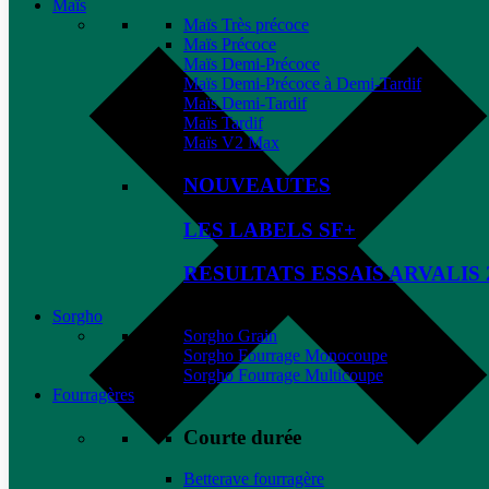
Maïs
Maïs Très précoce
Maïs Précoce
Maïs Demi-Précoce
Maïs Demi-Précoce à Demi-Tardif
Maïs Demi-Tardif
Maïs Tardif
Maïs V2 Max
NOUVEAUTES
LES LABELS SF+
RESULTATS ESSAIS ARVALIS 
Sorgho
Sorgho Grain
Sorgho Fourrage Monocoupe
Sorgho Fourrage Multicoupe
Fourragères
Courte durée
Betterave fourragère