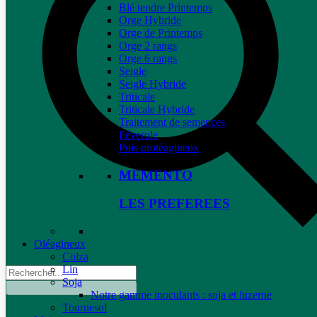
Blé tendre Printemps
Orge Hybride
Orge de Printemps
Orge 2 rangs
Orge 6 rangs
Seigle
Seigle Hybride
Triticale
Triticale Hybride
Traitement de semences
Féverole
Pois protéagineux
MEMENTO
LES PREFEREES
Oléagineux
Colza
Lin
Soja
Notre gamme inoculants : soja et luzerne
Tournesol