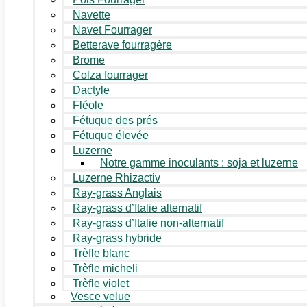
Navette
Navet Fourrager
Betterave fourragère
Brome
Colza fourrager
Dactyle
Fléole
Fétuque des prés
Fétuque élevée
Luzerne
Notre gamme inoculants : soja et luzerne
Luzerne Rhizactiv
Ray-grass Anglais
Ray-grass d’Italie alternatif
Ray-grass d’Italie non-alternatif
Ray-grass hybride
Trèfle blanc
Trèfle micheli
Trèfle violet
Vesce velue