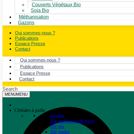
Couverts Végétaux Bio
Soja Bio
Méthanisation
Gazons
Qui sommes-nous ?
Publications
Espace Presse
Contact
Qui sommes-nous ?
Publications
Espace Presse
Contact
Search
MENU
MENU
Céréales à paille
Avoine
Blé améliorant de force
Blé dur
Blé tendre