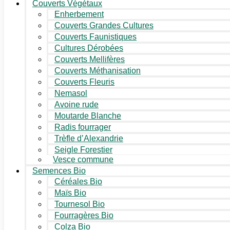
Couverts Végétaux
Enherbement
Couverts Grandes Cultures
Couverts Faunistiques
Cultures Dérobées
Couverts Mellifères
Couverts Méthanisation
Couverts Fleuris
Nemasol
Avoine rude
Moutarde Blanche
Radis fourrager
Trèfle d’Alexandrie
Seigle Forestier
Vesce commune
Semences Bio
Céréales Bio
Maïs Bio
Tournesol Bio
Fourragères Bio
Colza Bio