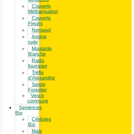
Couverts
Méthanisation
Couverts
Fleuris
Nemasol
Avoine
rude
Moutarde
Blanche
Radis
fourrager
Trèfle
d’Alexandrie
Seigle
Forestier
Vesce
commune
Semences
Bio
Céréales
Bio
Maïs