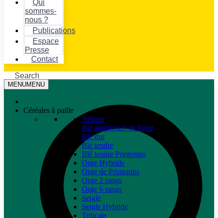
Qui
sommes-
nous ?
Publications
Espace
Presse
Contact
Search
MENU
MENU
Céréales à paille
Avoine
Blé améliorant de force
Blé dur
Blé tendre
Blé tendre Printemps
Orge Hybride
Orge de Printemps
Orge 2 rangs
Orge 6 rangs
Seigle
Seigle Hybride
Triticale