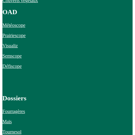
Couverts végétaux
OAD
Météoscope
Prairiescope
Visualiz
Semscope
Défiscope
Dossiers
Fourragères
Maïs
Tournesol