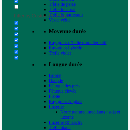
Trèfle de perse
Trèfle Incarnat
Trèfle Squarrosum
Filter by Custom Post Type
Vesce velue
Moyenne durée
Ray-grass d’Italie non-alternatif
Ray-grass hybride
Trèfle violet
Longue durée
Brome
Dactyle
Fétuque des prés
Fétuque élevée
Fléole
Ray-grass Anglais
Luzerne
Notre gamme inoculants : soja et
luzerne
Luzerne Rhizactiv
Trèfle blanc