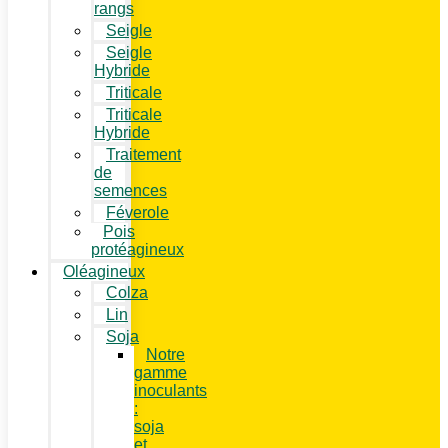
rangs
Seigle
Seigle
Hybride
Triticale
Triticale
Hybride
Traitement
de
semences
Féverole
Pois
protéagineux
Oléagineux
Colza
Lin
Soja
Notre
gamme
inoculants
:
soja
et