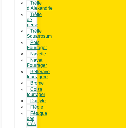
Trèfle
d’Alexandrie
Trèfle
de
perse
Trèfle
Squarrosum
Pois
Fourrager
Navette
Navet
Fourrager
Betterave
fourragère
Brome
Colza
fourrager
Dactyle
Fléole
Fétuque
des
prés