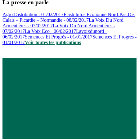
La presse en parle
Agro Distribution - 01/02/2017
Flash Infos Economie Nord-Pas-De-
Calais – Picardie – Normandie - 08/02/2017
La Voix Du Nord
Armentières - 07/02/2017
La Voix Du Nord Armentières -
07/02/2017
La Voix Eco - 06/02/2017
Lavoixdunord -
06/02/2017
Semences Et Progrès - 01/01/2017
Semences Et Progrès -
01/01/2017
Voir toutes les publications