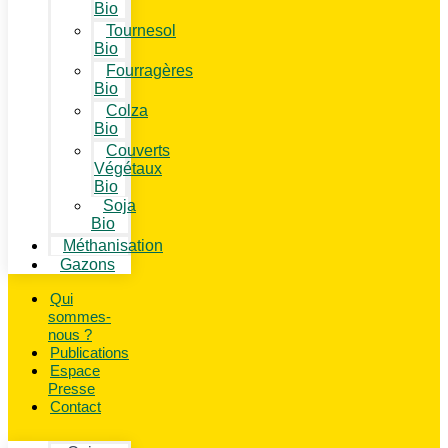
Bio
Tournesol
Bio
Fourragères
Bio
Colza
Bio
Couverts
Végétaux
Bio
Soja
Bio
Méthanisation
Gazons
Qui
sommes-
nous ?
Publications
Espace
Presse
Contact