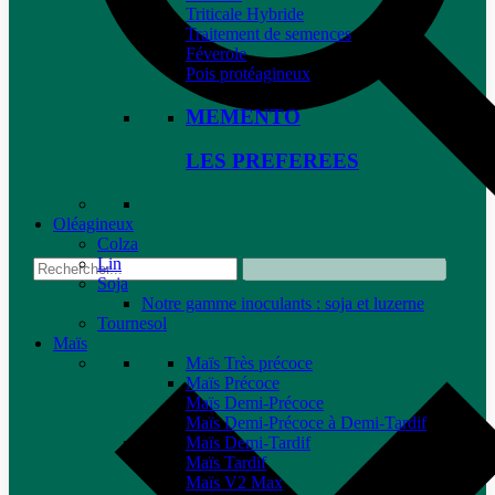
Triticale Hybride
Traitement de semences
Féverole
Pois protéagineux
MEMENTO
LES PREFEREES
Oléagineux
Colza
Lin
Soja
Notre gamme inoculants : soja et luzerne
Tournesol
Maïs
Maïs Très précoce
Maïs Précoce
Maïs Demi-Précoce
Maïs Demi-Précoce à Demi-Tardif
Maïs Demi-Tardif
Maïs Tardif
Maïs V2 Max