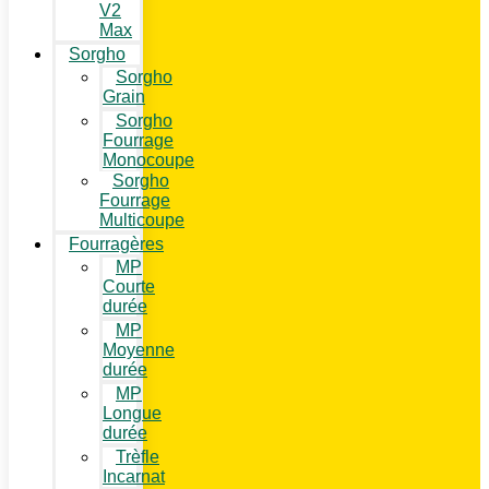
V2
Max
Sorgho
Sorgho
Grain
Sorgho
Fourrage
Monocoupe
Sorgho
Fourrage
Multicoupe
Fourragères
MP
Courte
durée
MP
Moyenne
durée
MP
Longue
durée
Trèfle
Incarnat