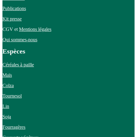
Publications
Kit presse
CGV et
Mentions légales
Qui sommes-nous
Espèces
Céréales à paille
Maïs
Colza
Tournesol
Lin
Soja
Fourragères