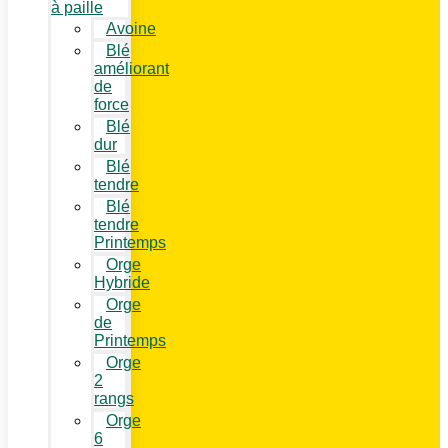
à paille
Avoine
Blé
améliorant
de
force
Blé
dur
Blé
tendre
Blé
tendre
Printemps
Orge
Hybride
Orge
de
Printemps
Orge
2
rangs
Orge
6