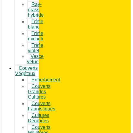
Ray-
grass
hybride
Trèfle
blanc
Trèfle
micheli
Trèfle
violet
Vesce
velue
Couverts
Végétaux
Enherbement
Couverts
Grandes
Cultures
Couverts
Faunistiques
Cultures
Dérobées
Couverts
Mellifères