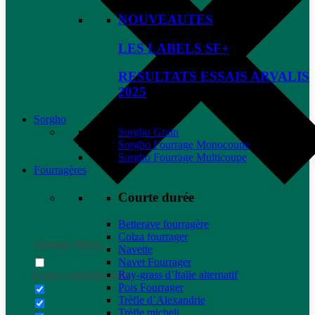
NOUVEAUTES
LES LABELS SF+
RESULTATS ESSAIS ARVALIS
2025
Sorgho
Sorgho Grain
Sorgho Fourrage Monocoupe
Sorgho Fourrage Multicoupe
Fourragères
Courte durée
Betterave fourragère
Colza fourrager
Generic filters
Navette
Navet Fourrager
Ray-grass d’Italie alternatif
Exact matches only
Pois Fourrager
Trèfle d’Alexandrie
Trèfle micheli