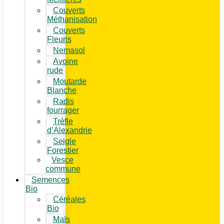
Couverts
Méthanisation
Couverts
Fleuris
Nemasol
Avoine
rude
Moutarde
Blanche
Radis
fourrager
Trèfle
d’Alexandrie
Seigle
Forestier
Vesce
commune
Semences
Bio
Céréales
Bio
Maïs