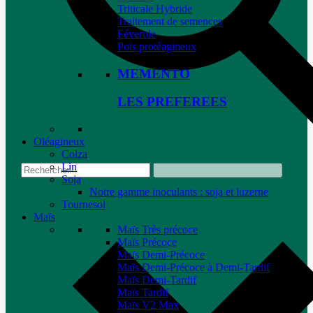
Triticale Hybride
Traitement de semences
Féverole
Pois protéagineux
MEMENTO
LES PREFEREES
Oléagineux
Colza
Lin
Soja
Notre gamme inoculants : soja et luzerne
Tournesol
Maïs
Maïs Très précoce
Maïs Précoce
Maïs Demi-Précoce
Maïs Demi-Précoce à Demi-Tardif
Maïs Demi-Tardif
Maïs Tardif
Maïs V2 Max