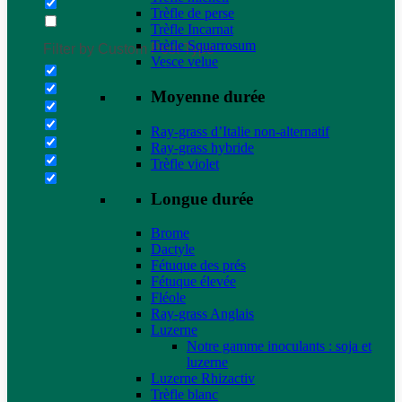
Trèfle de perse
Trèfle Incarnat
Trèfle Squarrosum
Filter by Custom Post Type
Vesce velue
Moyenne durée
Ray-grass d’Italie non-alternatif
Ray-grass hybride
Trèfle violet
Longue durée
Brome
Dactyle
Fétuque des prés
Fétuque élevée
Fléole
Ray-grass Anglais
Luzerne
Notre gamme inoculants : soja et
luzerne
Luzerne Rhizactiv
Trèfle blanc