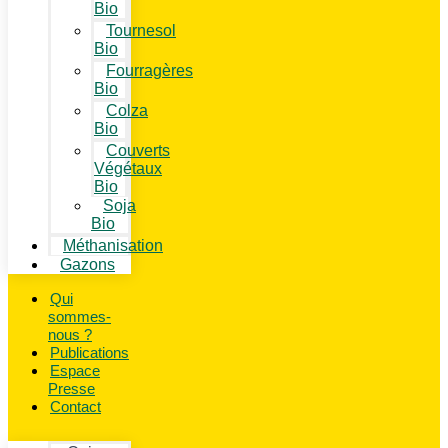
Bio
Tournesol
Bio
Fourragères
Bio
Colza
Bio
Couverts
Végétaux
Bio
Soja
Bio
Méthanisation
Gazons
Qui
sommes-
nous ?
Publications
Espace
Presse
Contact