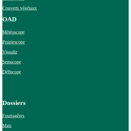
Couverts végétaux
OAD
Météoscope
Prairiescope
Visualiz
Semscope
Défiscope
Dossiers
Fourragères
Maïs