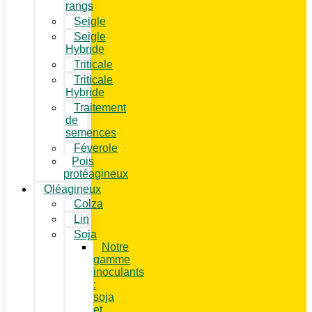
rangs
Seigle
Seigle
Hybride
Triticale
Triticale
Hybride
Traitement
de
semences
Féverole
Pois
protéagineux
Oléagineux
Colza
Lin
Soja
Notre
gamme
inoculants
:
soja
et