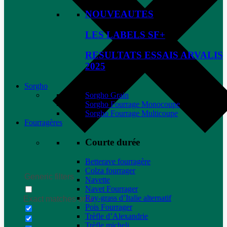
NOUVEAUTES
LES LABELS SF+
RESULTATS ESSAIS ARVALIS
2025
Sorgho
Sorgho Grain
Sorgho Fourrage Monocoupe
Sorgho Fourrage Multicoupe
Fourragères
Courte durée
Betterave fourragère
Colza fourrager
Generic filters
Navette
Navet Fourrager
Ray-grass d’Italie alternatif
Exact matches only
Pois Fourrager
Trèfle d’Alexandrie
Trèfle micheli