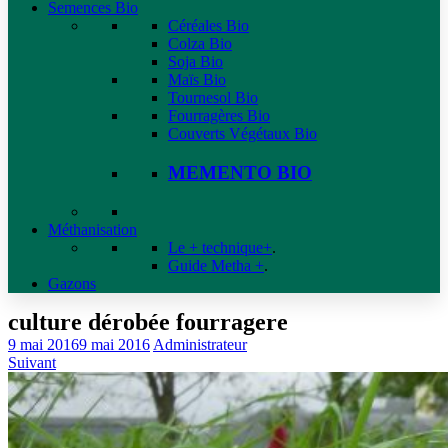
Semences Bio
Céréales Bio
Colza Bio
Soja Bio
Maïs Bio
Tournesol Bio
Fourragères Bio
Couverts Végétaux Bio
MEMENTO BIO
Méthanisation
Le + technique+
.
Guide Metha +
.
Gazons
culture dérobée fourragere
9 mai 2016
9 mai 2016
Administrateur
Suivant