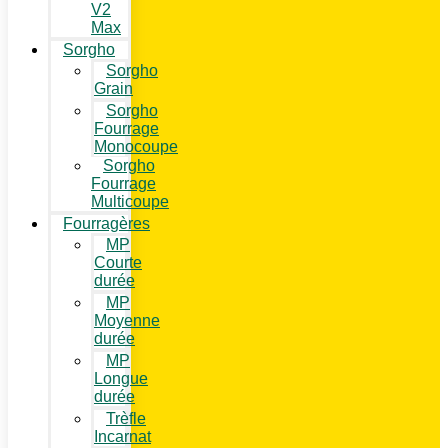
V2
Max
Sorgho
Sorgho
Grain
Sorgho
Fourrage
Monocoupe
Sorgho
Fourrage
Multicoupe
Fourragères
MP
Courte
durée
MP
Moyenne
durée
MP
Longue
durée
Trèfle
Incarnat