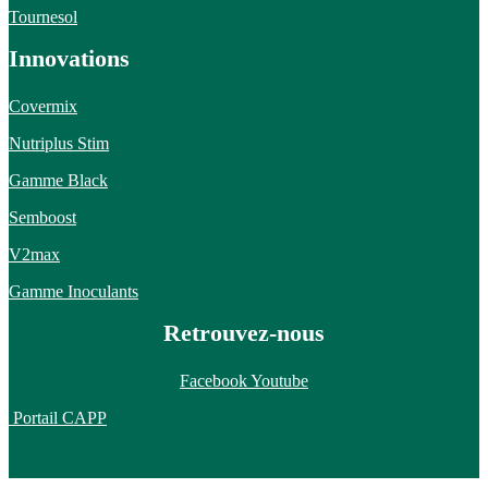
Tournesol
Innovations
Covermix
Nutriplus Stim
Gamme Black
Semboost
V2max
Gamme Inoculants
Retrouvez-nous
Facebook
Youtube
Portail CAPP