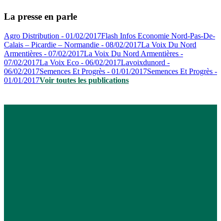
La presse en parle
Agro Distribution - 01/02/2017
Flash Infos Economie Nord-Pas-De-
Calais – Picardie – Normandie - 08/02/2017
La Voix Du Nord
Armentières - 07/02/2017
La Voix Du Nord Armentières -
07/02/2017
La Voix Eco - 06/02/2017
Lavoixdunord -
06/02/2017
Semences Et Progrès - 01/01/2017
Semences Et Progrès -
01/01/2017
Voir toutes les publications