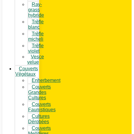
Ray-
grass
hybride
Trèfle
blanc
Trèfle
micheli
Trèfle
violet
Vesce
velue
Couverts
Végétaux
Enherbement
Couverts
Grandes
Cultures
Couverts
Faunistiques
Cultures
Dérobées
Couverts
Mellifères