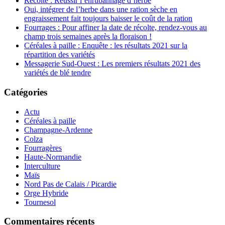
Récolte : Réussir l’enrubannage d’herbe
Oui, intégrer de l’herbe dans une ration sèche en
engraissement fait toujours baisser le coût de la ration
Fourrages : Pour affiner la date de récolte, rendez-vous au
champ trois semaines après la floraison !
Céréales à paille : Enquête : les résultats 2021 sur la
répartition des variétés
Messagerie Sud-Ouest : Les premiers résultats 2021 des
variétés de blé tendre
Catégories
Actu
Céréales à paille
Champagne-Ardenne
Colza
Fourragères
Haute-Normandie
Interculture
Maïs
Nord Pas de Calais / Picardie
Orge Hybride
Tournesol
Commentaires récents