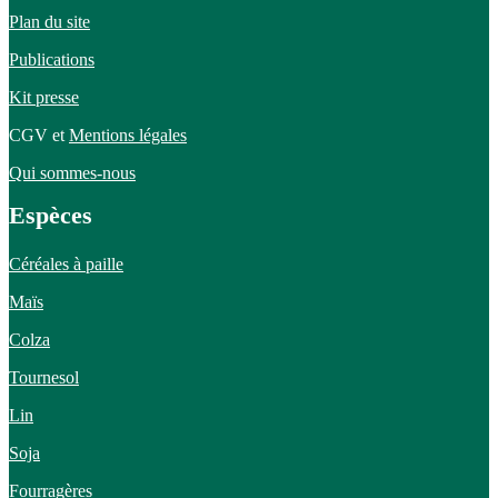
Plan du site
Publications
Kit presse
CGV et
Mentions légales
Qui sommes-nous
Espèces
Céréales à paille
Maïs
Colza
Tournesol
Lin
Soja
Fourragères