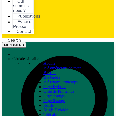
Qui
sommes-
nous ?
Publications
Espace
Presse
Contact
Search
MENU
MENU
Céréales à paille
Avoine
Blé améliorant de force
Blé dur
Blé tendre
Blé tendre Printemps
Orge Hybride
Orge de Printemps
Orge 2 rangs
Orge 6 rangs
Seigle
Seigle Hybride
Triticale