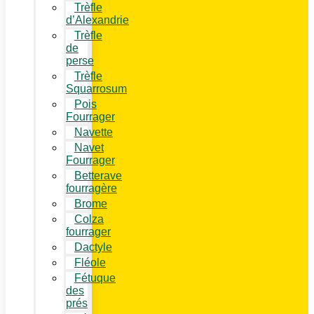
Trèfle
d’Alexandrie
Trèfle
de
perse
Trèfle
Squarrosum
Pois
Fourrager
Navette
Navet
Fourrager
Betterave
fourragère
Brome
Colza
fourrager
Dactyle
Fléole
Fétuque
des
prés