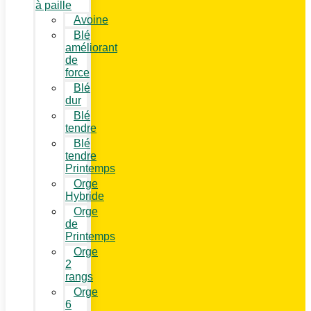
à paille
Avoine
Blé
améliorant
de
force
Blé
dur
Blé
tendre
Blé
tendre
Printemps
Orge
Hybride
Orge
de
Printemps
Orge
2
rangs
Orge
6