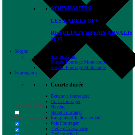
NOUVEAUTES
LES LABELS SF+
RESULTATS ESSAIS ARVALIS
2025
Sorgho
Sorgho Grain
Sorgho Fourrage Monocoupe
Sorgho Fourrage Multicoupe
Fourragères
Courte durée
Betterave fourragère
Colza fourrager
Generic filters
Navette
Navet Fourrager
Ray-grass d’Italie alternatif
Exact matches only
Pois Fourrager
Trèfle d’Alexandrie
Trèfle micheli