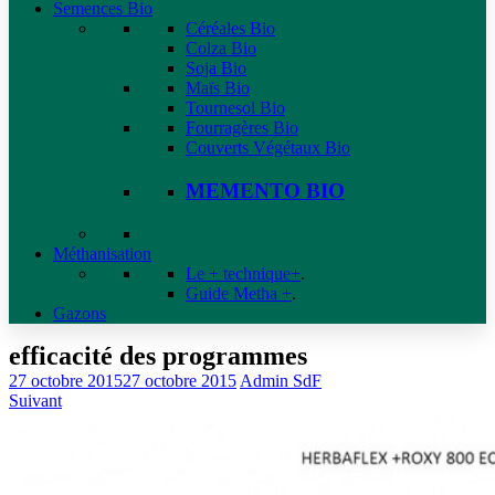
Semences Bio
Céréales Bio
Colza Bio
Soja Bio
Maïs Bio
Tournesol Bio
Fourragères Bio
Couverts Végétaux Bio
MEMENTO BIO
Méthanisation
Le + technique+
.
Guide Metha +
.
Gazons
efficacité des programmes
27 octobre 2015
27 octobre 2015
Admin SdF
Suivant