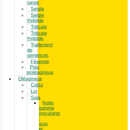
rangs
Seigle
Seigle
Hybride
Triticale
Triticale
Hybride
Traitement
de
semences
Féverole
Pois
protéagineux
Oléagineux
Colza
Lin
Soja
Notre
gamme
inoculants
:
soja
et