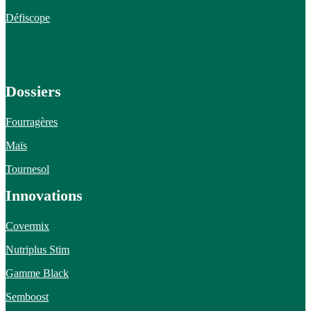
Défiscope
Dossiers
Fourragères
Maïs
Tournesol
Innovations
Covermix
Nutriplus Stim
Gamme Black
Semboost