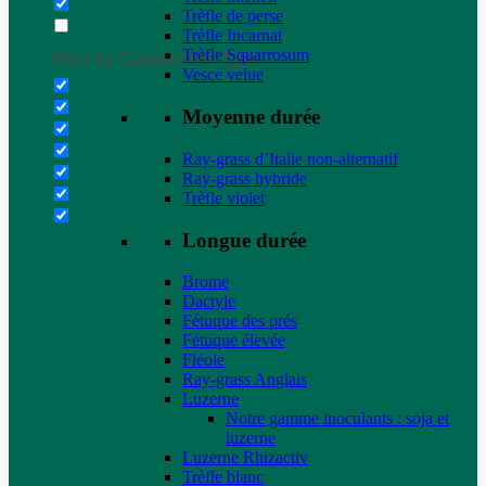
Trèfle de perse
Trèfle Incarnat
Trèfle Squarrosum
Filter by Custom Post Type
Vesce velue
Moyenne durée
Ray-grass d’Italie non-alternatif
Ray-grass hybride
Trèfle violet
Longue durée
Brome
Dactyle
Fétuque des prés
Fétuque élevée
Fléole
Ray-grass Anglais
Luzerne
Notre gamme inoculants : soja et
luzerne
Luzerne Rhizactiv
Trèfle blanc