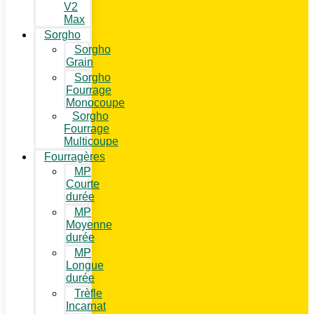
V2
Max
Sorgho
Sorgho
Grain
Sorgho
Fourrage
Monocoupe
Sorgho
Fourrage
Multicoupe
Fourragères
MP
Courte
durée
MP
Moyenne
durée
MP
Longue
durée
Trèfle
Incarnat