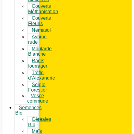
Couverts
Méthanisation
Couverts
Fleuris
Nemasol
Avoine
rude
Moutarde
Blanche
Radis
fourrager
Trèfle
d’Alexandrie
Seigle
Forestier
Vesce
commune
Semences
Bio
Céréales
Bio
Maïs