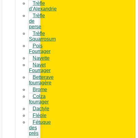
Trèfle
d’Alexandrie
Trèfle
de
perse
Trèfle
Squarrosum
Pois
Fourrager
Navette
Navet
Fourrager
Betterave
fourragère
Brome
Colza
fourrager
Dactyle
Fléole
Fétuque
des
prés