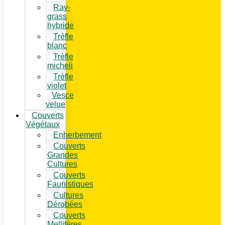
Ray-
grass
hybride
Trèfle
blanc
Trèfle
micheli
Trèfle
violet
Vesce
velue
Couverts
Végétaux
Enherbement
Couverts
Grandes
Cultures
Couverts
Faunistiques
Cultures
Dérobées
Couverts
Mellifères