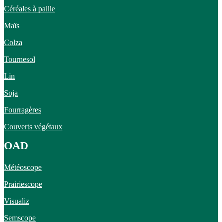
Céréales à paille
Maïs
Colza
Tournesol
Lin
Soja
Fourragères
Couverts végétaux
OAD
Météoscope
Prairiescope
Visualiz
Semscope