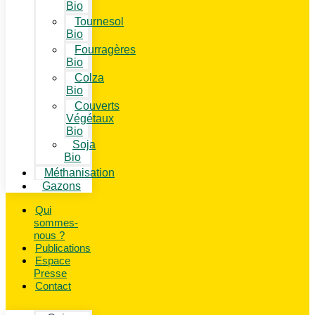
Bio
Tournesol
Bio
Fourragères
Bio
Colza
Bio
Couverts
Végétaux
Bio
Soja
Bio
Méthanisation
Gazons
Qui
sommes-
nous ?
Publications
Espace
Presse
Contact