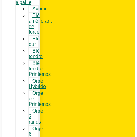
à paille
Avoine
Blé
améliorant
de
force
Blé
dur
Blé
tendre
Blé
tendre
Printemps
Orge
Hybride
Orge
de
Printemps
Orge
2
rangs
Orge
6