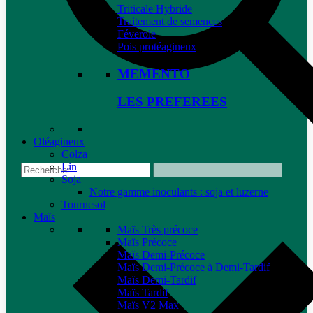
Triticale Hybride
Traitement de semences
Féverole
Pois protéagineux
MEMENTO
LES PREFEREES
Oléagineux
Colza
Lin
Soja
Notre gamme inoculants : soja et luzerne
Tournesol
Maïs
Maïs Très précoce
Maïs Précoce
Maïs Demi-Précoce
Maïs Demi-Précoce à Demi-Tardif
Maïs Demi-Tardif
Maïs Tardif
Maïs V2 Max