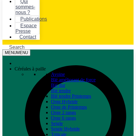
Qui
sommes-
nous ?
Publications
Espace
Presse
Contact
Search
MENU
MENU
Céréales à paille
Avoine
Blé améliorant de force
Blé dur
Blé tendre
Blé tendre Printemps
Orge Hybride
Orge de Printemps
Orge 2 rangs
Orge 6 rangs
Seigle
Seigle Hybride
Triticale