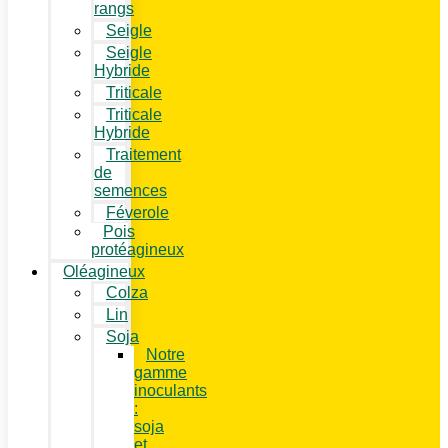
rangs
Seigle
Seigle
Hybride
Triticale
Triticale
Hybride
Traitement
de
semences
Féverole
Pois
protéagineux
Oléagineux
Colza
Lin
Soja
Notre
gamme
inoculants
:
soja
et