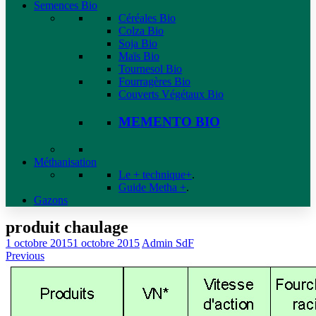
Semences Bio
Céréales Bio
Colza Bio
Soja Bio
Maïs Bio
Tournesol Bio
Fourragères Bio
Couverts Végétaux Bio
MEMENTO BIO
Méthanisation
Le + technique+
.
Guide Metha +
.
Gazons
produit chaulage
1 octobre 2015
1 octobre 2015
Admin SdF
Previous