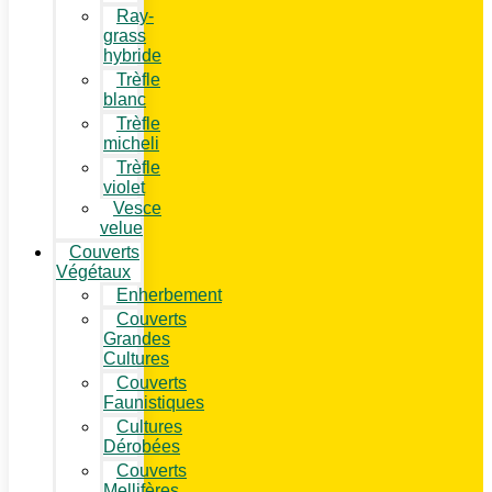
Ray-
grass
hybride
Trèfle
blanc
Trèfle
micheli
Trèfle
violet
Vesce
velue
Couverts
Végétaux
Enherbement
Couverts
Grandes
Cultures
Couverts
Faunistiques
Cultures
Dérobées
Couverts
Mellifères