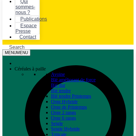
Qui
sommes-
nous ?
Publications
Espace
Presse
Contact
Search
MENU
MENU
Céréales à paille
Avoine
Blé améliorant de force
Blé dur
Blé tendre
Blé tendre Printemps
Orge Hybride
Orge de Printemps
Orge 2 rangs
Orge 6 rangs
Seigle
Seigle Hybride
Triticale