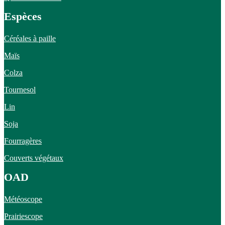
Espèces
Céréales à paille
Maïs
Colza
Tournesol
Lin
Soja
Fourragères
Couverts végétaux
OAD
Météoscope
Prairiescope