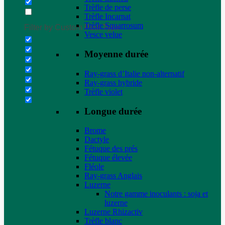
Trèfle de perse
Trèfle Incarnat
Trèfle Squarrosum
Filter by Custom Post Type
Vesce velue
Moyenne durée
Ray-grass d’Italie non-alternatif
Ray-grass hybride
Trèfle violet
Longue durée
Brome
Dactyle
Fétuque des prés
Fétuque élevée
Fléole
Ray-grass Anglais
Luzerne
Notre gamme inoculants : soja et
luzerne
Luzerne Rhizactiv
Trèfle blanc