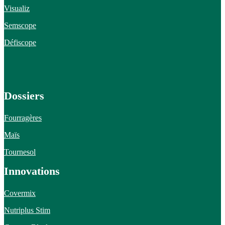
Visualiz
Semscope
Défiscope
Dossiers
Fourragères
Maïs
Tournesol
Innovations
Covermix
Nutriplus Stim