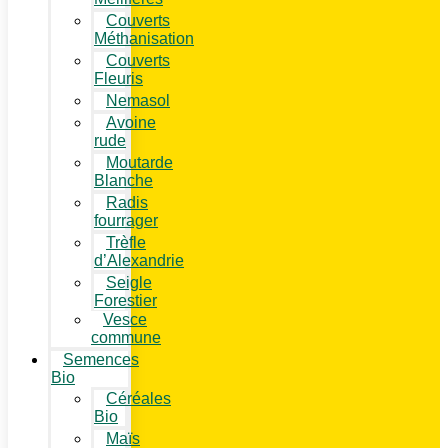
Couverts
Méthanisation
Couverts
Fleuris
Nemasol
Avoine
rude
Moutarde
Blanche
Radis
fourrager
Trèfle
d’Alexandrie
Seigle
Forestier
Vesce
commune
Semences
Bio
Céréales
Bio
Maïs