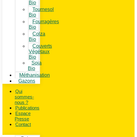
Bio
Tournesol
Bio
Fourragères
Bio
Colza
Bio
Couverts
Végétaux
Bio
Soja
Bio
Méthanisation
Gazons
Qui
sommes-
nous ?
Publications
Espace
Presse
Contact