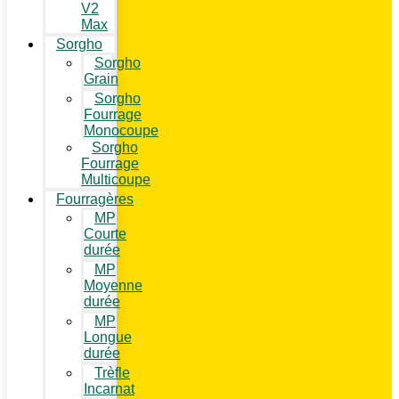
V2
Max
Sorgho
Sorgho
Grain
Sorgho
Fourrage
Monocoupe
Sorgho
Fourrage
Multicoupe
Fourragères
MP
Courte
durée
MP
Moyenne
durée
MP
Longue
durée
Trèfle
Incarnat