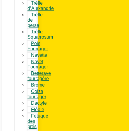
Trèfle
d’Alexandrie
Trèfle
de
perse
Trèfle
Squarrosum
Pois
Fourrager
Navette
Navet
Fourrager
Betterave
fourragère
Brome
Colza
fourrager
Dactyle
Fléole
Fétuque
des
prés