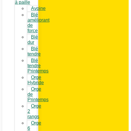
à paille
Avoine
Blé
améliorant
de
force
Blé
dur
Blé
tendre
Blé
tendre
Printemps
Orge
Hybride
Orge
de
Printemps
Orge
2
rangs
Orge
6