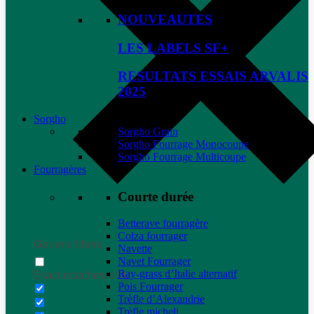
NOUVEAUTES
LES LABELS SF+
RESULTATS ESSAIS ARVALIS
2025
Sorgho
Sorgho Grain
Sorgho Fourrage Monocoupe
Sorgho Fourrage Multicoupe
Fourragères
Courte durée
Betterave fourragère
Colza fourrager
Generic filters
Navette
Navet Fourrager
Ray-grass d’Italie alternatif
Exact matches only
Pois Fourrager
Trèfle d’Alexandrie
Trèfle micheli