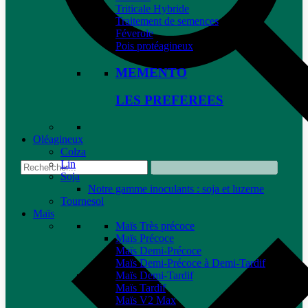
Triticale Hybride
Traitement de semences
Féverole
Pois protéagineux
MEMENTO
LES PREFEREES
Oléagineux
Colza
Lin
Soja
Notre gamme inoculants : soja et luzerne
Tournesol
Maïs
Maïs Très précoce
Maïs Précoce
Maïs Demi-Précoce
Maïs Demi-Précoce à Demi-Tardif
Maïs Demi-Tardif
Maïs Tardif
Maïs V2 Max