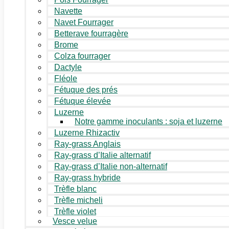
Navette
Navet Fourrager
Betterave fourragère
Brome
Colza fourrager
Dactyle
Fléole
Fétuque des prés
Fétuque élevée
Luzerne
Notre gamme inoculants : soja et luzerne
Luzerne Rhizactiv
Ray-grass Anglais
Ray-grass d’Italie alternatif
Ray-grass d’Italie non-alternatif
Ray-grass hybride
Trèfle blanc
Trèfle micheli
Trèfle violet
Vesce velue