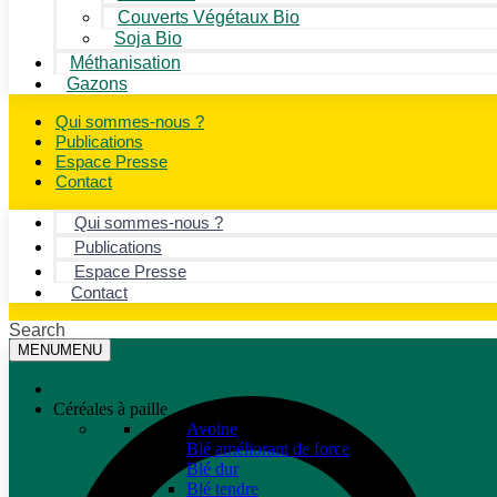
Couverts Végétaux Bio
Soja Bio
Méthanisation
Gazons
Qui sommes-nous ?
Publications
Espace Presse
Contact
Qui sommes-nous ?
Publications
Espace Presse
Contact
Search
MENU
MENU
Céréales à paille
Avoine
Blé améliorant de force
Blé dur
Blé tendre