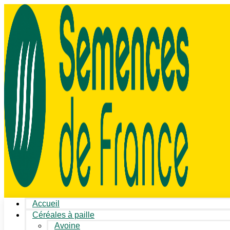
Accueil
Céréales à paille
Avoine