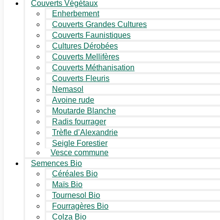
Couverts Végétaux
Enherbement
Couverts Grandes Cultures
Couverts Faunistiques
Cultures Dérobées
Couverts Mellifères
Couverts Méthanisation
Couverts Fleuris
Nemasol
Avoine rude
Moutarde Blanche
Radis fourrager
Trèfle d’Alexandrie
Seigle Forestier
Vesce commune
Semences Bio
Céréales Bio
Maïs Bio
Tournesol Bio
Fourragères Bio
Colza Bio