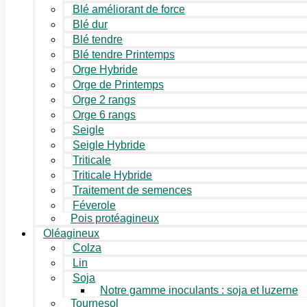
Blé améliorant de force
Blé dur
Blé tendre
Blé tendre Printemps
Orge Hybride
Orge de Printemps
Orge 2 rangs
Orge 6 rangs
Seigle
Seigle Hybride
Triticale
Triticale Hybride
Traitement de semences
Féverole
Pois protéagineux
Oléagineux
Colza
Lin
Soja
Notre gamme inoculants : soja et luzerne
Tournesol