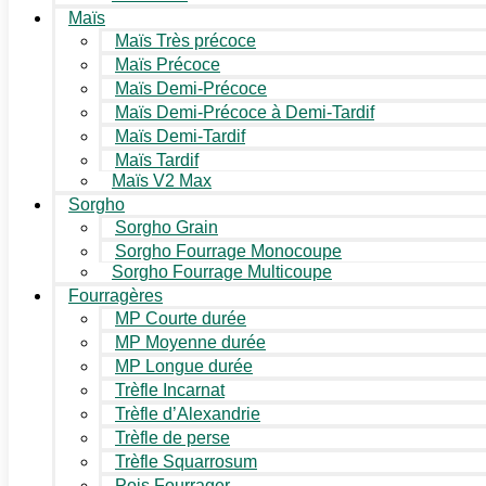
Maïs
Maïs Très précoce
Maïs Précoce
Maïs Demi-Précoce
Maïs Demi-Précoce à Demi-Tardif
Maïs Demi-Tardif
Maïs Tardif
Maïs V2 Max
Sorgho
Sorgho Grain
Sorgho Fourrage Monocoupe
Sorgho Fourrage Multicoupe
Fourragères
MP Courte durée
MP Moyenne durée
MP Longue durée
Trèfle Incarnat
Trèfle d’Alexandrie
Trèfle de perse
Trèfle Squarrosum
Pois Fourrager