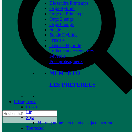
Blé tendre Printemps
Orge Hybride
Orge de Printemps
Orge 2 rangs
Orge 6 rangs
Seigle
Seigle Hybride
Triticale
Triticale Hybride
Traitement de semences
Féverole
Pois protéagineux
MEMENTO
LES PREFEREES
Oléagineux
Colza
Lin
Soja
Notre gamme inoculants : soja et luzerne
Tournesol