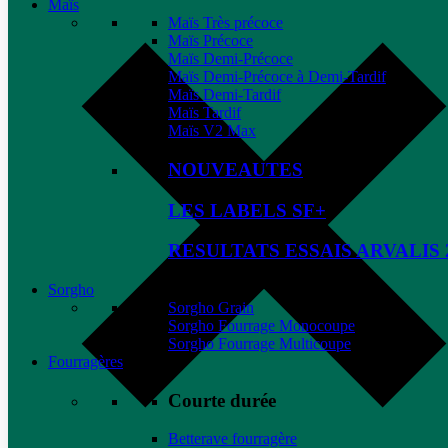
Maïs
Maïs Très précoce
Maïs Précoce
Maïs Demi-Précoce
Maïs Demi-Précoce à Demi-Tardif
Maïs Demi-Tardif
Maïs Tardif
Maïs V2 Max
NOUVEAUTES
LES LABELS SF+
RESULTATS ESSAIS ARVALIS 
Sorgho
Sorgho Grain
Sorgho Fourrage Monocoupe
Sorgho Fourrage Multicoupe
Fourragères
Courte durée
Betterave fourragère