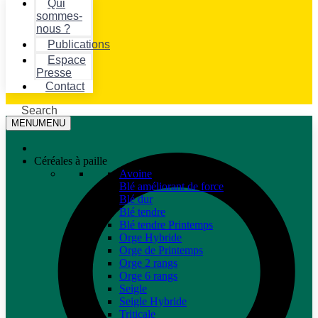
Qui
sommes-
nous ?
Publications
Espace
Presse
Contact
Search
MENU
MENU
Céréales à paille
Avoine
Blé améliorant de force
Blé dur
Blé tendre
Blé tendre Printemps
Orge Hybride
Orge de Printemps
Orge 2 rangs
Orge 6 rangs
Seigle
Seigle Hybride
Triticale