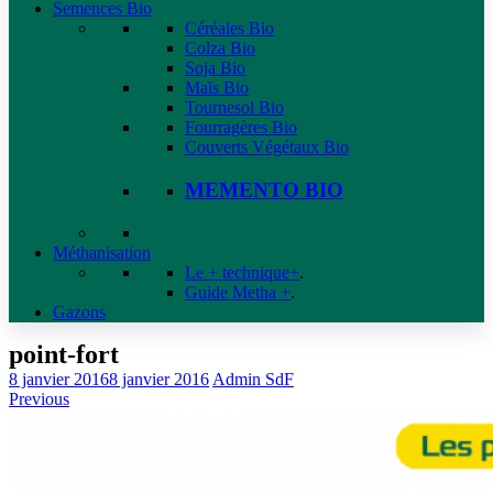
Semences Bio
Céréales Bio
Colza Bio
Soja Bio
Maïs Bio
Tournesol Bio
Fourragères Bio
Couverts Végétaux Bio
MEMENTO BIO
Méthanisation
Le + technique+
.
Guide Metha +
.
Gazons
point-fort
8 janvier 2016
8 janvier 2016
Admin SdF
Previous