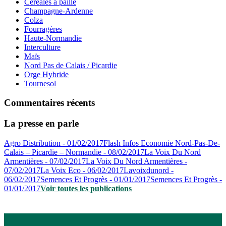
Céréales à paille
Champagne-Ardenne
Colza
Fourragères
Haute-Normandie
Interculture
Maïs
Nord Pas de Calais / Picardie
Orge Hybride
Tournesol
Commentaires récents
La presse en parle
Agro Distribution - 01/02/2017
Flash Infos Economie Nord-Pas-De-
Calais – Picardie – Normandie - 08/02/2017
La Voix Du Nord
Armentières - 07/02/2017
La Voix Du Nord Armentières -
07/02/2017
La Voix Eco - 06/02/2017
Lavoixdunord -
06/02/2017
Semences Et Progrès - 01/01/2017
Semences Et Progrès -
01/01/2017
Voir toutes les publications