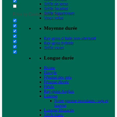
Trèfle de perse
Trèfle Incarnat
Trèfle Squarrosum
Filter by Custom Post Type
Vesce velue
Moyenne durée
Ray-grass d’Italie non-alternatif
Ray-grass hybride
Trèfle violet
Longue durée
Brome
Dactyle
Fétuque des prés
Fétuque élevée
Fléole
Ray-grass Anglais
Luzerne
Notre gamme inoculants : soja et
luzerne
Luzerne Rhizactiv
Trèfle blanc