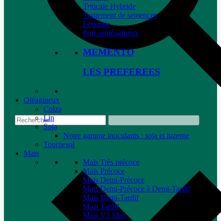
Triticale Hybride
Traitement de semences
Féverole
Pois protéagineux
MEMENTO
LES PREFEREES
Oléagineux
Colza
Lin
Soja
Notre gamme inoculants : soja et luzerne
Tournesol
Maïs
Maïs Très précoce
Maïs Précoce
Maïs Demi-Précoce
Maïs Demi-Précoce à Demi-Tardif
Maïs Demi-Tardif
Maïs Tardif
Maïs V2 Max