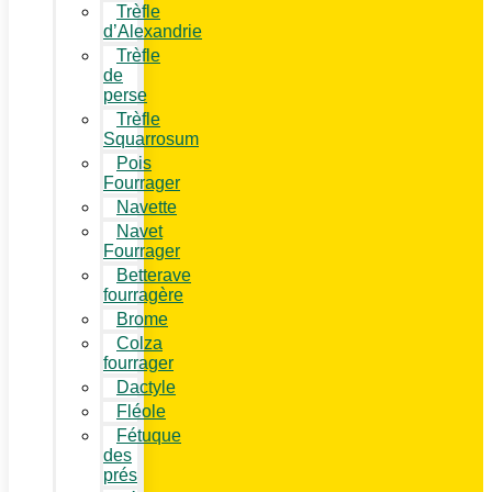
Trèfle
d’Alexandrie
Trèfle
de
perse
Trèfle
Squarrosum
Pois
Fourrager
Navette
Navet
Fourrager
Betterave
fourragère
Brome
Colza
fourrager
Dactyle
Fléole
Fétuque
des
prés