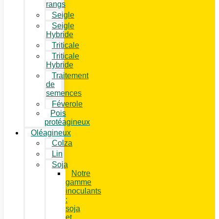
rangs
Seigle
Seigle
Hybride
Triticale
Triticale
Hybride
Traitement
de
semences
Féverole
Pois
protéagineux
Oléagineux
Colza
Lin
Soja
Notre
gamme
inoculants
:
soja
et