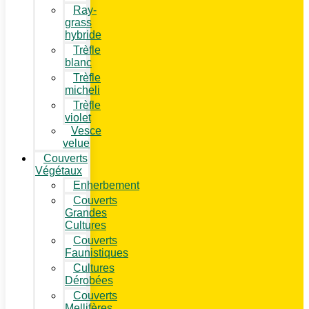
Ray-
grass
hybride
Trèfle
blanc
Trèfle
micheli
Trèfle
violet
Vesce
velue
Couverts
Végétaux
Enherbement
Couverts
Grandes
Cultures
Couverts
Faunistiques
Cultures
Dérobées
Couverts
Mellifères