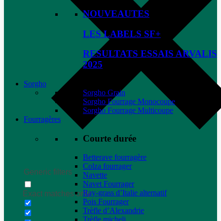
NOUVEAUTES
LES LABELS SF+
RESULTATS ESSAIS ARVALIS
2025
Sorgho
Sorgho Grain
Sorgho Fourrage Monocoupe
Sorgho Fourrage Multicoupe
Fourragères
Courte durée
Betterave fourragère
Colza fourrager
Generic filters
Navette
Navet Fourrager
Ray-grass d’Italie alternatif
Exact matches only
Pois Fourrager
Trèfle d’Alexandrie
Trèfle micheli