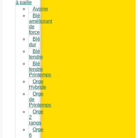
à paille
Avoine
Blé
améliorant
de
force
Blé
dur
Blé
tendre
Blé
tendre
Printemps
Orge
Hybride
Orge
de
Printemps
Orge
2
rangs
Orge
6