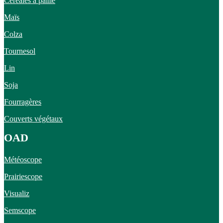
Céréales à paille
Maïs
Colza
Tournesol
Lin
Soja
Fourragères
Couverts végétaux
OAD
Météoscope
Prairiescope
Visualiz
Semscope