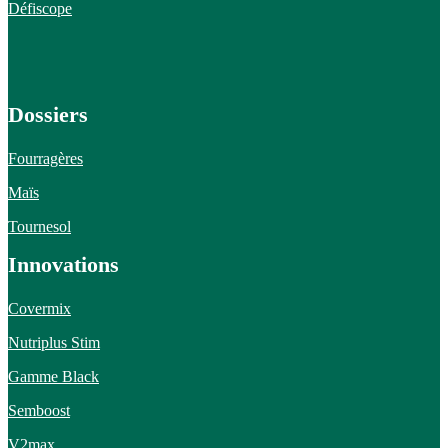
Défiscope
Dossiers
Fourragères
Maïs
Tournesol
Innovations
Covermix
Nutriplus Stim
Gamme Black
Semboost
V2max