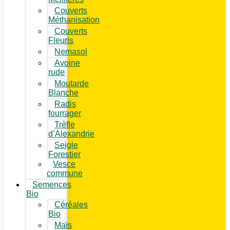
Couverts
Méthanisation
Couverts
Fleuris
Nemasol
Avoine
rude
Moutarde
Blanche
Radis
fourrager
Trèfle
d’Alexandrie
Seigle
Forestier
Vesce
commune
Semences
Bio
Céréales
Bio
Maïs