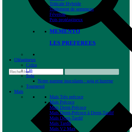
Triticale Hybride
Traitement de semences
Féverole
Pois protéagineux
MEMENTO
LES PREFEREES
Oléagineux
Colza
Lin
Soja
Notre gamme inoculants : soja et luzerne
Tournesol
Maïs
Maïs Très précoce
Maïs Précoce
Maïs Demi-Précoce
Maïs Demi-Précoce à Demi-Tardif
Maïs Demi-Tardif
Maïs Tardif
Maïs V2 Max