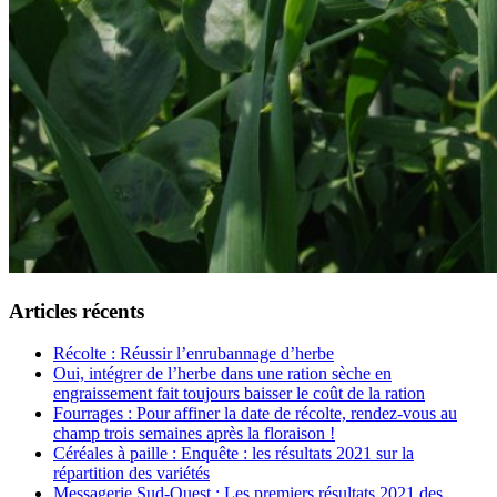
Articles récents
Récolte : Réussir l’enrubannage d’herbe
Oui, intégrer de l’herbe dans une ration sèche en
engraissement fait toujours baisser le coût de la ration
Fourrages : Pour affiner la date de récolte, rendez-vous au
champ trois semaines après la floraison !
Céréales à paille : Enquête : les résultats 2021 sur la
répartition des variétés
Messagerie Sud-Ouest : Les premiers résultats 2021 des