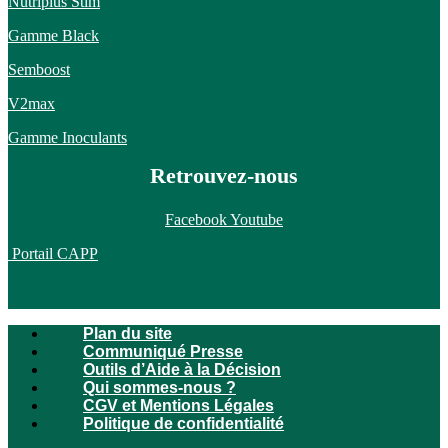
Nutriplus Stim
Gamme Black
Semboost
V2max
Gamme Inoculants
Retrouvez-nous
Facebook
Youtube
Portail CAPP
Plan du site
Communiqué Presse
Outils d’Aide à la Décision
Qui sommes-nous ?
CGV et Mentions Légales
Politique de confidentialité