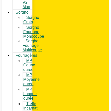
V2
Max
Sorgho
Sorgho
Grain
Sorgho
Fourrage
Monocoupe
Sorgho
Fourrage
Multicoupe
Fourragères
MP
Courte
durée
MP
Moyenne
durée
MP
Longue
durée
Trèfle
Incarnat