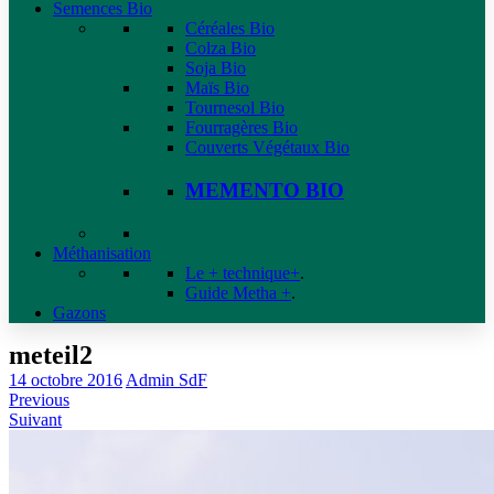
Semences Bio
Céréales Bio
Colza Bio
Soja Bio
Maïs Bio
Tournesol Bio
Fourragères Bio
Couverts Végétaux Bio
MEMENTO BIO
Méthanisation
Le + technique+
.
Guide Metha +
.
Gazons
meteil2
14 octobre 2016
Admin SdF
Previous
Suivant