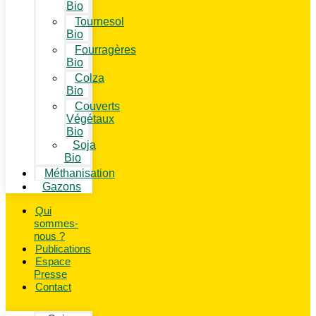
Bio
Tournesol
Bio
Fourragères
Bio
Colza
Bio
Couverts
Végétaux
Bio
Soja
Bio
Méthanisation
Gazons
Qui
sommes-
nous ?
Publications
Espace
Presse
Contact