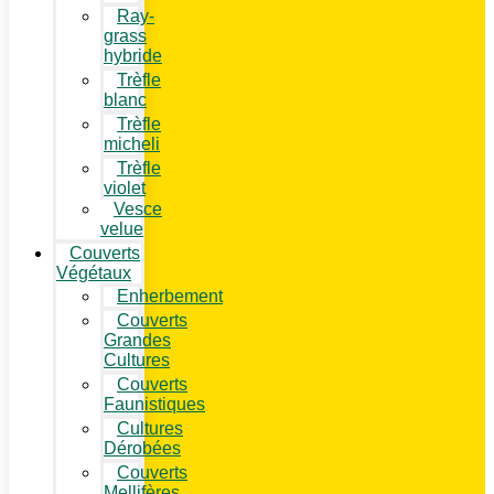
Ray-
grass
hybride
Trèfle
blanc
Trèfle
micheli
Trèfle
violet
Vesce
velue
Couverts
Végétaux
Enherbement
Couverts
Grandes
Cultures
Couverts
Faunistiques
Cultures
Dérobées
Couverts
Mellifères