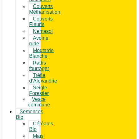
Couverts
Méthanisation
Couverts
Fleuris
Nemasol
Avoine
rude
Moutarde
Blanche
Radis
fourrager
Trèfle
d’Alexandrie
Seigle
Forestier
Vesce
commune
Semences
Bio
Céréales
Bio
Maïs