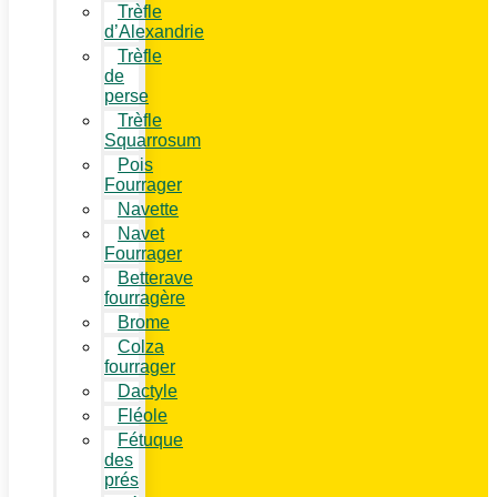
Trèfle
d’Alexandrie
Trèfle
de
perse
Trèfle
Squarrosum
Pois
Fourrager
Navette
Navet
Fourrager
Betterave
fourragère
Brome
Colza
fourrager
Dactyle
Fléole
Fétuque
des
prés