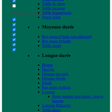
Trèfle de perse
Trèfle Incarnat
Trèfle Squarrosum
Filter by Custom Post Type
Vesce velue
Moyenne durée
Ray-grass d’Italie non-alternatif
Ray-grass hybride
Trèfle violet
Longue durée
Brome
Dactyle
Fétuque des prés
Fétuque élevée
Fléole
Ray-grass Anglais
Luzerne
Notre gamme inoculants : soja et
luzerne
Luzerne Rhizactiv
Trèfle blanc