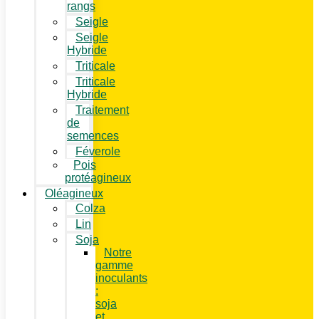
rangs
Seigle
Seigle
Hybride
Triticale
Triticale
Hybride
Traitement
de
semences
Féverole
Pois
protéagineux
Oléagineux
Colza
Lin
Soja
Notre
gamme
inoculants
:
soja
et