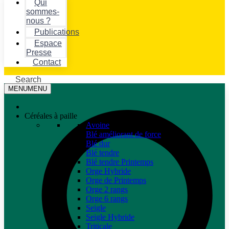
Qui
sommes-
nous ?
Publications
Espace
Presse
Contact
Search
MENU
MENU
Céréales à paille
Avoine
Blé améliorant de force
Blé dur
Blé tendre
Blé tendre Printemps
Orge Hybride
Orge de Printemps
Orge 2 rangs
Orge 6 rangs
Seigle
Seigle Hybride
Triticale