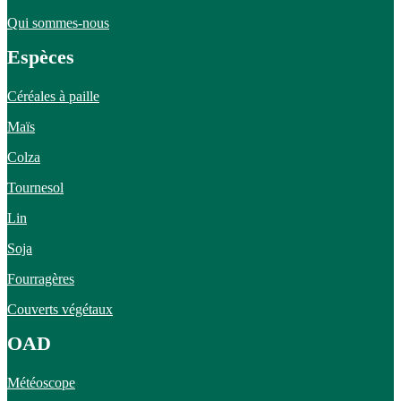
Qui sommes-nous
Espèces
Céréales à paille
Maïs
Colza
Tournesol
Lin
Soja
Fourragères
Couverts végétaux
OAD
Météoscope