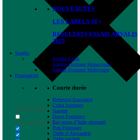
NOUVEAUTES
LES LABELS SF+
RESULTATS ESSAIS ARVALIS
2025
Sorgho
Sorgho Grain
Sorgho Fourrage Monocoupe
Sorgho Fourrage Multicoupe
Fourragères
Courte durée
Betterave fourragère
Colza fourrager
Generic filters
Navette
Navet Fourrager
Ray-grass d’Italie alternatif
Exact matches only
Pois Fourrager
Trèfle d’Alexandrie
Trèfle micheli