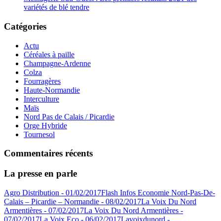
variétés de blé tendre
Catégories
Actu
Céréales à paille
Champagne-Ardenne
Colza
Fourragères
Haute-Normandie
Interculture
Maïs
Nord Pas de Calais / Picardie
Orge Hybride
Tournesol
Commentaires récents
La presse en parle
Agro Distribution - 01/02/2017
Flash Infos Economie Nord-Pas-De-
Calais – Picardie – Normandie - 08/02/2017
La Voix Du Nord
Armentières - 07/02/2017
La Voix Du Nord Armentières -
07/02/2017
La Voix Eco - 06/02/2017
Lavoixdunord -