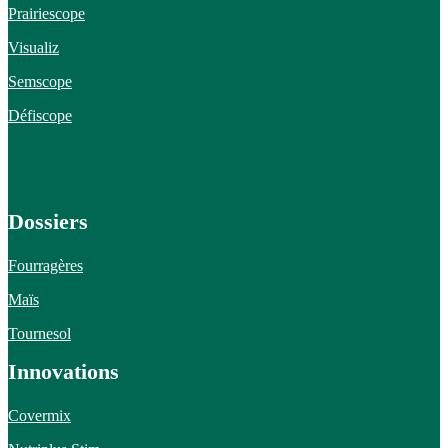
Prairiescope
Visualiz
Semscope
Défiscope
Dossiers
Fourragères
Maïs
Tournesol
Innovations
Covermix