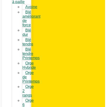
à paille
Avoine
Blé
améliorant
de
force
Blé
dur
Blé
tendre
Blé
tendre
Printemps
Orge
Hybride
Orge
de
Printemps
Orge
2
rangs
Orge
6