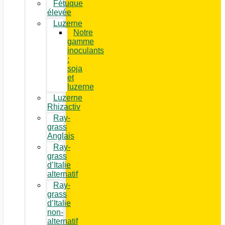
Fétuque
élevée
Luzerne
Notre
gamme
inoculants
:
soja
et
luzerne
Luzerne
Rhizactiv
Ray-
grass
Anglais
Ray-
grass
d’Italie
alternatif
Ray-
grass
d’Italie
non-
alternatif