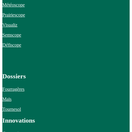
Météoscope
Prairiescope
Visualiz
Semscope
Défiscope
Dossiers
Fourragères
Maïs
Tournesol
Innovations