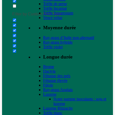
Trèfle de perse
Trèfle Incarnat
Trèfle Squarrosum
Filter by Custom Post Type
Vesce velue
Moyenne durée
Ray-grass d’Italie non-alternatif
Ray-grass hybride
Trèfle violet
Longue durée
Brome
Dactyle
Fétuque des prés
Fétuque élevée
Fléole
Ray-grass Anglais
Luzerne
Notre gamme inoculants : soja et
luzerne
Luzerne Rhizactiv
Trèfle blanc