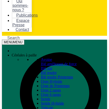
Qui
sommes-
nous ?
Publications
Espace
Presse
Contact
Search
MENU
MENU
Céréales à paille
Avoine
Blé améliorant de force
Blé dur
Blé tendre
Blé tendre Printemps
Orge Hybride
Orge de Printemps
Orge 2 rangs
Orge 6 rangs
Seigle
Seigle Hybride
Triticale