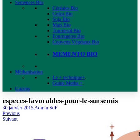
Semences Bio
Céréales Bio
Colza Bio
Soja Bio
Maïs Bio
Tournesol Bio
Fourragères Bio
Couverts Végétaux Bio
MEMENTO BIO
Méthanisation
Le + technique+
.
Guide Metha +
.
Gazons
especes-favorables-pour-le-sursemis
30 janvier 2015
Admin SdF
Previous
Suivant