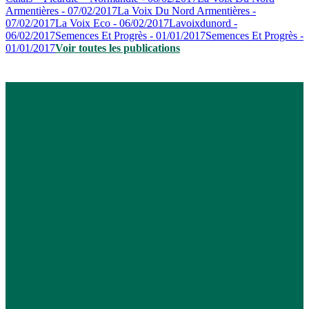
Armentières - 07/02/2017
La Voix Du Nord Armentières -
07/02/2017
La Voix Eco - 06/02/2017
Lavoixdunord -
06/02/2017
Semences Et Progrès - 01/01/2017
Semences Et Progrès -
01/01/2017
Voir toutes les publications