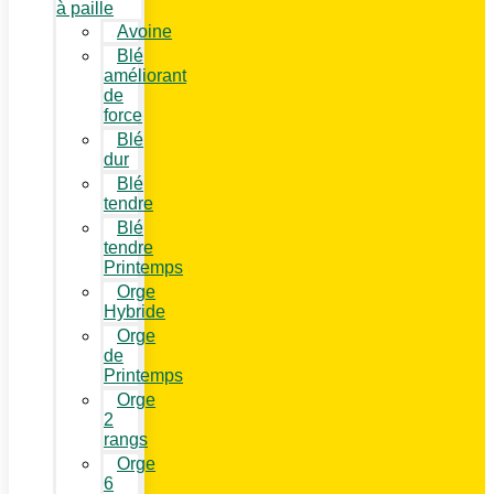
à paille
Avoine
Blé
améliorant
de
force
Blé
dur
Blé
tendre
Blé
tendre
Printemps
Orge
Hybride
Orge
de
Printemps
Orge
2
rangs
Orge
6