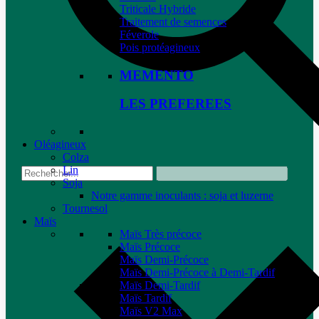
Triticale Hybride
Traitement de semences
Féverole
Pois protéagineux
MEMENTO
LES PREFEREES
Oléagineux
Colza
Lin
Soja
Notre gamme inoculants : soja et luzerne
Tournesol
Maïs
Maïs Très précoce
Maïs Précoce
Maïs Demi-Précoce
Maïs Demi-Précoce à Demi-Tardif
Maïs Demi-Tardif
Maïs Tardif
Maïs V2 Max