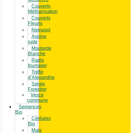
Couverts
Méthanisation
Couverts
Fleuris
Nemasol
Avoine
rude
Moutarde
Blanche
Radis
fourrager
Trèfle
d’Alexandrie
Seigle
Forestier
Vesce
commune
Semences
Bio
Céréales
Bio
Maïs