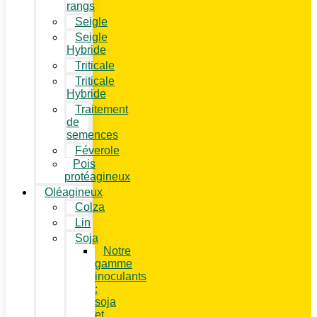
rangs
Seigle
Seigle
Hybride
Triticale
Triticale
Hybride
Traitement
de
semences
Féverole
Pois
protéagineux
Oléagineux
Colza
Lin
Soja
Notre
gamme
inoculants
:
soja
et