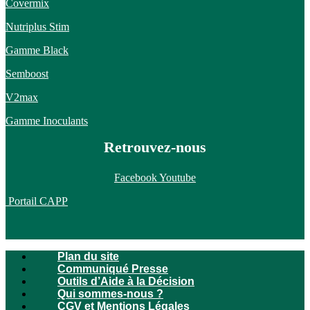
Covermix
Nutriplus Stim
Gamme Black
Semboost
V2max
Gamme Inoculants
Retrouvez-nous
Facebook
Youtube
Portail CAPP
Plan du site
Communiqué Presse
Outils d’Aide à la Décision
Qui sommes-nous ?
CGV et Mentions Légales