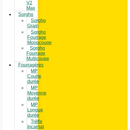
V2
Max
Sorgho
Sorgho
Grain
Sorgho
Fourrage
Monocoupe
Sorgho
Fourrage
Multicoupe
Fourragères
MP
Courte
durée
MP
Moyenne
durée
MP
Longue
durée
Trèfle
Incarnat