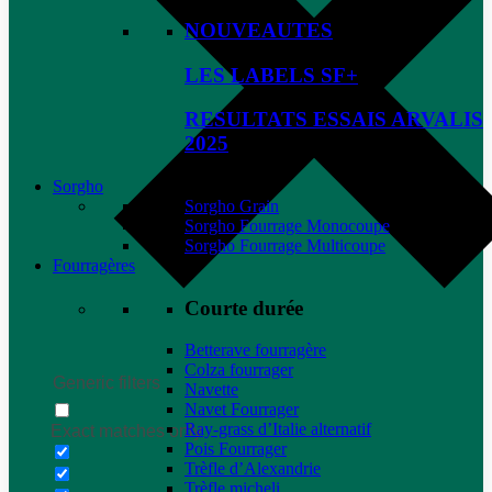
NOUVEAUTES
LES LABELS SF+
RESULTATS ESSAIS ARVALIS
2025
Sorgho
Sorgho Grain
Sorgho Fourrage Monocoupe
Sorgho Fourrage Multicoupe
Fourragères
Courte durée
Betterave fourragère
Colza fourrager
Generic filters
Navette
Navet Fourrager
Ray-grass d’Italie alternatif
Exact matches only
Pois Fourrager
Trèfle d’Alexandrie
Trèfle micheli