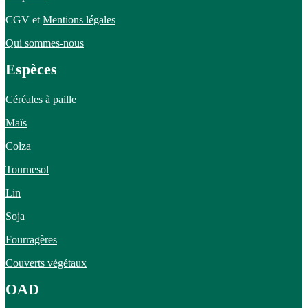
CGV et
Mentions légales
Qui sommes-nous
Espèces
Céréales à paille
Maïs
Colza
Tournesol
Lin
Soja
Fourragères
Couverts végétaux
OAD