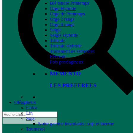
Blé tendre Printemps
Orge Hybride
Orge de Printemps
Orge 2 rangs
Orge 6 rangs
Seigle
Seigle Hybride
Triticale
Triticale Hybride
Traitement de semences
Féverole
Pois protéagineux
MEMENTO
LES PREFEREES
Oléagineux
Colza
Lin
Soja
Notre gamme inoculants : soja et luzerne
Tournesol