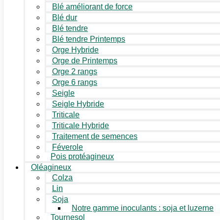
Blé améliorant de force
Blé dur
Blé tendre
Blé tendre Printemps
Orge Hybride
Orge de Printemps
Orge 2 rangs
Orge 6 rangs
Seigle
Seigle Hybride
Triticale
Triticale Hybride
Traitement de semences
Féverole
Pois protéagineux
Oléagineux
Colza
Lin
Soja
Notre gamme inoculants : soja et luzerne
Tournesol