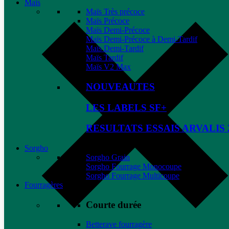
Maïs
Maïs Très précoce
Maïs Précoce
Maïs Demi-Précoce
Maïs Demi-Précoce à Demi-Tardif
Maïs Demi-Tardif
Maïs Tardif
Maïs V2 Max
NOUVEAUTES
LES LABELS SF+
RESULTATS ESSAIS ARVALIS 
Sorgho
Sorgho Grain
Sorgho Fourrage Monocoupe
Sorgho Fourrage Multicoupe
Fourragères
Courte durée
Betterave fourragère