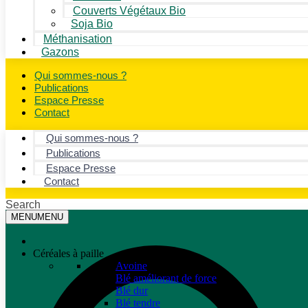
Couverts Végétaux Bio
Soja Bio
Méthanisation
Gazons
Qui sommes-nous ?
Publications
Espace Presse
Contact
Qui sommes-nous ?
Publications
Espace Presse
Contact
Search
MENU
MENU
Céréales à paille
Avoine
Blé améliorant de force
Blé dur
Blé tendre