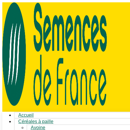
Accueil
Céréales à paille
Avoine