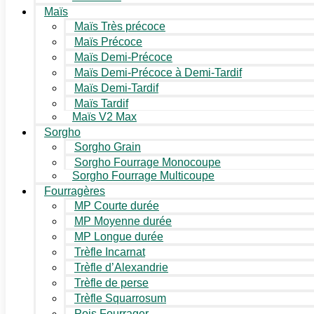
Maïs
Maïs Très précoce
Maïs Précoce
Maïs Demi-Précoce
Maïs Demi-Précoce à Demi-Tardif
Maïs Demi-Tardif
Maïs Tardif
Maïs V2 Max
Sorgho
Sorgho Grain
Sorgho Fourrage Monocoupe
Sorgho Fourrage Multicoupe
Fourragères
MP Courte durée
MP Moyenne durée
MP Longue durée
Trèfle Incarnat
Trèfle d’Alexandrie
Trèfle de perse
Trèfle Squarrosum
Pois Fourrager