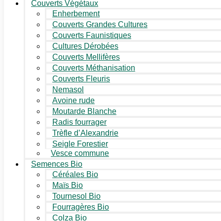
Couverts Végétaux
Enherbement
Couverts Grandes Cultures
Couverts Faunistiques
Cultures Dérobées
Couverts Mellifères
Couverts Méthanisation
Couverts Fleuris
Nemasol
Avoine rude
Moutarde Blanche
Radis fourrager
Trèfle d’Alexandrie
Seigle Forestier
Vesce commune
Semences Bio
Céréales Bio
Maïs Bio
Tournesol Bio
Fourragères Bio
Colza Bio