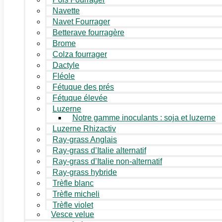
Navette
Navet Fourrager
Betterave fourragère
Brome
Colza fourrager
Dactyle
Fléole
Fétuque des prés
Fétuque élevée
Luzerne
Notre gamme inoculants : soja et luzerne
Luzerne Rhizactiv
Ray-grass Anglais
Ray-grass d’Italie alternatif
Ray-grass d’Italie non-alternatif
Ray-grass hybride
Trèfle blanc
Trèfle micheli
Trèfle violet
Vesce velue