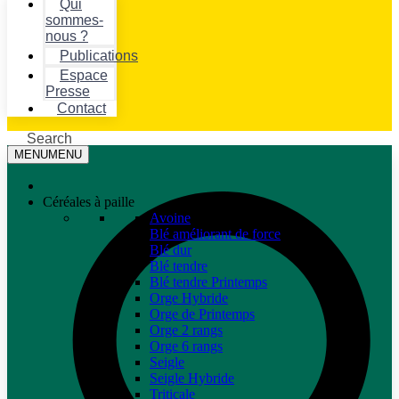
Qui
sommes-
nous ?
Publications
Espace
Presse
Contact
Search
MENU
MENU
Céréales à paille
Avoine
Blé améliorant de force
Blé dur
Blé tendre
Blé tendre Printemps
Orge Hybride
Orge de Printemps
Orge 2 rangs
Orge 6 rangs
Seigle
Seigle Hybride
Triticale