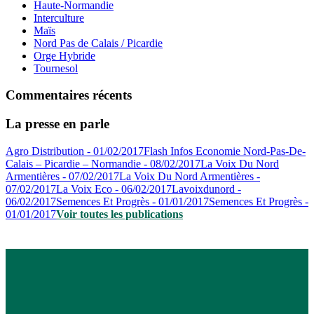
Haute-Normandie
Interculture
Maïs
Nord Pas de Calais / Picardie
Orge Hybride
Tournesol
Commentaires récents
La presse en parle
Agro Distribution - 01/02/2017
Flash Infos Economie Nord-Pas-De-
Calais – Picardie – Normandie - 08/02/2017
La Voix Du Nord
Armentières - 07/02/2017
La Voix Du Nord Armentières -
07/02/2017
La Voix Eco - 06/02/2017
Lavoixdunord -
06/02/2017
Semences Et Progrès - 01/01/2017
Semences Et Progrès -
01/01/2017
Voir toutes les publications