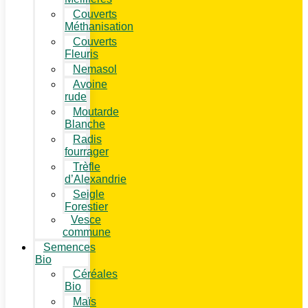
Couverts
Méthanisation
Couverts
Fleuris
Nemasol
Avoine
rude
Moutarde
Blanche
Radis
fourrager
Trèfle
d’Alexandrie
Seigle
Forestier
Vesce
commune
Semences
Bio
Céréales
Bio
Maïs