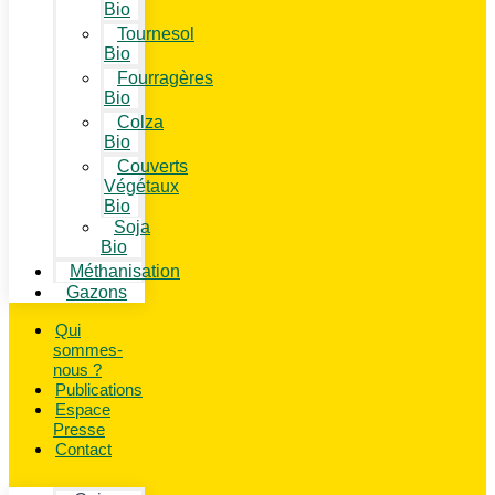
Bio
Tournesol
Bio
Fourragères
Bio
Colza
Bio
Couverts
Végétaux
Bio
Soja
Bio
Méthanisation
Gazons
Qui
sommes-
nous ?
Publications
Espace
Presse
Contact