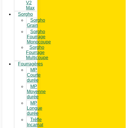
V2
Max
Sorgho
Sorgho
Grain
Sorgho
Fourrage
Monocoupe
Sorgho
Fourrage
Multicoupe
Fourragères
MP
Courte
durée
MP
Moyenne
durée
MP
Longue
durée
Trèfle
Incarnat