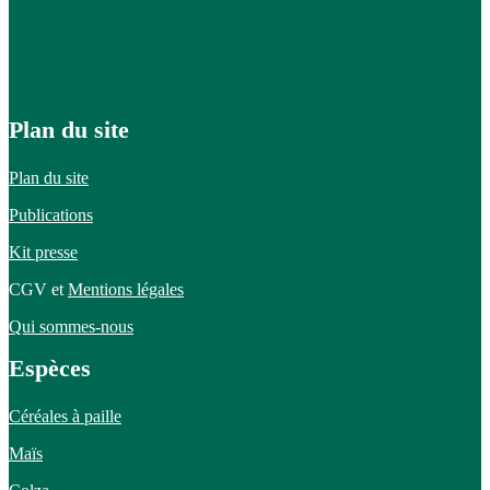
Plan du site
Plan du site
Publications
Kit presse
CGV et
Mentions légales
Qui sommes-nous
Espèces
Céréales à paille
Maïs