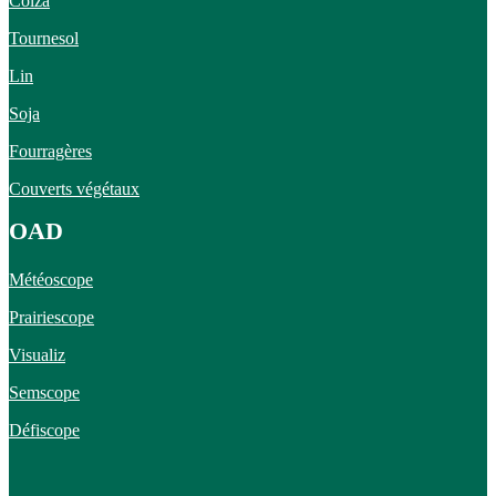
Colza
Tournesol
Lin
Soja
Fourragères
Couverts végétaux
OAD
Météoscope
Prairiescope
Visualiz
Semscope
Défiscope