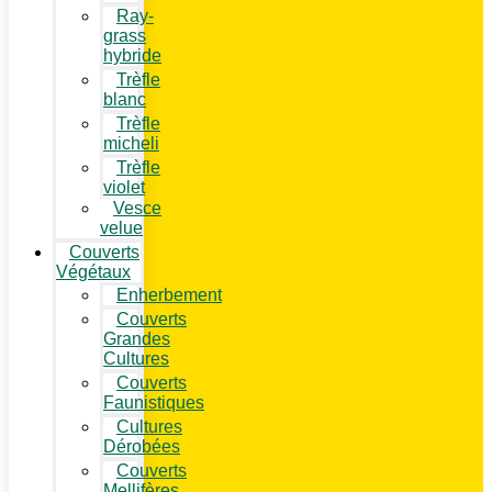
Ray-
grass
hybride
Trèfle
blanc
Trèfle
micheli
Trèfle
violet
Vesce
velue
Couverts
Végétaux
Enherbement
Couverts
Grandes
Cultures
Couverts
Faunistiques
Cultures
Dérobées
Couverts
Mellifères