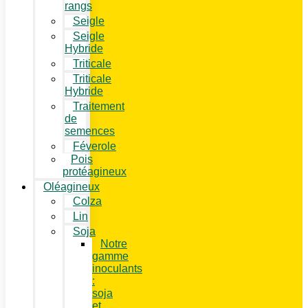
rangs
Seigle
Seigle
Hybride
Triticale
Triticale
Hybride
Traitement
de
semences
Féverole
Pois
protéagineux
Oléagineux
Colza
Lin
Soja
Notre
gamme
inoculants
:
soja
et