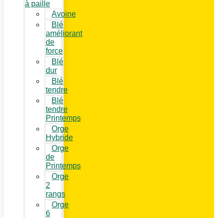
à paille
Avoine
Blé
améliorant
de
force
Blé
dur
Blé
tendre
Blé
tendre
Printemps
Orge
Hybride
Orge
de
Printemps
Orge
2
rangs
Orge
6