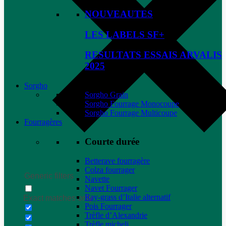
NOUVEAUTES
LES LABELS SF+
RESULTATS ESSAIS ARVALIS
2025
Sorgho
Sorgho Grain
Sorgho Fourrage Monocoupe
Sorgho Fourrage Multicoupe
Fourragères
Courte durée
Betterave fourragère
Colza fourrager
Generic filters
Navette
Navet Fourrager
Ray-grass d’Italie alternatif
Exact matches only
Pois Fourrager
Trèfle d’Alexandrie
Trèfle micheli