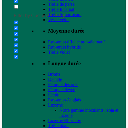
Trèfle de perse
Trèfle Incarnat
Trèfle Squarrosum
Filter by Custom Post Type
Vesce velue
Moyenne durée
Ray-grass d’Italie non-alternatif
Ray-grass hybride
Trèfle violet
Longue durée
Brome
Dactyle
Fétuque des prés
Fétuque élevée
Fléole
Ray-grass Anglais
Luzerne
Notre gamme inoculants : soja et
luzerne
Luzerne Rhizactiv
Trèfle blanc