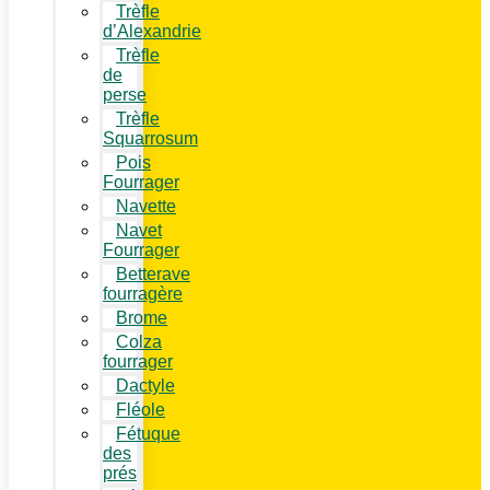
Trèfle
d’Alexandrie
Trèfle
de
perse
Trèfle
Squarrosum
Pois
Fourrager
Navette
Navet
Fourrager
Betterave
fourragère
Brome
Colza
fourrager
Dactyle
Fléole
Fétuque
des
prés