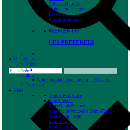
Triticale Hybride
Traitement de semences
Féverole
Pois protéagineux
MEMENTO
LES PREFEREES
Oléagineux
Colza
Lin
Soja
Notre gamme inoculants : soja et luzerne
Tournesol
Maïs
Maïs Très précoce
Maïs Précoce
Maïs Demi-Précoce
Maïs Demi-Précoce à Demi-Tardif
Maïs Demi-Tardif
Maïs Tardif
Maïs V2 Max