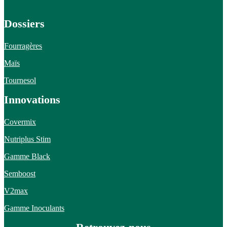
Dossiers
Fourragères
Maïs
Tournesol
Innovations
Covermix
Nutriplus Stim
Gamme Black
Semboost
V2max
Gamme Inoculants