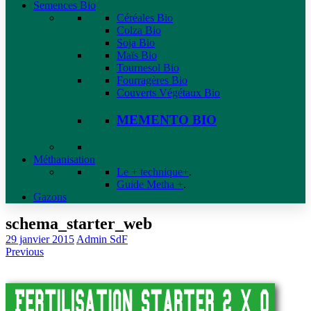
Semences Bio
Céréales Bio
Colza Bio
Soja Bio
Maïs Bio
Tournesol Bio
Fourragères Bio
Couverts Végétaux Bio
MEMENTO BIO
Méthanisation
Le + technique+
.
Guide Metha +
.
Gazons
schema_starter_web
29 janvier 2015
Admin SdF
Previous