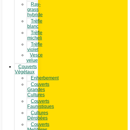
Ray-
grass
hybride
Trèfle
blanc
Trèfle
micheli
Trèfle
violet
Vesce
velue
Couverts
Végétaux
Enherbement
Couverts
Grandes
Cultures
Couverts
Faunistiques
Cultures
Dérobées
Couverts
Mellifères