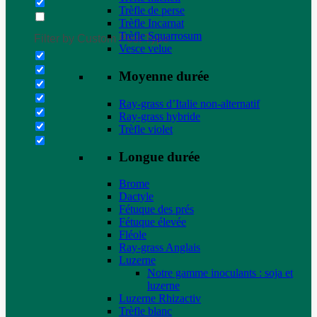
Trèfle de perse
Trèfle Incarnat
Trèfle Squarrosum
Filter by Custom Post Type
Vesce velue
Moyenne durée
Ray-grass d’Italie non-alternatif
Ray-grass hybride
Trèfle violet
Longue durée
Brome
Dactyle
Fétuque des prés
Fétuque élevée
Fléole
Ray-grass Anglais
Luzerne
Notre gamme inoculants : soja et
luzerne
Luzerne Rhizactiv
Trèfle blanc