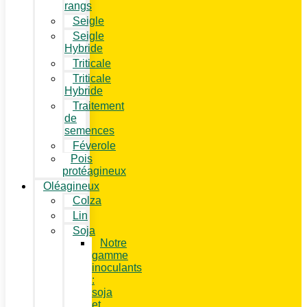
rangs
Seigle
Seigle
Hybride
Triticale
Triticale
Hybride
Traitement
de
semences
Féverole
Pois
protéagineux
Oléagineux
Colza
Lin
Soja
Notre
gamme
inoculants
:
soja
et