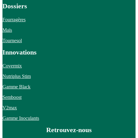
Dossiers
Fourragères
Maïs
Tournesol
Innovations
Covermix
Nutriplus Stim
Gamme Black
Semboost
V2max
Gamme Inoculants
Retrouvez-nous