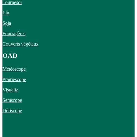
Tournesol
Lin
Soja
Fourragères
Couverts végétaux
OAD
Météoscope
Prairiescope
Visualiz
Semscope
Défiscope