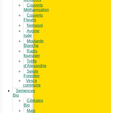
Couverts
Méthanisation
Couverts
Fleuris
Nemasol
Avoine
rude
Moutarde
Blanche
Radis
fourrager
Trèfle
d’Alexandrie
Seigle
Forestier
Vesce
commune
Semences
Bio
Céréales
Bio
Maïs