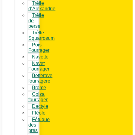
Trèfle
d’Alexandrie
Trèfle
de
perse
Trèfle
Squarrosum
Pois
Fourrager
Navette
Navet
Fourrager
Betterave
fourragère
Brome
Colza
fourrager
Dactyle
Fléole
Fétuque
des
prés