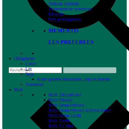
Triticale Hybride
Traitement de semences
Féverole
Pois protéagineux
MEMENTO
LES PREFEREES
Oléagineux
Colza
Lin
Soja
Notre gamme inoculants : soja et luzerne
Tournesol
Maïs
Maïs Très précoce
Maïs Précoce
Maïs Demi-Précoce
Maïs Demi-Précoce à Demi-Tardif
Maïs Demi-Tardif
Maïs Tardif
Maïs V2 Max