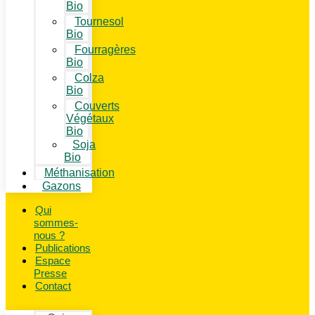
Bio
Tournesol
Bio
Fourragères
Bio
Colza
Bio
Couverts
Végétaux
Bio
Soja
Bio
Méthanisation
Gazons
Qui
sommes-
nous ?
Publications
Espace
Presse
Contact