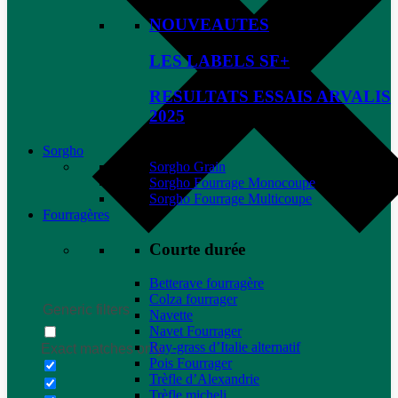
NOUVEAUTES
LES LABELS SF+
RESULTATS ESSAIS ARVALIS
2025
Sorgho
Sorgho Grain
Sorgho Fourrage Monocoupe
Sorgho Fourrage Multicoupe
Fourragères
Courte durée
Betterave fourragère
Colza fourrager
Generic filters
Navette
Navet Fourrager
Ray-grass d’Italie alternatif
Exact matches only
Pois Fourrager
Trèfle d’Alexandrie
Trèfle micheli