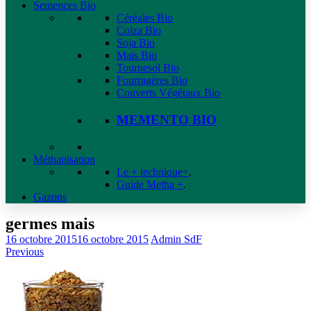
Semences Bio
Céréales Bio
Colza Bio
Soja Bio
Maïs Bio
Tournesol Bio
Fourragères Bio
Couverts Végétaux Bio
MEMENTO BIO
Méthanisation
Le + technique+
.
Guide Metha +
.
Gazons
germes mais
16 octobre 2015
16 octobre 2015
Admin SdF
Previous