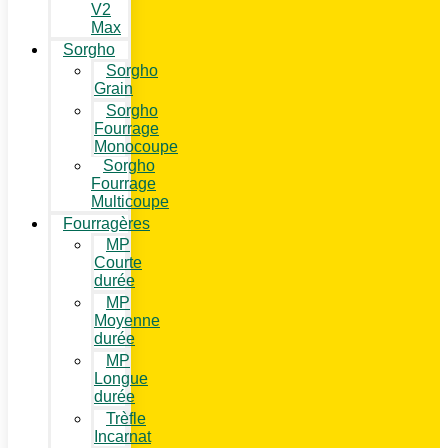
V2
Max
Sorgho
Sorgho
Grain
Sorgho
Fourrage
Monocoupe
Sorgho
Fourrage
Multicoupe
Fourragères
MP
Courte
durée
MP
Moyenne
durée
MP
Longue
durée
Trèfle
Incarnat