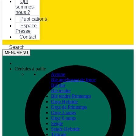
Qui
sommes-
nous ?
Publications
Espace
Presse
Contact
Search
MENU
MENU
Céréales à paille
Avoine
Blé améliorant de force
Blé dur
Blé tendre
Blé tendre Printemps
Orge Hybride
Orge de Printemps
Orge 2 rangs
Orge 6 rangs
Seigle
Seigle Hybride
Triticale