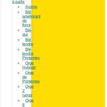
à paille
Avoine
Blé
améliorant
de
force
Blé
dur
Blé
tendre
Blé
tendre
Printemps
Orge
Hybride
Orge
de
Printemps
Orge
2
rangs
Orge
6