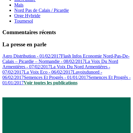
Maïs
Nord Pas de Calais / Picardie
Orge Hybride
Tournesol
Commentaires récents
La presse en parle
Agro Distribution - 01/02/2017
Flash Infos Economie Nord-Pas-De-
Calais – Picardie – Normandie - 08/02/2017
La Voix Du Nord
Armentières - 07/02/2017
La Voix Du Nord Armentières -
07/02/2017
La Voix Eco - 06/02/2017
Lavoixdunord -
06/02/2017
Semences Et Progrès - 01/01/2017
Semences Et Progrès -
01/01/2017
Voir toutes les publications