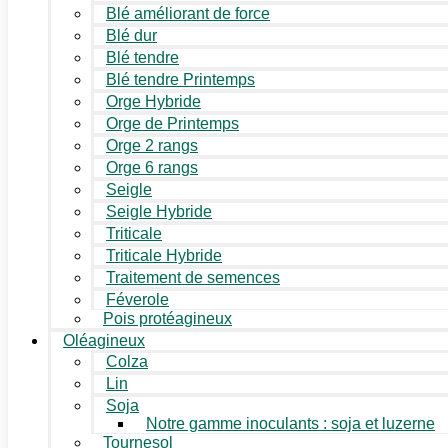
Blé améliorant de force
Blé dur
Blé tendre
Blé tendre Printemps
Orge Hybride
Orge de Printemps
Orge 2 rangs
Orge 6 rangs
Seigle
Seigle Hybride
Triticale
Triticale Hybride
Traitement de semences
Féverole
Pois protéagineux
Oléagineux
Colza
Lin
Soja
Notre gamme inoculants : soja et luzerne
Tournesol