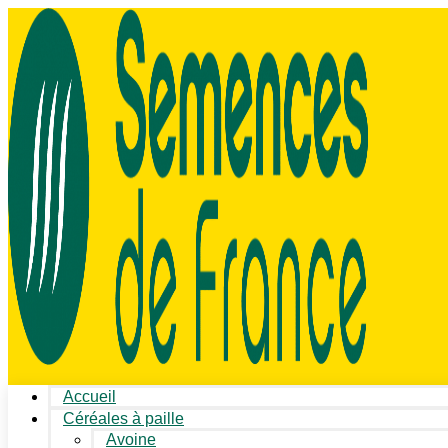
Accueil
Céréales à paille
Avoine