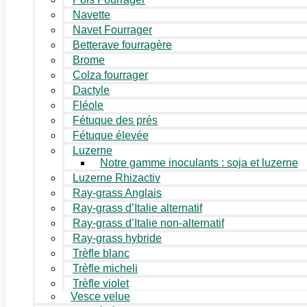
Navette
Navet Fourrager
Betterave fourragère
Brome
Colza fourrager
Dactyle
Fléole
Fétuque des prés
Fétuque élevée
Luzerne
Notre gamme inoculants : soja et luzerne
Luzerne Rhizactiv
Ray-grass Anglais
Ray-grass d’Italie alternatif
Ray-grass d’Italie non-alternatif
Ray-grass hybride
Trèfle blanc
Trèfle micheli
Trèfle violet
Vesce velue