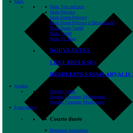
Maïs
Maïs Très précoce
Maïs Précoce
Maïs Demi-Précoce
Maïs Demi-Précoce à Demi-Tardif
Maïs Demi-Tardif
Maïs Tardif
Maïs V2 Max
NOUVEAUTES
LES LABELS SF+
RESULTATS ESSAIS ARVALIS 
Sorgho
Sorgho Grain
Sorgho Fourrage Monocoupe
Sorgho Fourrage Multicoupe
Fourragères
Courte durée
Betterave fourragère