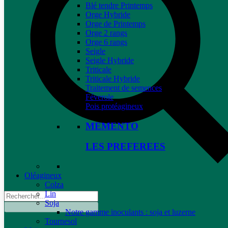
Blé tendre Printemps
Orge Hybride
Orge de Printemps
Orge 2 rangs
Orge 6 rangs
Seigle
Seigle Hybride
Triticale
Triticale Hybride
Traitement de semences
Féverole
Pois protéagineux
MEMENTO
LES PREFEREES
Oléagineux
Colza
Lin
Soja
Notre gamme inoculants : soja et luzerne
Tournesol