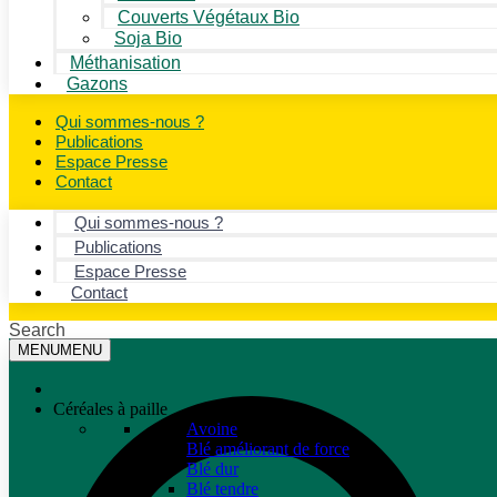
Couverts Végétaux Bio
Soja Bio
Méthanisation
Gazons
Qui sommes-nous ?
Publications
Espace Presse
Contact
Qui sommes-nous ?
Publications
Espace Presse
Contact
Search
MENU
MENU
Céréales à paille
Avoine
Blé améliorant de force
Blé dur
Blé tendre