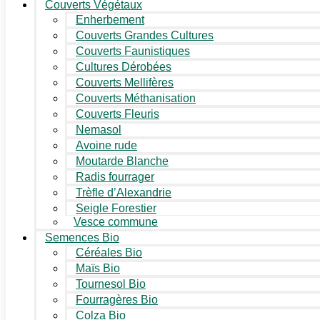
Couverts Végétaux
Enherbement
Couverts Grandes Cultures
Couverts Faunistiques
Cultures Dérobées
Couverts Mellifères
Couverts Méthanisation
Couverts Fleuris
Nemasol
Avoine rude
Moutarde Blanche
Radis fourrager
Trèfle d’Alexandrie
Seigle Forestier
Vesce commune
Semences Bio
Céréales Bio
Maïs Bio
Tournesol Bio
Fourragères Bio
Colza Bio