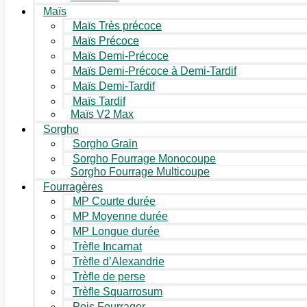
Maïs
Maïs Très précoce
Maïs Précoce
Maïs Demi-Précoce
Maïs Demi-Précoce à Demi-Tardif
Maïs Demi-Tardif
Maïs Tardif
Maïs V2 Max
Sorgho
Sorgho Grain
Sorgho Fourrage Monocoupe
Sorgho Fourrage Multicoupe
Fourragères
MP Courte durée
MP Moyenne durée
MP Longue durée
Trèfle Incarnat
Trèfle d’Alexandrie
Trèfle de perse
Trèfle Squarrosum
Pois Fourrager