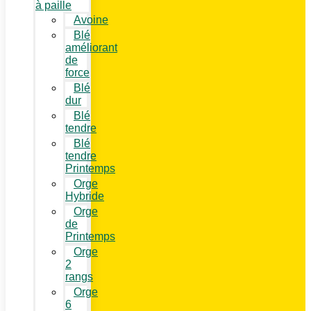
à paille
Avoine
Blé
améliorant
de
force
Blé
dur
Blé
tendre
Blé
tendre
Printemps
Orge
Hybride
Orge
de
Printemps
Orge
2
rangs
Orge
6