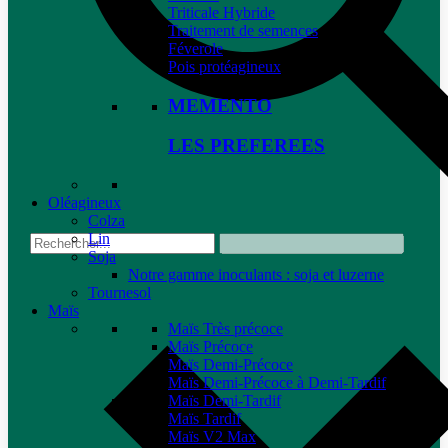
Triticale Hybride
Traitement de semences
Féverole
Pois protéagineux
MEMENTO
LES PREFEREES
Oléagineux
Colza
Lin
Soja
Notre gamme inoculants : soja et luzerne
Tournesol
Maïs
Maïs Très précoce
Maïs Précoce
Maïs Demi-Précoce
Maïs Demi-Précoce à Demi-Tardif
Maïs Demi-Tardif
Maïs Tardif
Maïs V2 Max