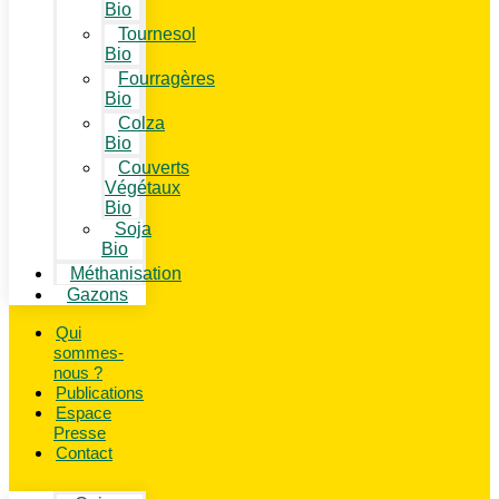
Bio
Tournesol
Bio
Fourragères
Bio
Colza
Bio
Couverts
Végétaux
Bio
Soja
Bio
Méthanisation
Gazons
Qui
sommes-
nous ?
Publications
Espace
Presse
Contact