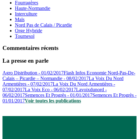
Fourragères
Haute-Normandie
Interculture
Maïs
Nord Pas de Calais / Picardie
Orge Hybride
Tournesol
Commentaires récents
La presse en parle
Agro Distribution - 01/02/2017
Flash Infos Economie Nord-Pas-De-
Calais – Picardie – Normandie - 08/02/2017
La Voix Du Nord
Armentières - 07/02/2017
La Voix Du Nord Armentières -
07/02/2017
La Voix Eco - 06/02/2017
Lavoixdunord -
06/02/2017
Semences Et Progrès - 01/01/2017
Semences Et Progrès -
01/01/2017
Voir toutes les publications