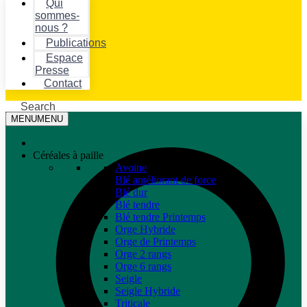
Qui
sommes-
nous ?
Publications
Espace
Presse
Contact
Search
MENU
MENU
Céréales à paille
Avoine
Blé améliorant de force
Blé dur
Blé tendre
Blé tendre Printemps
Orge Hybride
Orge de Printemps
Orge 2 rangs
Orge 6 rangs
Seigle
Seigle Hybride
Triticale