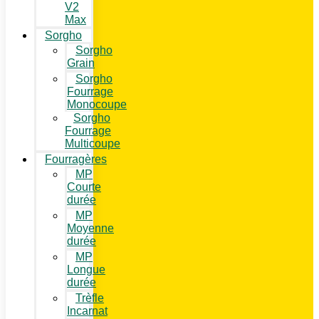
V2
Max
Sorgho
Sorgho
Grain
Sorgho
Fourrage
Monocoupe
Sorgho
Fourrage
Multicoupe
Fourragères
MP
Courte
durée
MP
Moyenne
durée
MP
Longue
durée
Trèfle
Incarnat