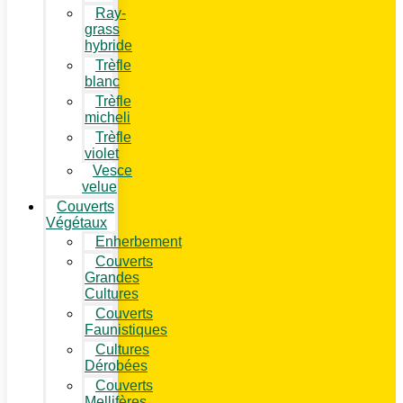
Ray-
grass
hybride
Trèfle
blanc
Trèfle
micheli
Trèfle
violet
Vesce
velue
Couverts
Végétaux
Enherbement
Couverts
Grandes
Cultures
Couverts
Faunistiques
Cultures
Dérobées
Couverts
Mellifères