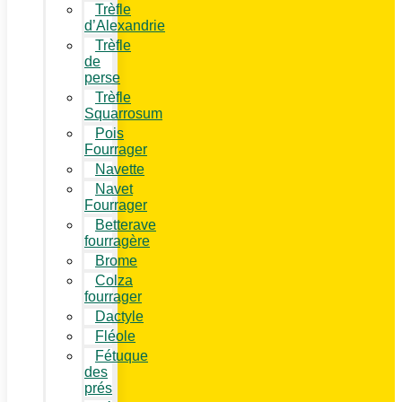
Trèfle
d’Alexandrie
Trèfle
de
perse
Trèfle
Squarrosum
Pois
Fourrager
Navette
Navet
Fourrager
Betterave
fourragère
Brome
Colza
fourrager
Dactyle
Fléole
Fétuque
des
prés