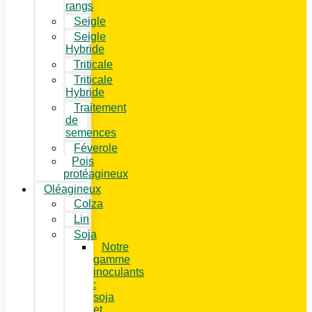
rangs
Seigle
Seigle
Hybride
Triticale
Triticale
Hybride
Traitement
de
semences
Féverole
Pois
protéagineux
Oléagineux
Colza
Lin
Soja
Notre
gamme
inoculants
:
soja
et