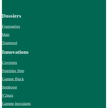
Dossiers
Fourragères
Maïs
Tournesol
Innovations
Covermix
Nutriplus Stim
Gamme Black
Semboost
V2max
Gamme Inoculants