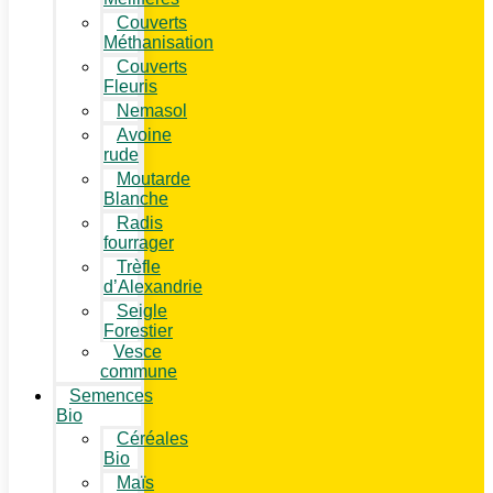
Couverts
Méthanisation
Couverts
Fleuris
Nemasol
Avoine
rude
Moutarde
Blanche
Radis
fourrager
Trèfle
d’Alexandrie
Seigle
Forestier
Vesce
commune
Semences
Bio
Céréales
Bio
Maïs