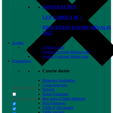
NOUVEAUTES
LES LABELS SF+
RESULTATS ESSAIS ARVALIS
2025
Sorgho
Sorgho Grain
Sorgho Fourrage Monocoupe
Sorgho Fourrage Multicoupe
Fourragères
Courte durée
Betterave fourragère
Colza fourrager
Generic filters
Navette
Navet Fourrager
Ray-grass d’Italie alternatif
Exact matches only
Pois Fourrager
Trèfle d’Alexandrie
Trèfle micheli