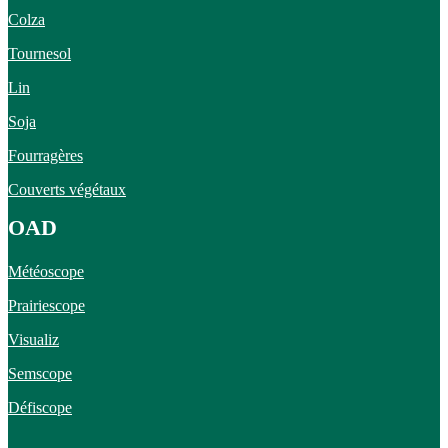
Colza
Tournesol
Lin
Soja
Fourragères
Couverts végétaux
OAD
Météoscope
Prairiescope
Visualiz
Semscope
Défiscope