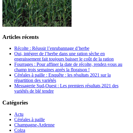
Articles récents
Récolte : Réussir l’enrubannage d’herbe
Oui, intégrer de l’herbe dans une ration sèche en
engraissement fait toujours baisser le coût de la ration
Fourrages : Pour affiner la date de récolte, rendez-vous au
champ trois semaines après la floraison !
Céréales à paille : Enquête : les résultats 2021 sur la
répartition des variétés
Messagerie Sud-Ouest : Les premiers résultats 2021 des
variétés de blé tendre
Catégories
Actu
Céréales à paille
Champagne-Ardenne
Colza