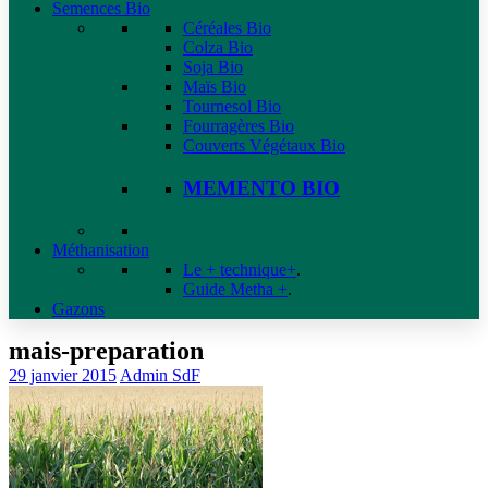
Semences Bio
Céréales Bio
Colza Bio
Soja Bio
Maïs Bio
Tournesol Bio
Fourragères Bio
Couverts Végétaux Bio
MEMENTO BIO
Méthanisation
Le + technique+
.
Guide Metha +
.
Gazons
mais-preparation
29 janvier 2015
Admin SdF