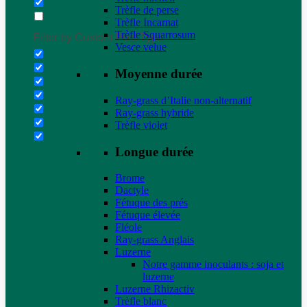
Trèfle de perse
Trèfle Incarnat
Trèfle Squarrosum
Filter by Custom Post Type
Vesce velue
Moyenne durée
Ray-grass d’Italie non-alternatif
Ray-grass hybride
Trèfle violet
Longue durée
Brome
Dactyle
Fétuque des prés
Fétuque élevée
Fléole
Ray-grass Anglais
Luzerne
Notre gamme inoculants : soja et
luzerne
Luzerne Rhizactiv
Trèfle blanc