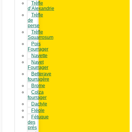
Trèfle
d’Alexandrie
Trèfle
de
perse
Trèfle
Squarrosum
Pois
Fourrager
Navette
Navet
Fourrager
Betterave
fourragère
Brome
Colza
fourrager
Dactyle
Fléole
Fétuque
des
prés