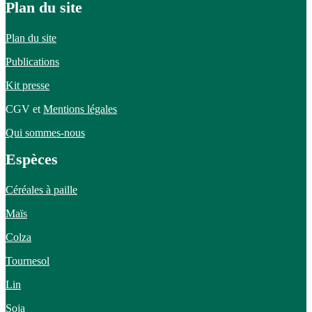
Plan du site
Plan du site
Publications
Kit presse
CGV et
Mentions légales
Qui sommes-nous
Espèces
Céréales à paille
Maïs
Colza
Tournesol
Lin
Soja