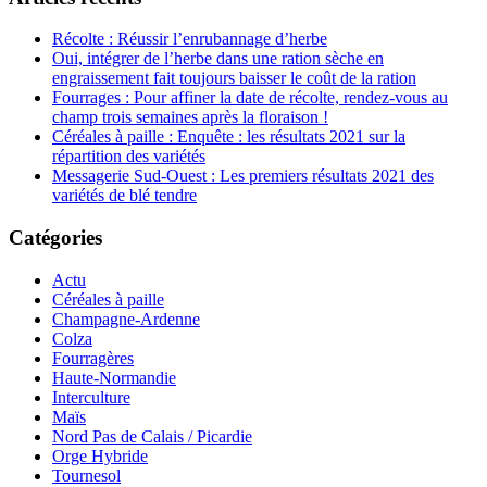
Récolte : Réussir l’enrubannage d’herbe
Oui, intégrer de l’herbe dans une ration sèche en
engraissement fait toujours baisser le coût de la ration
Fourrages : Pour affiner la date de récolte, rendez-vous au
champ trois semaines après la floraison !
Céréales à paille : Enquête : les résultats 2021 sur la
répartition des variétés
Messagerie Sud-Ouest : Les premiers résultats 2021 des
variétés de blé tendre
Catégories
Actu
Céréales à paille
Champagne-Ardenne
Colza
Fourragères
Haute-Normandie
Interculture
Maïs
Nord Pas de Calais / Picardie
Orge Hybride
Tournesol