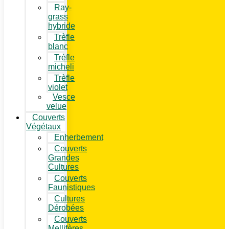
Ray-
grass
hybride
Trèfle
blanc
Trèfle
micheli
Trèfle
violet
Vesce
velue
Couverts
Végétaux
Enherbement
Couverts
Grandes
Cultures
Couverts
Faunistiques
Cultures
Dérobées
Couverts
Mellifères