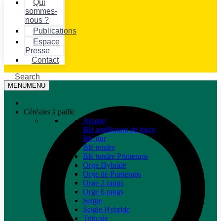
Qui
sommes-
nous ?
Publications
Espace
Presse
Contact
Search
MENU
MENU
Céréales à paille
Avoine
Blé améliorant de force
Blé dur
Blé tendre
Blé tendre Printemps
Orge Hybride
Orge de Printemps
Orge 2 rangs
Orge 6 rangs
Seigle
Seigle Hybride
Triticale