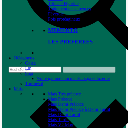
Triticale Hybride
Traitement de semences
Féverole
Pois protéagineux
MEMENTO
LES PREFEREES
Oléagineux
Colza
Lin
Soja
Notre gamme inoculants : soja et luzerne
Tournesol
Maïs
Maïs Très précoce
Maïs Précoce
Maïs Demi-Précoce
Maïs Demi-Précoce à Demi-Tardif
Maïs Demi-Tardif
Maïs Tardif
Maïs V2 Max