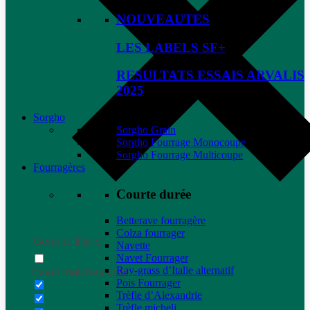
NOUVEAUTES
LES LABELS SF+
RESULTATS ESSAIS ARVALIS
2025
Sorgho
Sorgho Grain
Sorgho Fourrage Monocoupe
Sorgho Fourrage Multicoupe
Fourragères
Courte durée
Betterave fourragère
Colza fourrager
Generic filters
Navette
Navet Fourrager
Ray-grass d’Italie alternatif
Exact matches only
Pois Fourrager
Trèfle d’Alexandrie
Trèfle micheli