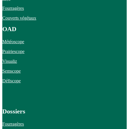
Fourragères
Couverts végétaux
OAD
Météoscope
Prairiescope
Visualiz
Semscope
Défiscope
Dossiers
Fourragères