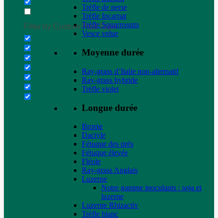
Trèfle de perse
Trèfle Incarnat
Trèfle Squarrosum
Filter by Custom Post Type
Vesce velue
Moyenne durée
Ray-grass d’Italie non-alternatif
Ray-grass hybride
Trèfle violet
Longue durée
Brome
Dactyle
Fétuque des prés
Fétuque élevée
Fléole
Ray-grass Anglais
Luzerne
Notre gamme inoculants : soja et
luzerne
Luzerne Rhizactiv
Trèfle blanc