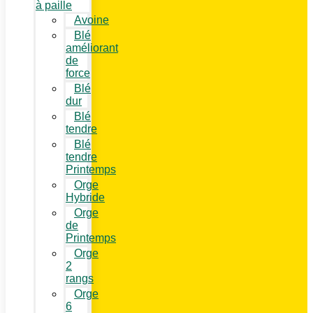
à paille
Avoine
Blé
améliorant
de
force
Blé
dur
Blé
tendre
Blé
tendre
Printemps
Orge
Hybride
Orge
de
Printemps
Orge
2
rangs
Orge
6