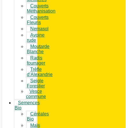
Couverts
Méthanisation
Couverts
Fleuris
Nemasol
Avoine
rude
Moutarde
Blanche
Radis
fourrager
Trèfle
d’Alexandrie
Seigle
Forestier
Vesce
commune
Semences
Bio
Céréales
Bio
Maïs