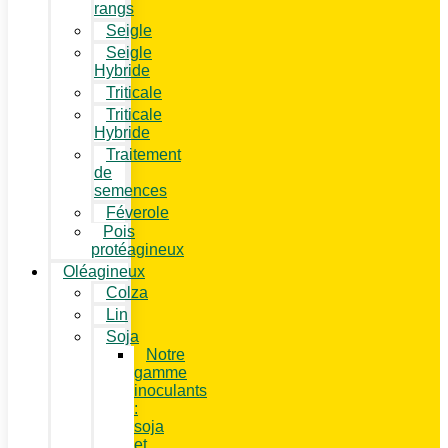
rangs
Seigle
Seigle
Hybride
Triticale
Triticale
Hybride
Traitement
de
semences
Féverole
Pois
protéagineux
Oléagineux
Colza
Lin
Soja
Notre
gamme
inoculants
:
soja
et