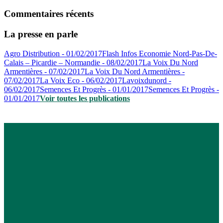
Commentaires récents
La presse en parle
Agro Distribution - 01/02/2017
Flash Infos Economie Nord-Pas-De-
Calais – Picardie – Normandie - 08/02/2017
La Voix Du Nord
Armentières - 07/02/2017
La Voix Du Nord Armentières -
07/02/2017
La Voix Eco - 06/02/2017
Lavoixdunord -
06/02/2017
Semences Et Progrès - 01/01/2017
Semences Et Progrès -
01/01/2017
Voir toutes les publications