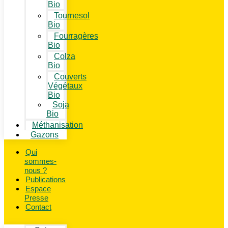
Bio
Tournesol
Bio
Fourragères
Bio
Colza
Bio
Couverts
Végétaux
Bio
Soja
Bio
Méthanisation
Gazons
Qui
sommes-
nous ?
Publications
Espace
Presse
Contact