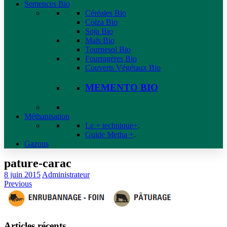
Semences Bio
Céréales Bio
Colza Bio
Soja Bio
Maïs Bio
Tournesol Bio
Fourragères Bio
Couverts Végétaux Bio
MEMENTO BIO
Méthanisation
Le + technique+
.
Guide Metha +
.
Gazons
pature-carac
8 juin 2015
Administrateur
Previous
Articles récents