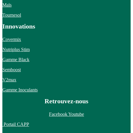
Maïs
Tournesol
Innovations
Covermix
Nutriplus Stim
Gamme Black
Semboost
V2max
Gamme Inoculants
Retrouvez-nous
Facebook
Youtube
Portail CAPP