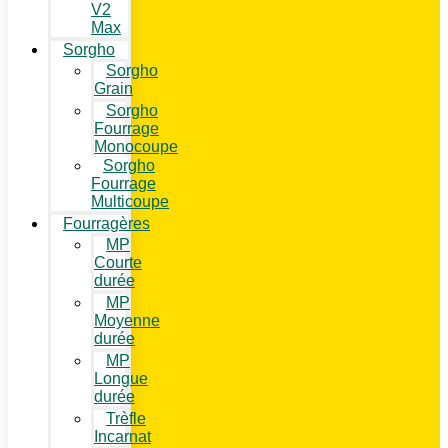
V2
Max
Sorgho
Sorgho
Grain
Sorgho
Fourrage
Monocoupe
Sorgho
Fourrage
Multicoupe
Fourragères
MP
Courte
durée
MP
Moyenne
durée
MP
Longue
durée
Trèfle
Incarnat