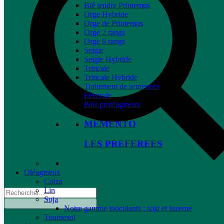
Blé tendre Printemps
Orge Hybride
Orge de Printemps
Orge 2 rangs
Orge 6 rangs
Seigle
Seigle Hybride
Triticale
Triticale Hybride
Traitement de semences
Féverole
Pois protéagineux
MEMENTO
LES PREFEREES
Oléagineux
Colza
Lin
Soja
Notre gamme inoculants : soja et luzerne
Tournesol