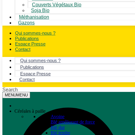
Couverts Végétaux Bio
Soja Bio
Méthanisation
Gazons
Qui sommes-nous ?
Publications
Espace Presse
Contact
Qui sommes-nous ?
Publications
Espace Presse
Contact
Search
MENU
MENU
Céréales à paille
Avoine
Blé améliorant de force
Blé dur
Blé tendre