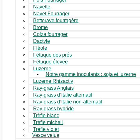
Navette
Navet Fourrager
Betterave fourragère
Brome
Colza fourrager
Dactyle
Fléole
Fétuque des prés
Fétuque élevée
Luzerne
Notre gamme inoculants : soja et luzerne
Luzerne Rhizactiv
Ray-grass Anglais
Ray-grass d’Italie alternatif
Ray-grass d’Italie non-alternatif
Ray-grass hybride
Trèfle blanc
Trèfle micheli
Trèfle violet
Vesce velue