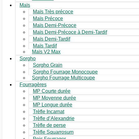
Maïs
Maïs Très précoce
Maïs Précoce
Maïs Demi-Précoce
Maïs Demi-Précoce à Demi-Tardif
Maïs Demi-Tardif
Maïs Tardif
Maïs V2 Max
Sorgho
Sorgho Grain
Sorgho Fourrage Monocoupe
Sorgho Fourrage Multicoupe
Fourragères
MP Courte durée
MP Moyenne durée
MP Longue durée
Trèfle Incarnat
Trèfle d’Alexandrie
Trèfle de perse
Trèfle Squarrosum
Pois Fourrager