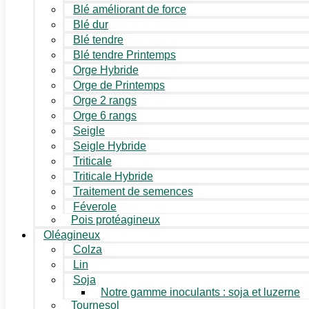
Blé améliorant de force
Blé dur
Blé tendre
Blé tendre Printemps
Orge Hybride
Orge de Printemps
Orge 2 rangs
Orge 6 rangs
Seigle
Seigle Hybride
Triticale
Triticale Hybride
Traitement de semences
Féverole
Pois protéagineux
Oléagineux
Colza
Lin
Soja
Notre gamme inoculants : soja et luzerne
Tournesol