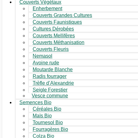
Couverts Végétaux
Enherbement
Couverts Grandes Cultures
Couverts Faunistiques
Cultures Dérobées
Couverts Mellifères
Couverts Méthanisation
Couverts Fleuris
Nemasol
Avoine rude
Moutarde Blanche
Radis fourrager
Trèfle d’Alexandrie
Seigle Forestier
Vesce commune
Semences Bio
Céréales Bio
Maïs Bio
Tournesol Bio
Fourragères Bio
Colza Bio