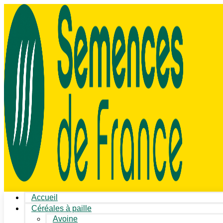
Accueil
Céréales à paille
Avoine