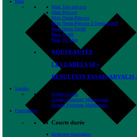
Maïs
Maïs Très précoce
Maïs Précoce
Maïs Demi-Précoce
Maïs Demi-Précoce à Demi-Tardif
Maïs Demi-Tardif
Maïs Tardif
Maïs V2 Max
NOUVEAUTES
LES LABELS SF+
RESULTATS ESSAIS ARVALIS 
Sorgho
Sorgho Grain
Sorgho Fourrage Monocoupe
Sorgho Fourrage Multicoupe
Fourragères
Courte durée
Betterave fourragère