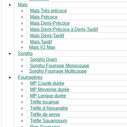
Maïs
Maïs Très précoce
Maïs Précoce
Maïs Demi-Précoce
Maïs Demi-Précoce à Demi-Tardif
Maïs Demi-Tardif
Maïs Tardif
Maïs V2 Max
Sorgho
Sorgho Grain
Sorgho Fourrage Monocoupe
Sorgho Fourrage Multicoupe
Fourragères
MP Courte durée
MP Moyenne durée
MP Longue durée
Trèfle Incarnat
Trèfle d’Alexandrie
Trèfle de perse
Trèfle Squarrosum
Pois Fourrager