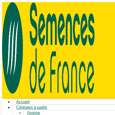
Accueil
Céréales à paille
Avoine