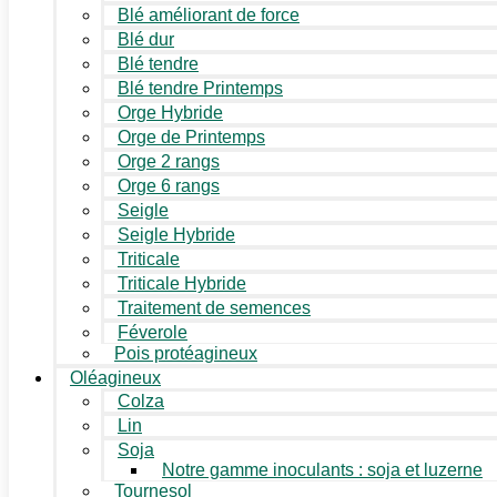
Blé améliorant de force
Blé dur
Blé tendre
Blé tendre Printemps
Orge Hybride
Orge de Printemps
Orge 2 rangs
Orge 6 rangs
Seigle
Seigle Hybride
Triticale
Triticale Hybride
Traitement de semences
Féverole
Pois protéagineux
Oléagineux
Colza
Lin
Soja
Notre gamme inoculants : soja et luzerne
Tournesol