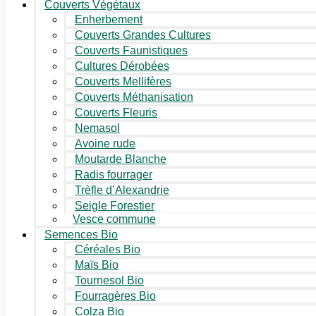
Couverts Végétaux
Enherbement
Couverts Grandes Cultures
Couverts Faunistiques
Cultures Dérobées
Couverts Mellifères
Couverts Méthanisation
Couverts Fleuris
Nemasol
Avoine rude
Moutarde Blanche
Radis fourrager
Trèfle d’Alexandrie
Seigle Forestier
Vesce commune
Semences Bio
Céréales Bio
Maïs Bio
Tournesol Bio
Fourragères Bio
Colza Bio