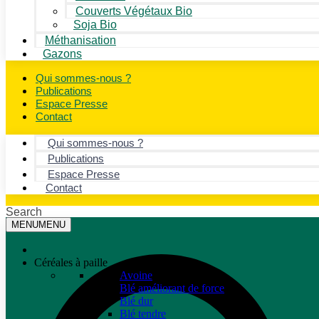
Couverts Végétaux Bio
Soja Bio
Méthanisation
Gazons
Qui sommes-nous ?
Publications
Espace Presse
Contact
Qui sommes-nous ?
Publications
Espace Presse
Contact
Search
MENU
MENU
Céréales à paille
Avoine
Blé améliorant de force
Blé dur
Blé tendre