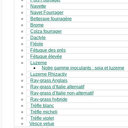
Navette
Navet Fourrager
Betterave fourragère
Brome
Colza fourrager
Dactyle
Fléole
Fétuque des prés
Fétuque élevée
Luzerne
Notre gamme inoculants : soja et luzerne
Luzerne Rhizactiv
Ray-grass Anglais
Ray-grass d’Italie alternatif
Ray-grass d’Italie non-alternatif
Ray-grass hybride
Trèfle blanc
Trèfle micheli
Trèfle violet
Vesce velue