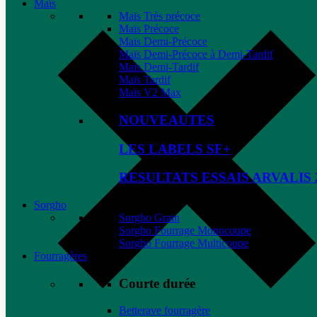
Maïs
Maïs Très précoce
Maïs Précoce
Maïs Demi-Précoce
Maïs Demi-Précoce à Demi-Tardif
Maïs Demi-Tardif
Maïs Tardif
Maïs V2 Max
NOUVEAUTES
LES LABELS SF+
RESULTATS ESSAIS ARVALIS 
Sorgho
Sorgho Grain
Sorgho Fourrage Monocoupe
Sorgho Fourrage Multicoupe
Fourragères
Courte durée
Betterave fourragère