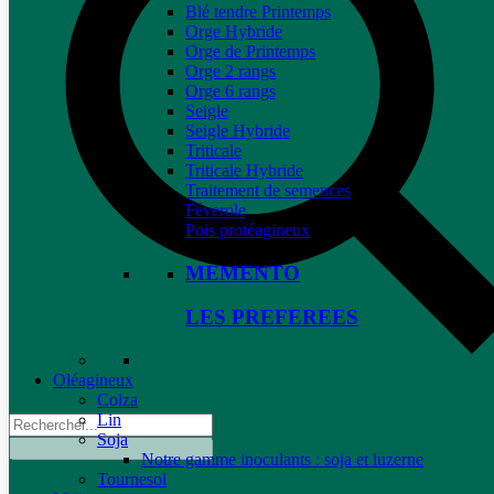
Blé tendre Printemps
Orge Hybride
Orge de Printemps
Orge 2 rangs
Orge 6 rangs
Seigle
Seigle Hybride
Triticale
Triticale Hybride
Traitement de semences
Féverole
Pois protéagineux
MEMENTO
LES PREFEREES
Oléagineux
Colza
Lin
Soja
Notre gamme inoculants : soja et luzerne
Tournesol