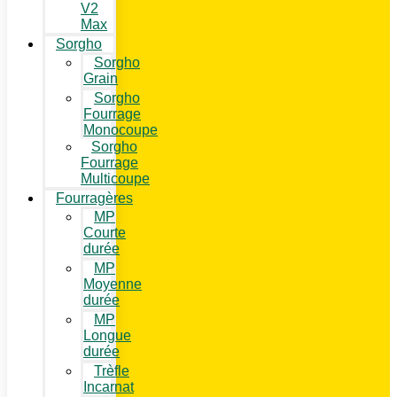
V2
Max
Sorgho
Sorgho
Grain
Sorgho
Fourrage
Monocoupe
Sorgho
Fourrage
Multicoupe
Fourragères
MP
Courte
durée
MP
Moyenne
durée
MP
Longue
durée
Trèfle
Incarnat