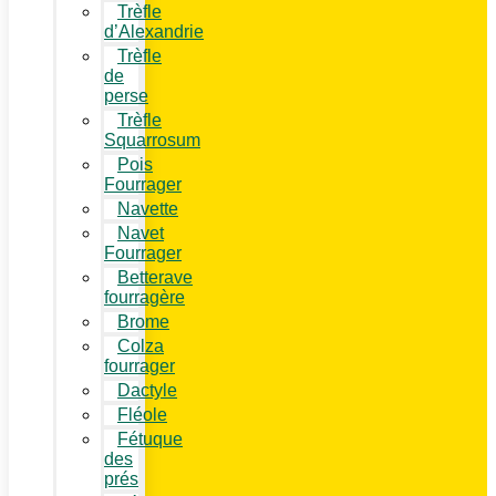
Trèfle
d’Alexandrie
Trèfle
de
perse
Trèfle
Squarrosum
Pois
Fourrager
Navette
Navet
Fourrager
Betterave
fourragère
Brome
Colza
fourrager
Dactyle
Fléole
Fétuque
des
prés