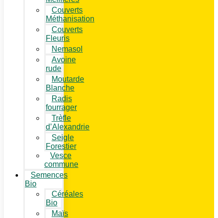
Couverts
Méthanisation
Couverts
Fleuris
Nemasol
Avoine
rude
Moutarde
Blanche
Radis
fourrager
Trèfle
d’Alexandrie
Seigle
Forestier
Vesce
commune
Semences
Bio
Céréales
Bio
Maïs