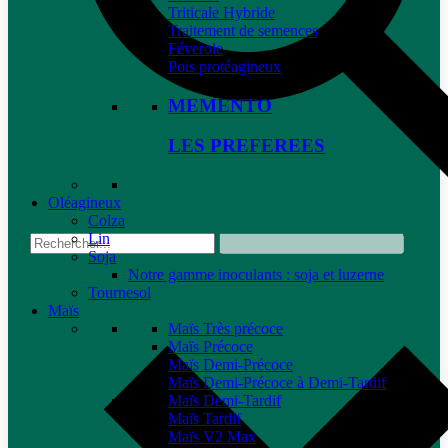
Triticale Hybride
Traitement de semences
Féverole
Pois protéagineux
MEMENTO
LES PREFEREES
Oléagineux
Colza
Lin
Soja
Notre gamme inoculants : soja et luzerne
Tournesol
Maïs
Maïs Très précoce
Maïs Précoce
Maïs Demi-Précoce
Maïs Demi-Précoce à Demi-Tardif
Maïs Demi-Tardif
Maïs Tardif
Maïs V2 Max