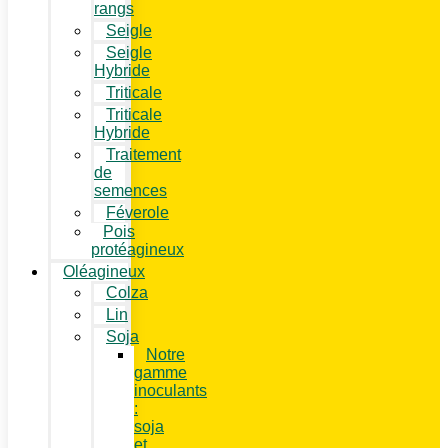
rangs
Seigle
Seigle
Hybride
Triticale
Triticale
Hybride
Traitement
de
semences
Féverole
Pois
protéagineux
Oléagineux
Colza
Lin
Soja
Notre
gamme
inoculants
:
soja
et