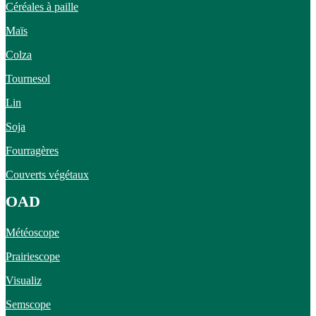
Céréales à paille
Maïs
Colza
Tournesol
Lin
Soja
Fourragères
Couverts végétaux
OAD
Météoscope
Prairiescope
Visualiz
Semscope