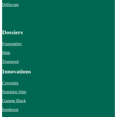
Défiscope
Dossiers
Fourragères
Maïs
Tournesol
Innovations
Covermix
Nutriplus Stim
Gamme Black
Semboost