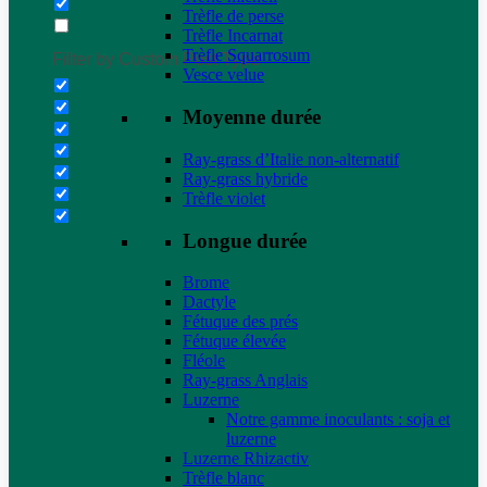
Trèfle de perse
Trèfle Incarnat
Trèfle Squarrosum
Filter by Custom Post Type
Vesce velue
Moyenne durée
Ray-grass d’Italie non-alternatif
Ray-grass hybride
Trèfle violet
Longue durée
Brome
Dactyle
Fétuque des prés
Fétuque élevée
Fléole
Ray-grass Anglais
Luzerne
Notre gamme inoculants : soja et
luzerne
Luzerne Rhizactiv
Trèfle blanc