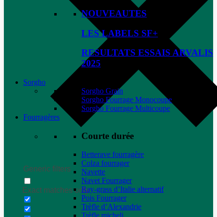
NOUVEAUTES
LES LABELS SF+
RESULTATS ESSAIS ARVALIS
2025
Sorgho
Sorgho Grain
Sorgho Fourrage Monocoupe
Sorgho Fourrage Multicoupe
Fourragères
Courte durée
Betterave fourragère
Colza fourrager
Generic filters
Navette
Navet Fourrager
Ray-grass d’Italie alternatif
Exact matches only
Pois Fourrager
Trèfle d’Alexandrie
Trèfle micheli