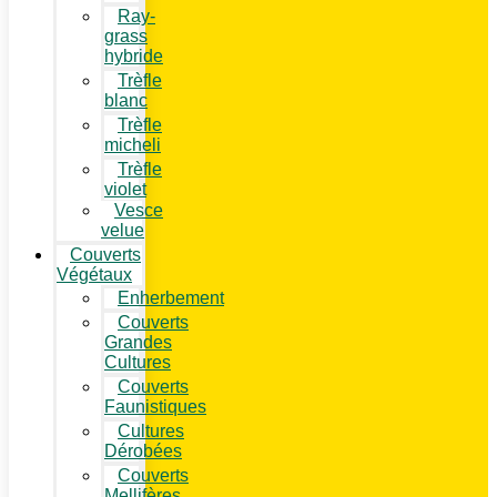
Ray-
grass
hybride
Trèfle
blanc
Trèfle
micheli
Trèfle
violet
Vesce
velue
Couverts
Végétaux
Enherbement
Couverts
Grandes
Cultures
Couverts
Faunistiques
Cultures
Dérobées
Couverts
Mellifères