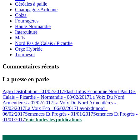
Céréales à paille
Champagne-Ardenne
Colza
Fourragères
Haute-Normandie
Interculture
Maïs
Nord Pas de Calais / Picardie
Orge Hybride
Tournesol
Commentaires récents
La presse en parle
Agro Distribution - 01/02/2017
Flash Infos Economie Nord-Pas-De-
Calais – Picardie – Normandie - 08/02/2017
La Voix Du Nord
Armentières - 07/02/2017
La Voix Du Nord Armentières -
07/02/2017
La Voix Eco - 06/02/2017
Lavoixdunord -
06/02/2017
Semences Et Progrès - 01/01/2017
Semences Et Progrès -
01/01/2017
Voir toutes les publications