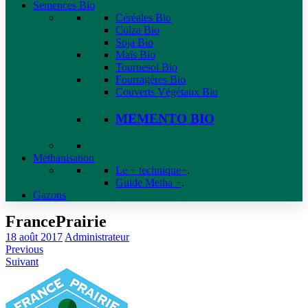
Semences Bio
Céréales Bio
Colza Bio
Soja Bio
Maïs Bio
Tournesol Bio
Fourragères Bio
Couverts Végétaux Bio
MEMENTO BIO
Méthanisation
Le + technique+
.
Guide Metha +
.
Gazons
FrancePrairie
18 août 2017
Administrateur
Previous
Suivant