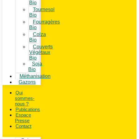
Bio
Tournesol
Bio
Fourragères
Bio
Colza
Bio
Couverts
Végétaux
Bio
Soja
Bio
Méthanisation
Gazons
Qui
sommes-
nous ?
Publications
Espace
Presse
Contact