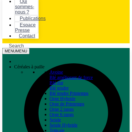
Qui
sommes-
nous ?
Publications
Espace
Presse
Contact
Search
MENU
MENU
Céréales à paille
Avoine
Blé améliorant de force
Blé dur
Blé tendre
Blé tendre Printemps
Orge Hybride
Orge de Printemps
Orge 2 rangs
Orge 6 rangs
Seigle
Seigle Hybride
Triticale