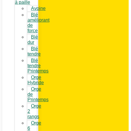
à paille
Avoine
Blé
améliorant
de
force
Blé
dur
Blé
tendre
Blé
tendre
Printemps
Orge
Hybride
Orge
de
Printemps
Orge
2
rangs
Orge
6