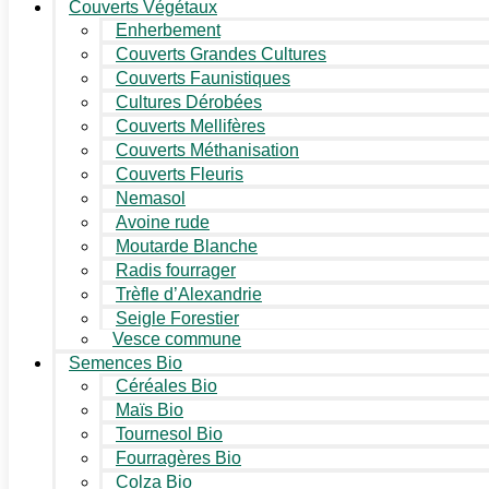
Couverts Végétaux
Enherbement
Couverts Grandes Cultures
Couverts Faunistiques
Cultures Dérobées
Couverts Mellifères
Couverts Méthanisation
Couverts Fleuris
Nemasol
Avoine rude
Moutarde Blanche
Radis fourrager
Trèfle d’Alexandrie
Seigle Forestier
Vesce commune
Semences Bio
Céréales Bio
Maïs Bio
Tournesol Bio
Fourragères Bio
Colza Bio