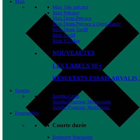
Maïs
Maïs Très précoce
Maïs Précoce
Maïs Demi-Précoce
Maïs Demi-Précoce à Demi-Tardif
Maïs Demi-Tardif
Maïs Tardif
Maïs V2 Max
NOUVEAUTES
LES LABELS SF+
RESULTATS ESSAIS ARVALIS 
Sorgho
Sorgho Grain
Sorgho Fourrage Monocoupe
Sorgho Fourrage Multicoupe
Fourragères
Courte durée
Betterave fourragère