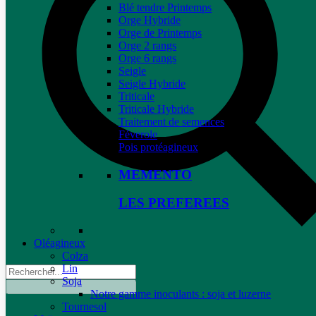
Blé tendre Printemps
Orge Hybride
Orge de Printemps
Orge 2 rangs
Orge 6 rangs
Seigle
Seigle Hybride
Triticale
Triticale Hybride
Traitement de semences
Féverole
Pois protéagineux
MEMENTO
LES PREFEREES
Oléagineux
Colza
Lin
Soja
Notre gamme inoculants : soja et luzerne
Tournesol