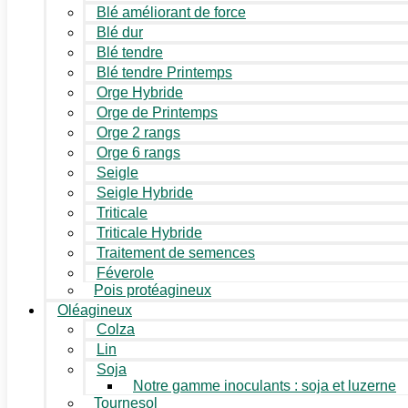
Blé améliorant de force
Blé dur
Blé tendre
Blé tendre Printemps
Orge Hybride
Orge de Printemps
Orge 2 rangs
Orge 6 rangs
Seigle
Seigle Hybride
Triticale
Triticale Hybride
Traitement de semences
Féverole
Pois protéagineux
Oléagineux
Colza
Lin
Soja
Notre gamme inoculants : soja et luzerne
Tournesol