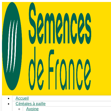
Accueil
Céréales à paille
Avoine