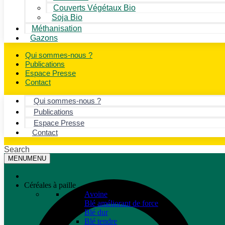
Couverts Végétaux Bio
Soja Bio
Méthanisation
Gazons
Qui sommes-nous ?
Publications
Espace Presse
Contact
Qui sommes-nous ?
Publications
Espace Presse
Contact
Search
MENU
MENU
Céréales à paille
Avoine
Blé améliorant de force
Blé dur
Blé tendre