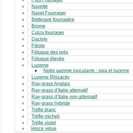
Navette
Navet Fourrager
Betterave fourragère
Brome
Colza fourrager
Dactyle
Fléole
Fétuque des prés
Fétuque élevée
Luzerne
Notre gamme inoculants : soja et luzerne
Luzerne Rhizactiv
Ray-grass Anglais
Ray-grass d’Italie alternatif
Ray-grass d’Italie non-alternatif
Ray-grass hybride
Trèfle blanc
Trèfle micheli
Trèfle violet
Vesce velue