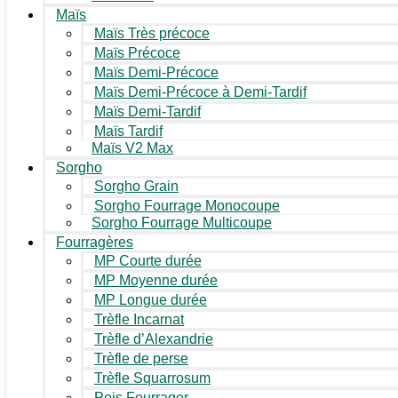
Maïs
Maïs Très précoce
Maïs Précoce
Maïs Demi-Précoce
Maïs Demi-Précoce à Demi-Tardif
Maïs Demi-Tardif
Maïs Tardif
Maïs V2 Max
Sorgho
Sorgho Grain
Sorgho Fourrage Monocoupe
Sorgho Fourrage Multicoupe
Fourragères
MP Courte durée
MP Moyenne durée
MP Longue durée
Trèfle Incarnat
Trèfle d’Alexandrie
Trèfle de perse
Trèfle Squarrosum
Pois Fourrager