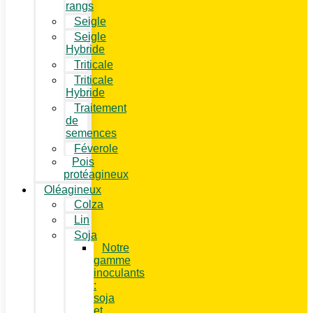
rangs
Seigle
Seigle
Hybride
Triticale
Triticale
Hybride
Traitement
de
semences
Féverole
Pois
protéagineux
Oléagineux
Colza
Lin
Soja
Notre
gamme
inoculants
:
soja
et