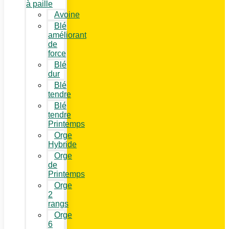
à paille
Avoine
Blé
améliorant
de
force
Blé
dur
Blé
tendre
Blé
tendre
Printemps
Orge
Hybride
Orge
de
Printemps
Orge
2
rangs
Orge
6