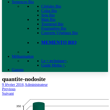
Semences Bio
Céréales Bio
Colza Bio
Soja Bio
Maïs Bio
Tournesol Bio
Fourragères Bio
Couverts Végétaux Bio
MEMENTO BIO
Méthanisation
Le + technique+
.
Guide Metha +
.
Gazons
quantite-nodosite
9 février 2016
Administrateur
Previous
Suivant