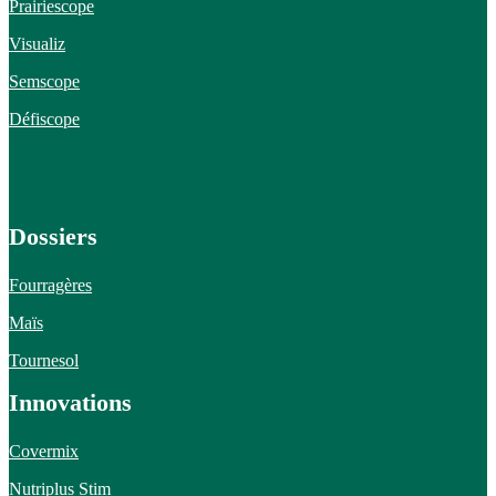
Prairiescope
Visualiz
Semscope
Défiscope
Dossiers
Fourragères
Maïs
Tournesol
Innovations
Covermix
Nutriplus Stim