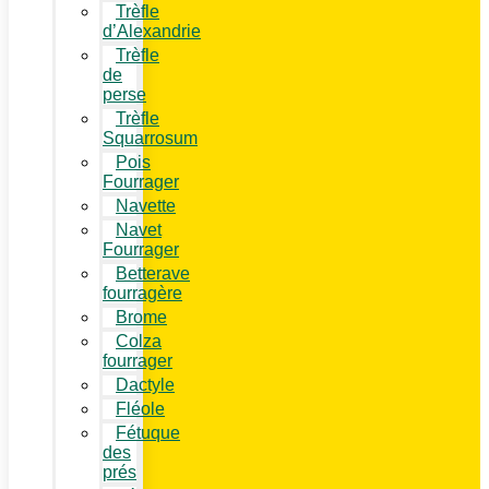
Trèfle
d’Alexandrie
Trèfle
de
perse
Trèfle
Squarrosum
Pois
Fourrager
Navette
Navet
Fourrager
Betterave
fourragère
Brome
Colza
fourrager
Dactyle
Fléole
Fétuque
des
prés