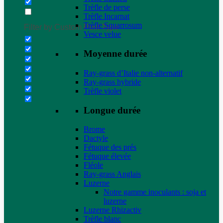
Trèfle de perse
Trèfle Incarnat
Trèfle Squarrosum
Filter by Custom Post Type
Vesce velue
Moyenne durée
Ray-grass d’Italie non-alternatif
Ray-grass hybride
Trèfle violet
Longue durée
Brome
Dactyle
Fétuque des prés
Fétuque élevée
Fléole
Ray-grass Anglais
Luzerne
Notre gamme inoculants : soja et
luzerne
Luzerne Rhizactiv
Trèfle blanc