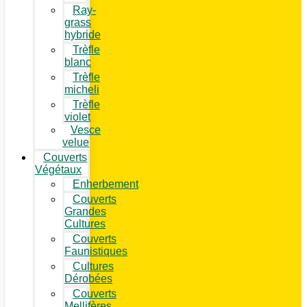
Ray-
grass
hybride
Trèfle
blanc
Trèfle
micheli
Trèfle
violet
Vesce
velue
Couverts
Végétaux
Enherbement
Couverts
Grandes
Cultures
Couverts
Faunistiques
Cultures
Dérobées
Couverts
Mellifères