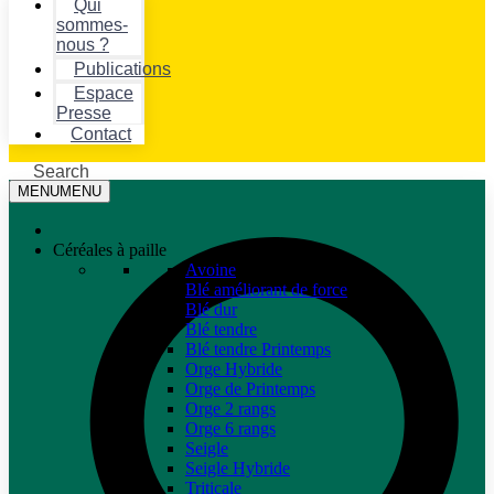
Qui
sommes-
nous ?
Publications
Espace
Presse
Contact
Search
MENU
MENU
Céréales à paille
Avoine
Blé améliorant de force
Blé dur
Blé tendre
Blé tendre Printemps
Orge Hybride
Orge de Printemps
Orge 2 rangs
Orge 6 rangs
Seigle
Seigle Hybride
Triticale