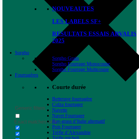
NOUVEAUTES
LES LABELS SF+
RESULTATS ESSAIS ARVALIS
2025
Sorgho
Sorgho Grain
Sorgho Fourrage Monocoupe
Sorgho Fourrage Multicoupe
Fourragères
Courte durée
Betterave fourragère
Colza fourrager
Generic filters
Navette
Navet Fourrager
Ray-grass d’Italie alternatif
Exact matches only
Pois Fourrager
Trèfle d’Alexandrie
Trèfle micheli