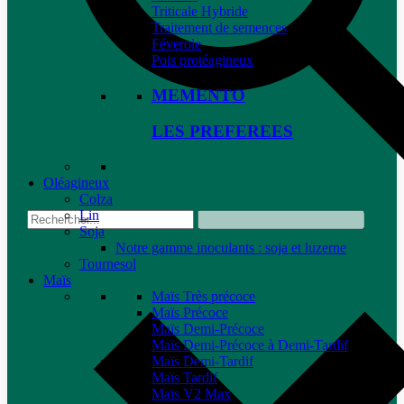
Triticale Hybride
Traitement de semences
Féverole
Pois protéagineux
MEMENTO
LES PREFEREES
Oléagineux
Colza
Lin
Soja
Notre gamme inoculants : soja et luzerne
Tournesol
Maïs
Maïs Très précoce
Maïs Précoce
Maïs Demi-Précoce
Maïs Demi-Précoce à Demi-Tardif
Maïs Demi-Tardif
Maïs Tardif
Maïs V2 Max