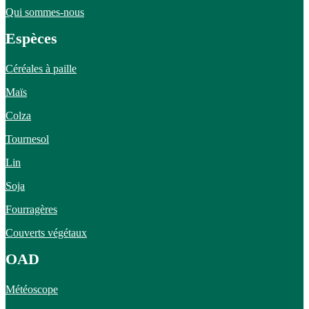
Qui sommes-nous
Espèces
Céréales à paille
Maïs
Colza
Tournesol
Lin
Soja
Fourragères
Couverts végétaux
OAD
Météoscope