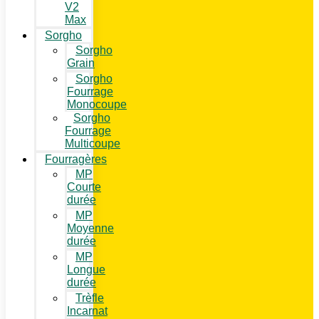
V2
Max
Sorgho
Sorgho
Grain
Sorgho
Fourrage
Monocoupe
Sorgho
Fourrage
Multicoupe
Fourragères
MP
Courte
durée
MP
Moyenne
durée
MP
Longue
durée
Trèfle
Incarnat