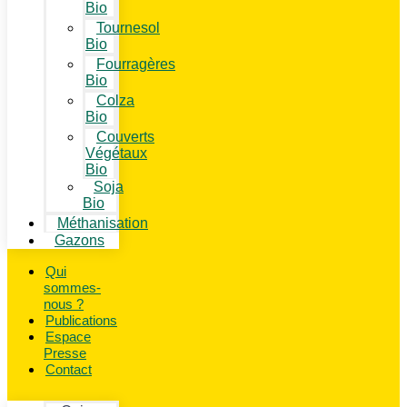
Bio
Tournesol
Bio
Fourragères
Bio
Colza
Bio
Couverts
Végétaux
Bio
Soja
Bio
Méthanisation
Gazons
Qui
sommes-
nous ?
Publications
Espace
Presse
Contact