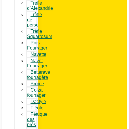
Trèfle
d’Alexandrie
Trèfle
de
perse
Trèfle
Squarrosum
Pois
Fourrager
Navette
Navet
Fourrager
Betterave
fourragère
Brome
Colza
fourrager
Dactyle
Fléole
Fétuque
des
prés