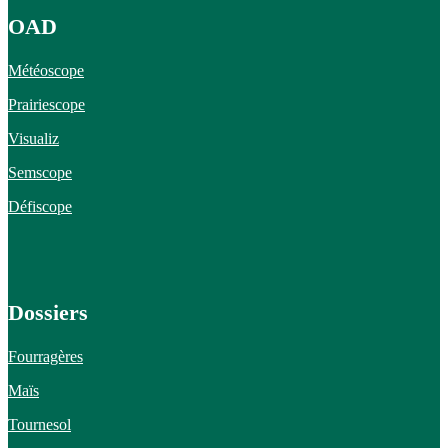
OAD
Météoscope
Prairiescope
Visualiz
Semscope
Défiscope
Dossiers
Fourragères
Maïs
Tournesol