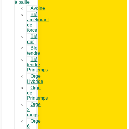
à paille
Avoine
Blé
améliorant
de
force
Blé
dur
Blé
tendre
Blé
tendre
Printemps
Orge
Hybride
Orge
de
Printemps
Orge
2
rangs
Orge
6