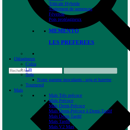
Triticale Hybride
Traitement de semences
Féverole
Pois protéagineux
MEMENTO
LES PREFEREES
Oléagineux
Colza
Lin
Soja
Notre gamme inoculants : soja et luzerne
Tournesol
Maïs
Maïs Très précoce
Maïs Précoce
Maïs Demi-Précoce
Maïs Demi-Précoce à Demi-Tardif
Maïs Demi-Tardif
Maïs Tardif
Maïs V2 Max