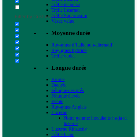
Trèfle de perse
Trèfle Incarnat
Trèfle Squarrosum
Filter by Custom Post Type
Vesce velue
Moyenne durée
Ray-grass d’Italie non-alternatif
Ray-grass hybride
Trèfle violet
Longue durée
Brome
Dactyle
Fétuque des prés
Fétuque élevée
Fléole
Ray-grass Anglais
Luzerne
Notre gamme inoculants : soja et
luzerne
Luzerne Rhizactiv
Trèfle blanc