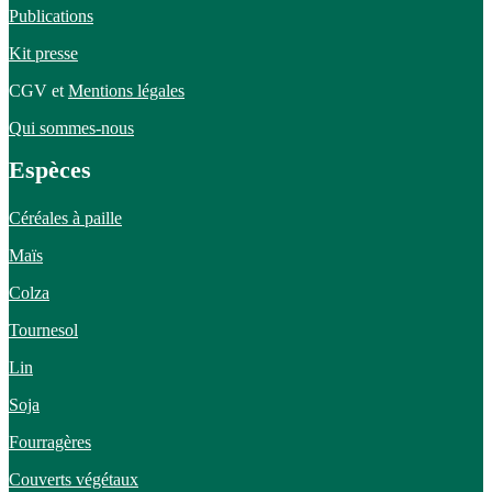
Publications
Kit presse
CGV et
Mentions légales
Qui sommes-nous
Espèces
Céréales à paille
Maïs
Colza
Tournesol
Lin
Soja
Fourragères
Couverts végétaux