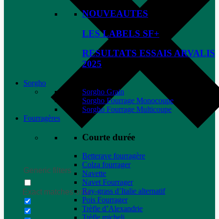
NOUVEAUTES
LES LABELS SF+
RESULTATS ESSAIS ARVALIS
2025
Sorgho
Sorgho Grain
Sorgho Fourrage Monocoupe
Sorgho Fourrage Multicoupe
Fourragères
Courte durée
Betterave fourragère
Colza fourrager
Generic filters
Navette
Navet Fourrager
Ray-grass d’Italie alternatif
Exact matches only
Pois Fourrager
Trèfle d’Alexandrie
Trèfle micheli