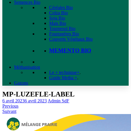
Semences Bio
Céréales Bio
Colza Bio
Soja Bio
Maïs Bio
Tournesol Bio
Fourragères Bio
Couverts Végétaux Bio
MEMENTO BIO
Méthanisation
Le + technique+
.
Guide Metha +
.
Gazons
MP-LUZEFLE-LABEL
6 avril 2023
6 avril 2023
Admin SdF
Previous
Suivant