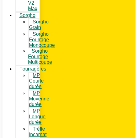
V2
Max
Sorgho
Sorgho
Grain
Sorgho
Fourrage
Monocoupe
Sorgho
Fourrage
Multicoupe
Fourragères
MP
Courte
durée
MP
Moyenne
durée
MP
Longue
durée
Trèfle
Incarnat