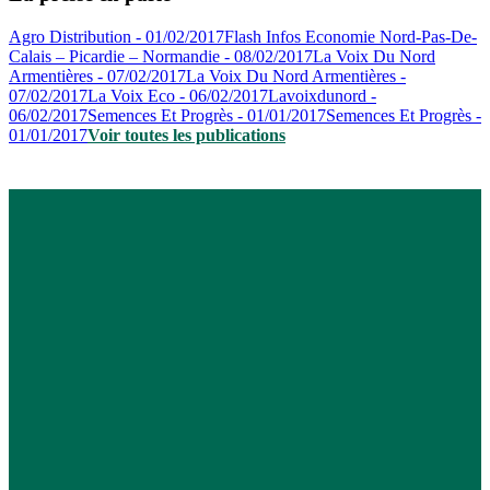
Agro Distribution - 01/02/2017
Flash Infos Economie Nord-Pas-De-
Calais – Picardie – Normandie - 08/02/2017
La Voix Du Nord
Armentières - 07/02/2017
La Voix Du Nord Armentières -
07/02/2017
La Voix Eco - 06/02/2017
Lavoixdunord -
06/02/2017
Semences Et Progrès - 01/01/2017
Semences Et Progrès -
01/01/2017
Voir toutes les publications