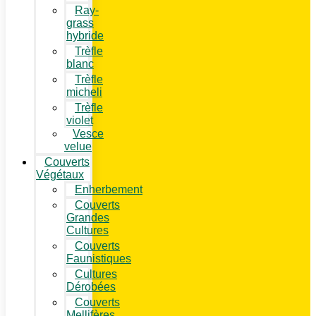
Ray-
grass
hybride
Trèfle
blanc
Trèfle
micheli
Trèfle
violet
Vesce
velue
Couverts
Végétaux
Enherbement
Couverts
Grandes
Cultures
Couverts
Faunistiques
Cultures
Dérobées
Couverts
Mellifères