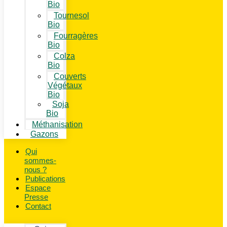
Bio
Tournesol
Bio
Fourragères
Bio
Colza
Bio
Couverts
Végétaux
Bio
Soja
Bio
Méthanisation
Gazons
Qui
sommes-
nous ?
Publications
Espace
Presse
Contact