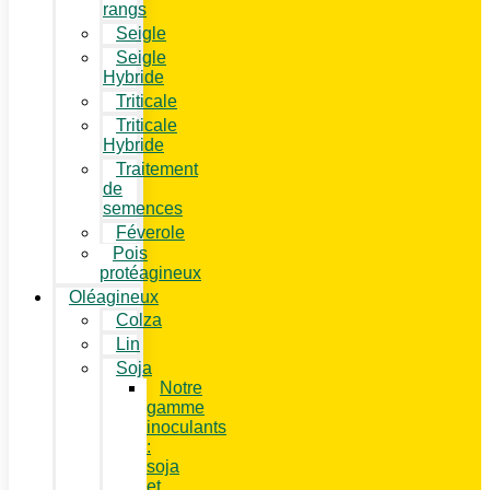
rangs
Seigle
Seigle
Hybride
Triticale
Triticale
Hybride
Traitement
de
semences
Féverole
Pois
protéagineux
Oléagineux
Colza
Lin
Soja
Notre
gamme
inoculants
:
soja
et