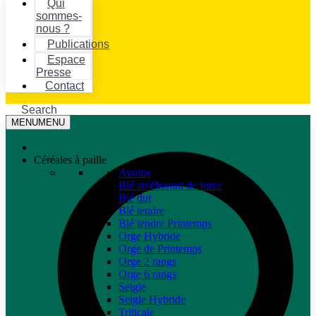
Qui
sommes-
nous ?
Publications
Espace
Presse
Contact
Search
MENU
MENU
Céréales à paille
Avoine
Blé améliorant de force
Blé dur
Blé tendre
Blé tendre Printemps
Orge Hybride
Orge de Printemps
Orge 2 rangs
Orge 6 rangs
Seigle
Seigle Hybride
Triticale