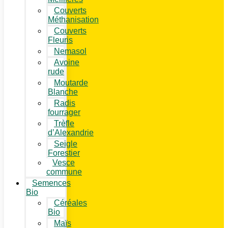
Couverts
Méthanisation
Couverts
Fleuris
Nemasol
Avoine
rude
Moutarde
Blanche
Radis
fourrager
Trèfle
d’Alexandrie
Seigle
Forestier
Vesce
commune
Semences
Bio
Céréales
Bio
Maïs