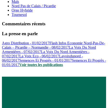
Maïs
Nord Pas de Calais / Picardie
Orge Hybride
Tournesol
Commentaires récents
La presse en parle
Agro Distribution - 01/02/2017
Flash Infos Economie Nord-Pas-De-
Calais – Picardie – Normandie - 08/02/2017
La Voix Du Nord
Armentières - 07/02/2017
La Voix Du Nord Armentières -
07/02/2017
La Voix Eco - 06/02/2017
Lavoixdunord -
06/02/2017
Semences Et Progrès - 01/01/2017
Semences Et Progrès -
01/01/2017
Voir toutes les publications