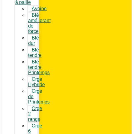
à paille
Avoine
Blé
améliorant
de
force
Blé
dur
Blé
tendre
Blé
tendre
Printemps
Orge
Hybride
Orge
de
Printemps
Orge
2
rangs
Orge
6