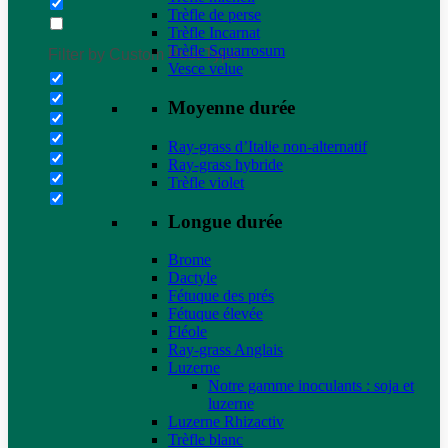
Trèfle de perse
Trèfle Incarnat
Trèfle Squarrosum
Filter by Custom Post Type
Vesce velue
Moyenne durée
Ray-grass d’Italie non-alternatif
Ray-grass hybride
Trèfle violet
Longue durée
Brome
Dactyle
Fétuque des prés
Fétuque élevée
Fléole
Ray-grass Anglais
Luzerne
Notre gamme inoculants : soja et
luzerne
Luzerne Rhizactiv
Trèfle blanc