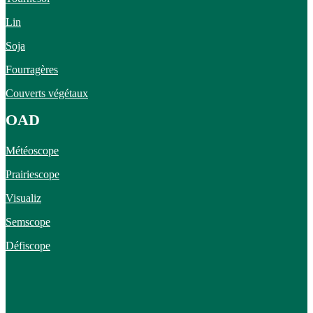
Lin
Soja
Fourragères
Couverts végétaux
OAD
Météoscope
Prairiescope
Visualiz
Semscope
Défiscope