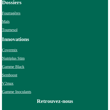
Dossiers
Fourragères
Maïs
Tournesol
Innovations
Covermix
Nutriplus Stim
Gamme Black
Semboost
V2max
Gamme Inoculants
Retrouvez-nous