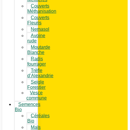
Couverts
Méthanisation
Couverts
Fleuris
Nemasol
Avoine
rude
Moutarde
Blanche
Radis
fourrager
Trèfle
d’Alexandrie
Seigle
Forestier
Vesce
commune
Semences
Bio
Céréales
Bio
Maïs