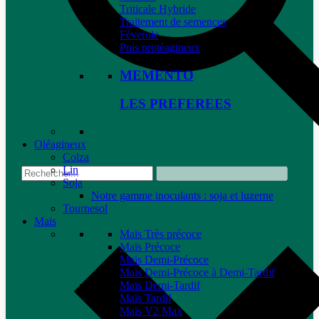
Triticale Hybride
Traitement de semences
Féverole
Pois protéagineux
MEMENTO
LES PREFEREES
Oléagineux
Colza
Lin
Soja
Notre gamme inoculants : soja et luzerne
Tournesol
Maïs
Maïs Très précoce
Maïs Précoce
Maïs Demi-Précoce
Maïs Demi-Précoce à Demi-Tardif
Maïs Demi-Tardif
Maïs Tardif
Maïs V2 Max