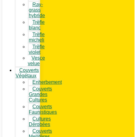
Ray-
grass
hybride
Trèfle
blanc
Trèfle
micheli
Trèfle
violet
Vesce
velue
Couverts
Végétaux
Enherbement
Couverts
Grandes
Cultures
Couverts
Faunistiques
Cultures
Dérobées
Couverts
Mellifères