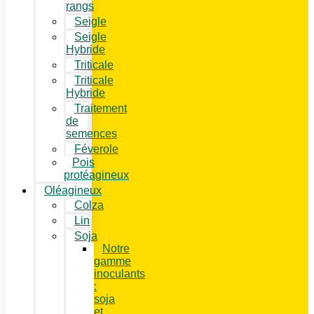
rangs
Seigle
Seigle
Hybride
Triticale
Triticale
Hybride
Traitement
de
semences
Féverole
Pois
protéagineux
Oléagineux
Colza
Lin
Soja
Notre
gamme
inoculants
:
soja
et