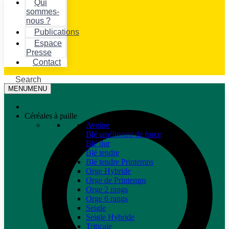
Qui
sommes-
nous ?
Publications
Espace
Presse
Contact
Search
MENU
MENU
Céréales à paille
Avoine
Blé améliorant de force
Blé dur
Blé tendre
Blé tendre Printemps
Orge Hybride
Orge de Printemps
Orge 2 rangs
Orge 6 rangs
Seigle
Seigle Hybride
Triticale