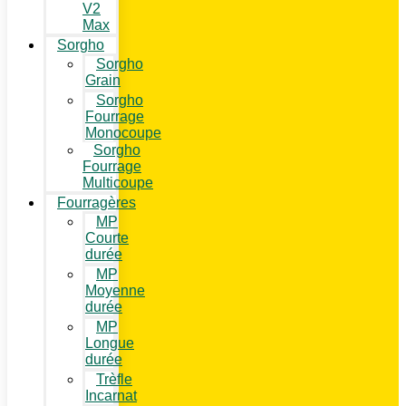
V2
Max
Sorgho
Sorgho
Grain
Sorgho
Fourrage
Monocoupe
Sorgho
Fourrage
Multicoupe
Fourragères
MP
Courte
durée
MP
Moyenne
durée
MP
Longue
durée
Trèfle
Incarnat