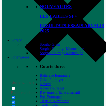
NOUVEAUTES
LES LABELS SF+
RESULTATS ESSAIS ARVALIS
2025
Sorgho
Sorgho Grain
Sorgho Fourrage Monocoupe
Sorgho Fourrage Multicoupe
Fourragères
Courte durée
Betterave fourragère
Colza fourrager
Generic filters
Navette
Navet Fourrager
Ray-grass d’Italie alternatif
Exact matches only
Pois Fourrager
Trèfle d’Alexandrie
Trèfle micheli