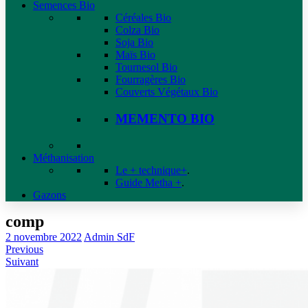
Semences Bio
Céréales Bio
Colza Bio
Soja Bio
Maïs Bio
Tournesol Bio
Fourragères Bio
Couverts Végétaux Bio
MEMENTO BIO
Méthanisation
Le + technique+
.
Guide Metha +
.
Gazons
comp
2 novembre 2022
Admin SdF
Previous
Suivant