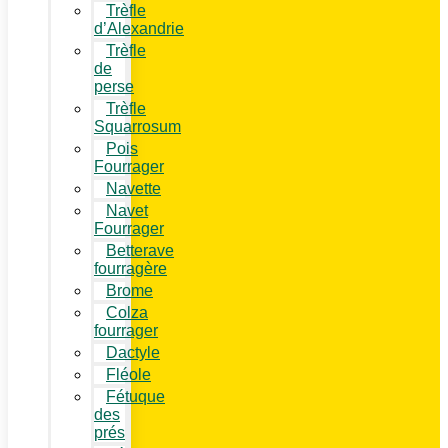
Trèfle
d’Alexandrie
Trèfle
de
perse
Trèfle
Squarrosum
Pois
Fourrager
Navette
Navet
Fourrager
Betterave
fourragère
Brome
Colza
fourrager
Dactyle
Fléole
Fétuque
des
prés