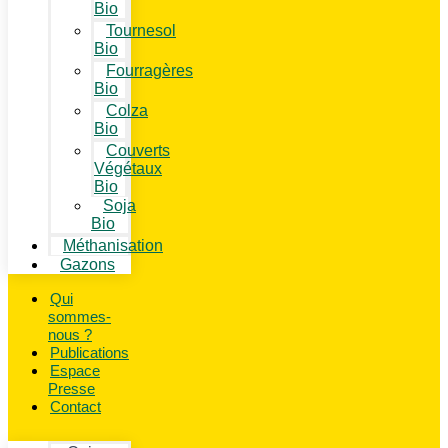
Bio
Tournesol
Bio
Fourragères
Bio
Colza
Bio
Couverts
Végétaux
Bio
Soja
Bio
Méthanisation
Gazons
Qui
sommes-
nous ?
Publications
Espace
Presse
Contact