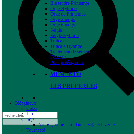
Blé tendre Printemps
Orge Hybride
Orge de Printemps
Orge 2 rangs
Orge 6 rangs
Seigle
Seigle Hybride
Triticale
Triticale Hybride
Traitement de semences
Féverole
Pois protéagineux
MEMENTO
LES PREFEREES
Oléagineux
Colza
Lin
Soja
Notre gamme inoculants : soja et luzerne
Tournesol