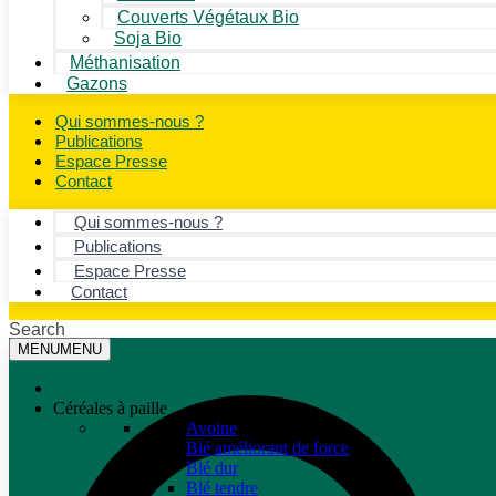
Couverts Végétaux Bio
Soja Bio
Méthanisation
Gazons
Qui sommes-nous ?
Publications
Espace Presse
Contact
Qui sommes-nous ?
Publications
Espace Presse
Contact
Search
MENU
MENU
Céréales à paille
Avoine
Blé améliorant de force
Blé dur
Blé tendre