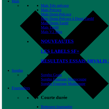
Maïs
Maïs Très précoce
Maïs Précoce
Maïs Demi-Précoce
Maïs Demi-Précoce à Demi-Tardif
Maïs Demi-Tardif
Maïs Tardif
Maïs V2 Max
NOUVEAUTES
LES LABELS SF+
RESULTATS ESSAIS ARVALIS 
Sorgho
Sorgho Grain
Sorgho Fourrage Monocoupe
Sorgho Fourrage Multicoupe
Fourragères
Courte durée
Betterave fourragère