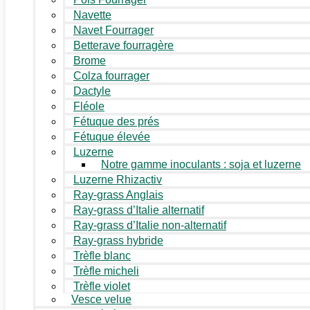
Navette
Navet Fourrager
Betterave fourragère
Brome
Colza fourrager
Dactyle
Fléole
Fétuque des prés
Fétuque élevée
Luzerne
Notre gamme inoculants : soja et luzerne
Luzerne Rhizactiv
Ray-grass Anglais
Ray-grass d’Italie alternatif
Ray-grass d’Italie non-alternatif
Ray-grass hybride
Trèfle blanc
Trèfle micheli
Trèfle violet
Vesce velue