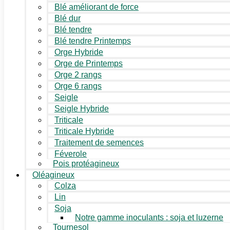
Blé améliorant de force
Blé dur
Blé tendre
Blé tendre Printemps
Orge Hybride
Orge de Printemps
Orge 2 rangs
Orge 6 rangs
Seigle
Seigle Hybride
Triticale
Triticale Hybride
Traitement de semences
Féverole
Pois protéagineux
Oléagineux
Colza
Lin
Soja
Notre gamme inoculants : soja et luzerne
Tournesol