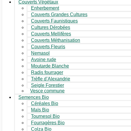
Couverts Végétaux
Enherbement
Couverts Grandes Cultures
Couverts Faunistiques
Cultures Dérobées
Couverts Mellifères
Couverts Méthanisation
Couverts Fleuris
Nemasol
Avoine rude
Moutarde Blanche
Radis fourrager
Trèfle d’Alexandrie
Seigle Forestier
Vesce commune
Semences Bio
Céréales Bio
Maïs Bio
Tournesol Bio
Fourragères Bio
Colza Bio