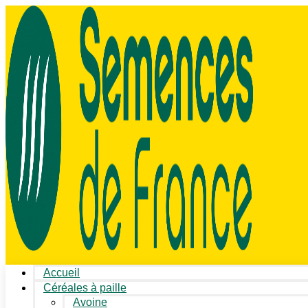
Accueil
Céréales à paille
Avoine