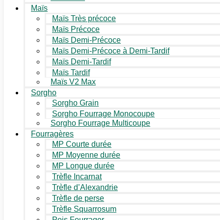
Maïs
Maïs Très précoce
Maïs Précoce
Maïs Demi-Précoce
Maïs Demi-Précoce à Demi-Tardif
Maïs Demi-Tardif
Maïs Tardif
Maïs V2 Max
Sorgho
Sorgho Grain
Sorgho Fourrage Monocoupe
Sorgho Fourrage Multicoupe
Fourragères
MP Courte durée
MP Moyenne durée
MP Longue durée
Trèfle Incarnat
Trèfle d’Alexandrie
Trèfle de perse
Trèfle Squarrosum
Pois Fourrager