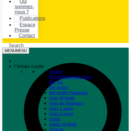
Qui
sommes-
nous ?
Publications
Espace
Presse
Contact
Search
MENU
MENU
Céréales à paille
Avoine
Blé améliorant de force
Blé dur
Blé tendre
Blé tendre Printemps
Orge Hybride
Orge de Printemps
Orge 2 rangs
Orge 6 rangs
Seigle
Seigle Hybride
Triticale