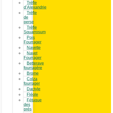
Trèfle
d’Alexandrie
Trèfle
de
perse
Trèfle
Squarrosum
Pois
Fourrager
Navette
Navet
Fourrager
Betterave
fourragère
Brome
Colza
fourrager
Dactyle
Fléole
Fétuque
des
prés