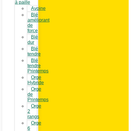
à paille
Avoine
Blé
améliorant
de
force
Blé
dur
Blé
tendre
Blé
tendre
Printemps
Orge
Hybride
Orge
de
Printemps
Orge
2
rangs
Orge
6