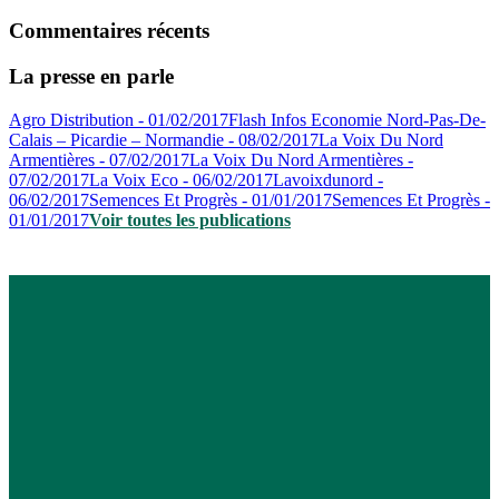
Commentaires récents
La presse en parle
Agro Distribution - 01/02/2017
Flash Infos Economie Nord-Pas-De-
Calais – Picardie – Normandie - 08/02/2017
La Voix Du Nord
Armentières - 07/02/2017
La Voix Du Nord Armentières -
07/02/2017
La Voix Eco - 06/02/2017
Lavoixdunord -
06/02/2017
Semences Et Progrès - 01/01/2017
Semences Et Progrès -
01/01/2017
Voir toutes les publications