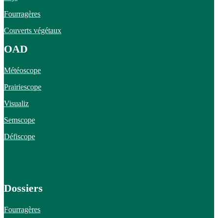
Fourragères
Couverts végétaux
OAD
Météoscope
Prairiescope
Visualiz
Semscope
Défiscope
Dossiers
Fourragères