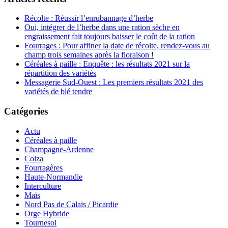
Récolte : Réussir l’enrubannage d’herbe
Oui, intégrer de l’herbe dans une ration sèche en
engraissement fait toujours baisser le coût de la ration
Fourrages : Pour affiner la date de récolte, rendez-vous au
champ trois semaines après la floraison !
Céréales à paille : Enquête : les résultats 2021 sur la
répartition des variétés
Messagerie Sud-Ouest : Les premiers résultats 2021 des
variétés de blé tendre
Catégories
Actu
Céréales à paille
Champagne-Ardenne
Colza
Fourragères
Haute-Normandie
Interculture
Maïs
Nord Pas de Calais / Picardie
Orge Hybride
Tournesol