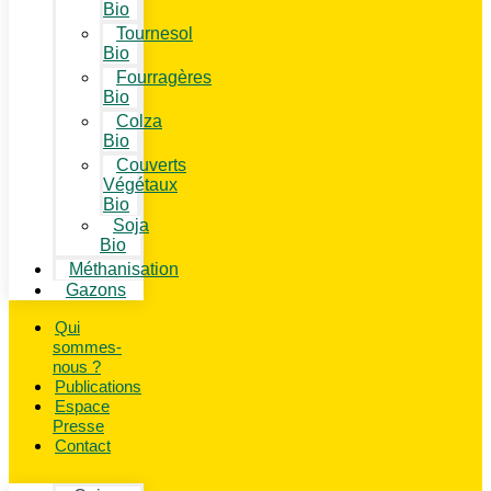
Bio
Tournesol
Bio
Fourragères
Bio
Colza
Bio
Couverts
Végétaux
Bio
Soja
Bio
Méthanisation
Gazons
Qui
sommes-
nous ?
Publications
Espace
Presse
Contact