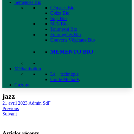
Semences Bio
Céréales Bio
Colza Bio
Soja Bio
Maïs Bio
Tournesol Bio
Fourragères Bio
Couverts Végétaux Bio
MEMENTO BIO
Méthanisation
Le + technique+
.
Guide Metha +
.
Gazons
jazz
21 avril 2023
Admin SdF
Previous
Suivant
Articles récents