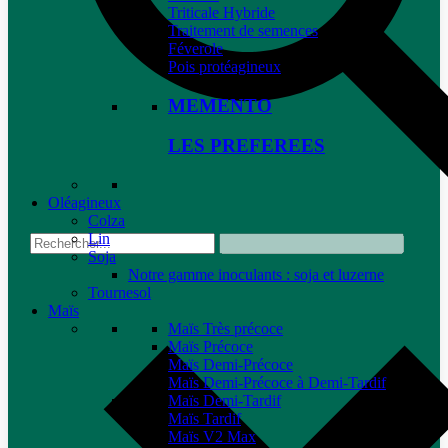
Triticale Hybride
Traitement de semences
Féverole
Pois protéagineux
MEMENTO
LES PREFEREES
Oléagineux
Colza
Lin
Soja
Notre gamme inoculants : soja et luzerne
Tournesol
Maïs
Maïs Très précoce
Maïs Précoce
Maïs Demi-Précoce
Maïs Demi-Précoce à Demi-Tardif
Maïs Demi-Tardif
Maïs Tardif
Maïs V2 Max