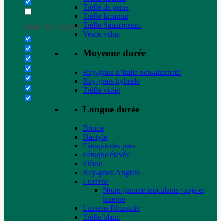
Trèfle de perse
Trèfle Incarnat
Trèfle Squarrosum
Filter by Custom Post Type
Vesce velue
Moyenne durée
Ray-grass d’Italie non-alternatif
Ray-grass hybride
Trèfle violet
Longue durée
Brome
Dactyle
Fétuque des prés
Fétuque élevée
Fléole
Ray-grass Anglais
Luzerne
Notre gamme inoculants : soja et
luzerne
Luzerne Rhizactiv
Trèfle blanc