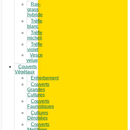
Ray-
grass
hybride
Trèfle
blanc
Trèfle
micheli
Trèfle
violet
Vesce
velue
Couverts
Végétaux
Enherbement
Couverts
Grandes
Cultures
Couverts
Faunistiques
Cultures
Dérobées
Couverts
Mellifères