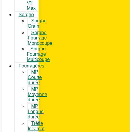
V2
Max
Sorgho
Sorgho
Grain
Sorgho
Fourrage
Monocoupe
Sorgho
Fourrage
Multicoupe
Fourragères
MP
Courte
durée
MP
Moyenne
durée
MP
Longue
durée
Trèfle
Incarnat