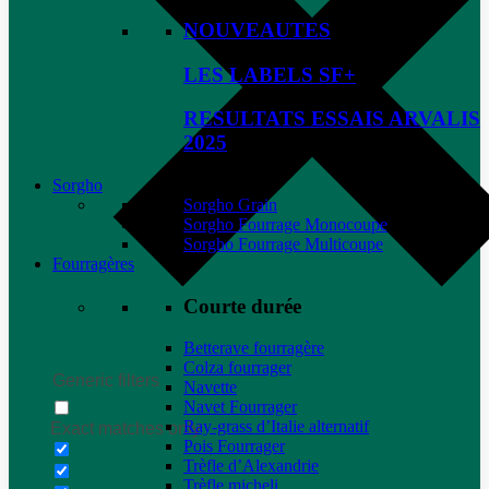
NOUVEAUTES
LES LABELS SF+
RESULTATS ESSAIS ARVALIS
2025
Sorgho
Sorgho Grain
Sorgho Fourrage Monocoupe
Sorgho Fourrage Multicoupe
Fourragères
Courte durée
Betterave fourragère
Colza fourrager
Generic filters
Navette
Navet Fourrager
Ray-grass d’Italie alternatif
Exact matches only
Pois Fourrager
Trèfle d’Alexandrie
Trèfle micheli