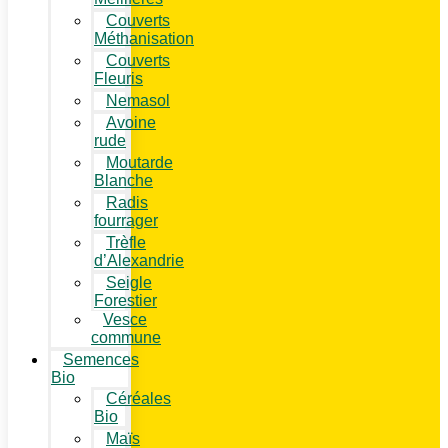
Couverts
Méthanisation
Couverts
Fleuris
Nemasol
Avoine
rude
Moutarde
Blanche
Radis
fourrager
Trèfle
d’Alexandrie
Seigle
Forestier
Vesce
commune
Semences
Bio
Céréales
Bio
Maïs