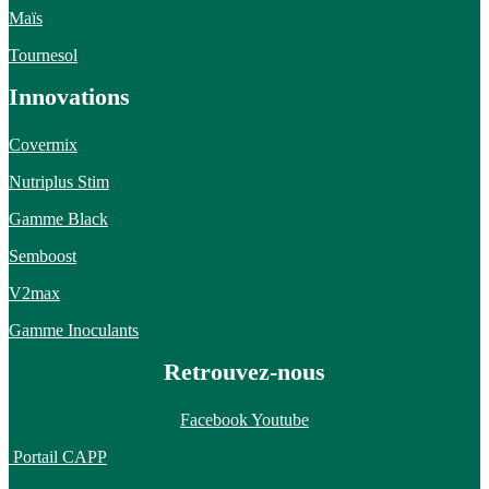
Maïs
Tournesol
Innovations
Covermix
Nutriplus Stim
Gamme Black
Semboost
V2max
Gamme Inoculants
Retrouvez-nous
Facebook
Youtube
Portail CAPP