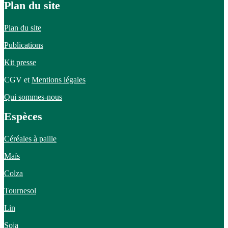
Plan du site
Plan du site
Publications
Kit presse
CGV et
Mentions légales
Qui sommes-nous
Espèces
Céréales à paille
Maïs
Colza
Tournesol
Lin
Soja