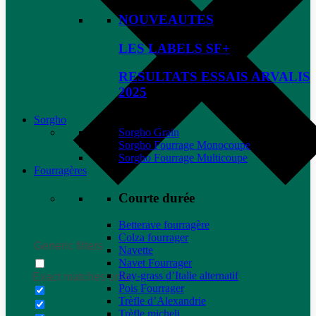
NOUVEAUTES
LES LABELS SF+
RESULTATS ESSAIS ARVALIS
2025
Sorgho
Sorgho Grain
Sorgho Fourrage Monocoupe
Sorgho Fourrage Multicoupe
Fourragères
Courte durée
Betterave fourragère
Colza fourrager
Generic filters
Navette
Navet Fourrager
Ray-grass d’Italie alternatif
Exact matches only
Pois Fourrager
Trèfle d’Alexandrie
Trèfle micheli