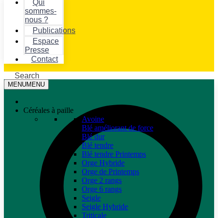
Qui
sommes-
nous ?
Publications
Espace
Presse
Contact
Search
MENU
MENU
Céréales à paille
Avoine
Blé améliorant de force
Blé dur
Blé tendre
Blé tendre Printemps
Orge Hybride
Orge de Printemps
Orge 2 rangs
Orge 6 rangs
Seigle
Seigle Hybride
Triticale