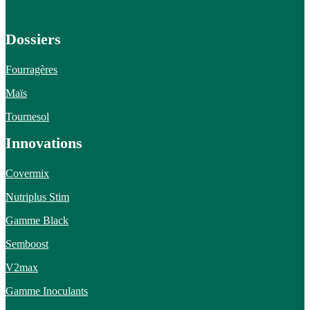
Dossiers
Fourragères
Maïs
Tournesol
Innovations
Covermix
Nutriplus Stim
Gamme Black
Semboost
V2max
Gamme Inoculants