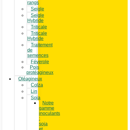
rangs
Seigle
Seigle
Hybride
Triticale
Triticale
Hybride
Traitement
de
semences
Féverole
Pois
protéagineux
Oléagineux
Colza
Lin
Soja
Notre
gamme
inoculants
:
soja
et