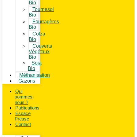
Bio
Tournesol
Bio
Fourragères
Bio
Colza
Bio
Couverts
Végétaux
Bio
Soja
Bio
Méthanisation
Gazons
Qui
sommes-
nous ?
Publications
Espace
Presse
Contact