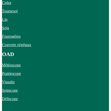
Colza
Tournesol
Lin
Soja
Fourragères
Couverts végétaux
OAD
Météoscope
Prairiescope
Visualiz
Semscope
Défiscope