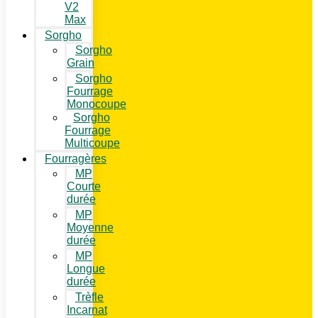
V2
Max
Sorgho
Sorgho
Grain
Sorgho
Fourrage
Monocoupe
Sorgho
Fourrage
Multicoupe
Fourragères
MP
Courte
durée
MP
Moyenne
durée
MP
Longue
durée
Trèfle
Incarnat