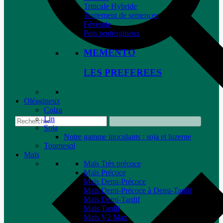
Triticale Hybride
Traitement de semences
Féverole
Pois protéagineux
MEMENTO
LES PREFEREES
Oléagineux
Colza
Lin
Soja
Notre gamme inoculants : soja et luzerne
Tournesol
Maïs
Maïs Très précoce
Maïs Précoce
Maïs Demi-Précoce
Maïs Demi-Précoce à Demi-Tardif
Maïs Demi-Tardif
Maïs Tardif
Maïs V2 Max