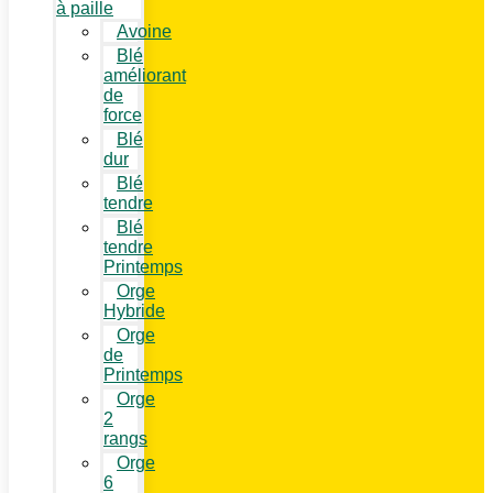
à paille
Avoine
Blé
améliorant
de
force
Blé
dur
Blé
tendre
Blé
tendre
Printemps
Orge
Hybride
Orge
de
Printemps
Orge
2
rangs
Orge
6