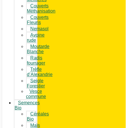
Couverts
Méthanisation
Couverts
Fleuris
Nemasol
Avoine
rude
Moutarde
Blanche
Radis
fourrager
Trèfle
d’Alexandrie
Seigle
Forestier
Vesce
commune
Semences
Bio
Céréales
Bio
Maïs