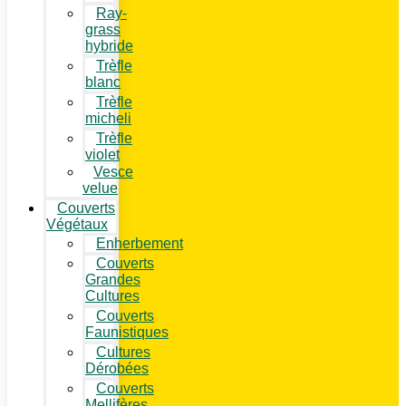
Ray-
grass
hybride
Trèfle
blanc
Trèfle
micheli
Trèfle
violet
Vesce
velue
Couverts
Végétaux
Enherbement
Couverts
Grandes
Cultures
Couverts
Faunistiques
Cultures
Dérobées
Couverts
Mellifères