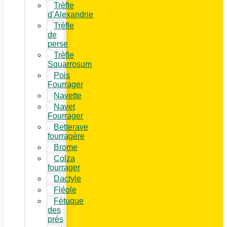
Trèfle
d’Alexandrie
Trèfle
de
perse
Trèfle
Squarrosum
Pois
Fourrager
Navette
Navet
Fourrager
Betterave
fourragère
Brome
Colza
fourrager
Dactyle
Fléole
Fétuque
des
prés