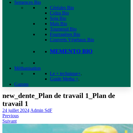
Semences Bio
Céréales Bio
Colza Bio
Soja Bio
Maïs Bio
Tournesol Bio
Fourragères Bio
Couverts Végétaux Bio
MEMENTO BIO
Méthanisation
Le + technique+
.
Guide Metha +
.
Gazons
new_dente_Plan de travail 1_Plan de
travail 1
24 juillet 2024
Admin SdF
Previous
Suivant