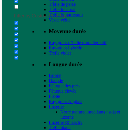
Trèfle de perse
Trèfle Incarnat
Trèfle Squarrosum
Filter by Custom Post Type
Vesce velue
Moyenne durée
Ray-grass d’Italie non-alternatif
Ray-grass hybride
Trèfle violet
Longue durée
Brome
Dactyle
Fétuque des prés
Fétuque élevée
Fléole
Ray-grass Anglais
Luzerne
Notre gamme inoculants : soja et
luzerne
Luzerne Rhizactiv
Trèfle blanc