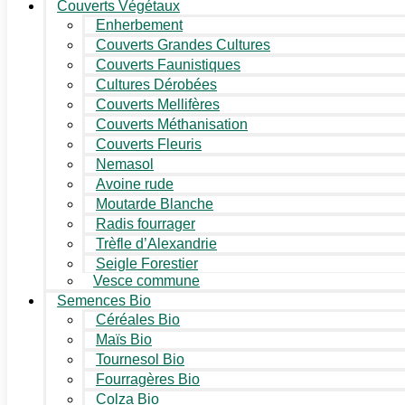
Couverts Végétaux
Enherbement
Couverts Grandes Cultures
Couverts Faunistiques
Cultures Dérobées
Couverts Mellifères
Couverts Méthanisation
Couverts Fleuris
Nemasol
Avoine rude
Moutarde Blanche
Radis fourrager
Trèfle d’Alexandrie
Seigle Forestier
Vesce commune
Semences Bio
Céréales Bio
Maïs Bio
Tournesol Bio
Fourragères Bio
Colza Bio