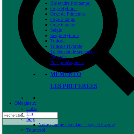
Blé tendre Printemps
Orge Hybride
Orge de Printemps
Orge 2 rangs
Orge 6 rangs
Seigle
Seigle Hybride
Triticale
Triticale Hybride
Traitement de semences
Féverole
Pois protéagineux
MEMENTO
LES PREFEREES
Oléagineux
Colza
Lin
Soja
Notre gamme inoculants : soja et luzerne
Tournesol