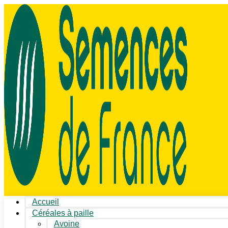
Accueil
Céréales à paille
Avoine