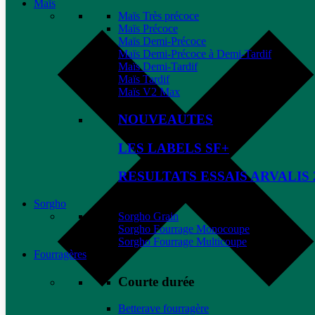
Maïs
Maïs Très précoce
Maïs Précoce
Maïs Demi-Précoce
Maïs Demi-Précoce à Demi-Tardif
Maïs Demi-Tardif
Maïs Tardif
Maïs V2 Max
NOUVEAUTES
LES LABELS SF+
RESULTATS ESSAIS ARVALIS 
Sorgho
Sorgho Grain
Sorgho Fourrage Monocoupe
Sorgho Fourrage Multicoupe
Fourragères
Courte durée
Betterave fourragère