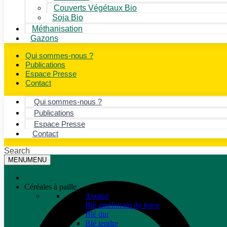
Couverts Végétaux Bio
Soja Bio
Méthanisation
Gazons
Qui sommes-nous ?
Publications
Espace Presse
Contact
Qui sommes-nous ?
Publications
Espace Presse
Contact
Search
MENU
MENU
Céréales à paille
Avoine
Blé améliorant de force
Blé dur
Blé tendre