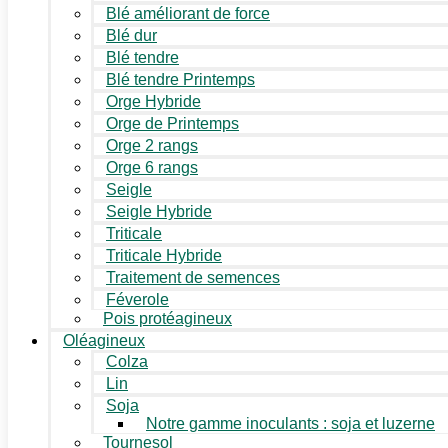
Blé améliorant de force
Blé dur
Blé tendre
Blé tendre Printemps
Orge Hybride
Orge de Printemps
Orge 2 rangs
Orge 6 rangs
Seigle
Seigle Hybride
Triticale
Triticale Hybride
Traitement de semences
Féverole
Pois protéagineux
Oléagineux
Colza
Lin
Soja
Notre gamme inoculants : soja et luzerne
Tournesol