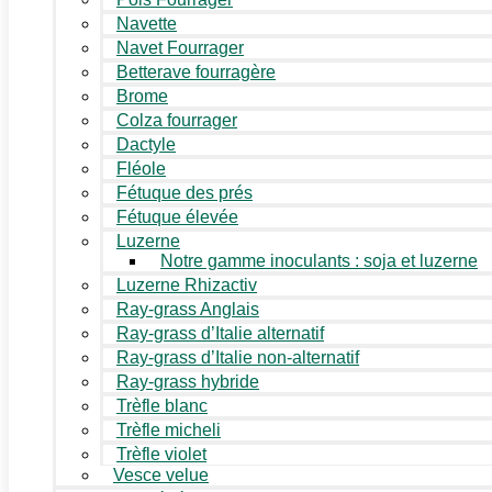
Navette
Navet Fourrager
Betterave fourragère
Brome
Colza fourrager
Dactyle
Fléole
Fétuque des prés
Fétuque élevée
Luzerne
Notre gamme inoculants : soja et luzerne
Luzerne Rhizactiv
Ray-grass Anglais
Ray-grass d’Italie alternatif
Ray-grass d’Italie non-alternatif
Ray-grass hybride
Trèfle blanc
Trèfle micheli
Trèfle violet
Vesce velue