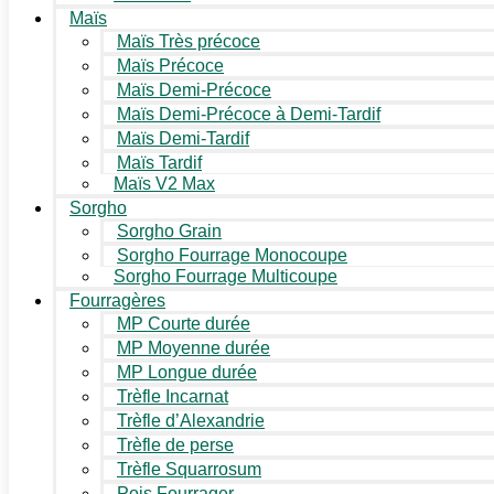
Maïs
Maïs Très précoce
Maïs Précoce
Maïs Demi-Précoce
Maïs Demi-Précoce à Demi-Tardif
Maïs Demi-Tardif
Maïs Tardif
Maïs V2 Max
Sorgho
Sorgho Grain
Sorgho Fourrage Monocoupe
Sorgho Fourrage Multicoupe
Fourragères
MP Courte durée
MP Moyenne durée
MP Longue durée
Trèfle Incarnat
Trèfle d’Alexandrie
Trèfle de perse
Trèfle Squarrosum
Pois Fourrager