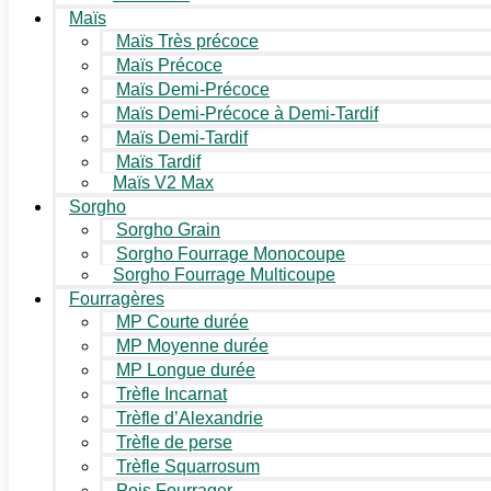
Maïs
Maïs Très précoce
Maïs Précoce
Maïs Demi-Précoce
Maïs Demi-Précoce à Demi-Tardif
Maïs Demi-Tardif
Maïs Tardif
Maïs V2 Max
Sorgho
Sorgho Grain
Sorgho Fourrage Monocoupe
Sorgho Fourrage Multicoupe
Fourragères
MP Courte durée
MP Moyenne durée
MP Longue durée
Trèfle Incarnat
Trèfle d’Alexandrie
Trèfle de perse
Trèfle Squarrosum
Pois Fourrager