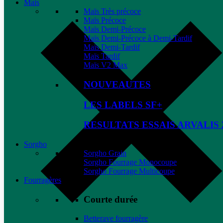
Maïs
Maïs Très précoce
Maïs Précoce
Maïs Demi-Précoce
Maïs Demi-Précoce à Demi-Tardif
Maïs Demi-Tardif
Maïs Tardif
Maïs V2 Max
NOUVEAUTES
LES LABELS SF+
RESULTATS ESSAIS ARVALIS 
Sorgho
Sorgho Grain
Sorgho Fourrage Monocoupe
Sorgho Fourrage Multicoupe
Fourragères
Courte durée
Betterave fourragère