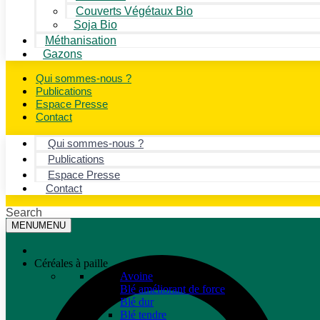
Couverts Végétaux Bio
Soja Bio
Méthanisation
Gazons
Qui sommes-nous ?
Publications
Espace Presse
Contact
Qui sommes-nous ?
Publications
Espace Presse
Contact
Search
MENU
MENU
Céréales à paille
Avoine
Blé améliorant de force
Blé dur
Blé tendre