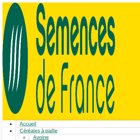
Accueil
Céréales à paille
Avoine