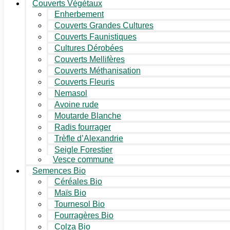
Couverts Végétaux
Enherbement
Couverts Grandes Cultures
Couverts Faunistiques
Cultures Dérobées
Couverts Mellifères
Couverts Méthanisation
Couverts Fleuris
Nemasol
Avoine rude
Moutarde Blanche
Radis fourrager
Trèfle d’Alexandrie
Seigle Forestier
Vesce commune
Semences Bio
Céréales Bio
Maïs Bio
Tournesol Bio
Fourragères Bio
Colza Bio