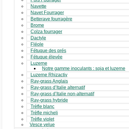
Navette
Navet Fourrager
Betterave fourragère
Brome
Colza fourrager
Dactyle
Fléole
Fétuque des prés
Fétuque élevée
Luzerne
Notre gamme inoculants : soja et luzerne
Luzerne Rhizactiv
Ray-grass Anglais
Ray-grass d’Italie alternatif
Ray-grass d’Italie non-alternatif
Ray-grass hybride
Trèfle blanc
Trèfle micheli
Trèfle violet
Vesce velue