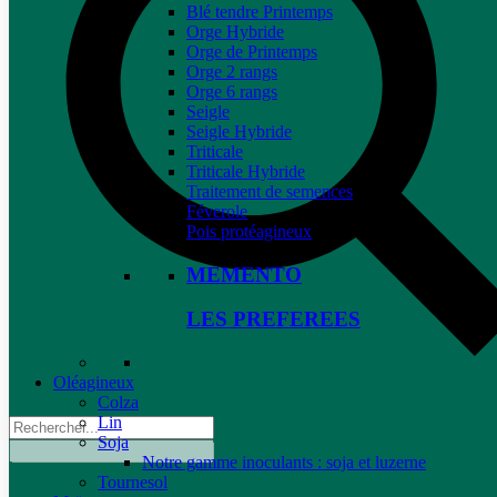
Blé tendre Printemps
Orge Hybride
Orge de Printemps
Orge 2 rangs
Orge 6 rangs
Seigle
Seigle Hybride
Triticale
Triticale Hybride
Traitement de semences
Féverole
Pois protéagineux
MEMENTO
LES PREFEREES
Oléagineux
Colza
Lin
Soja
Notre gamme inoculants : soja et luzerne
Tournesol