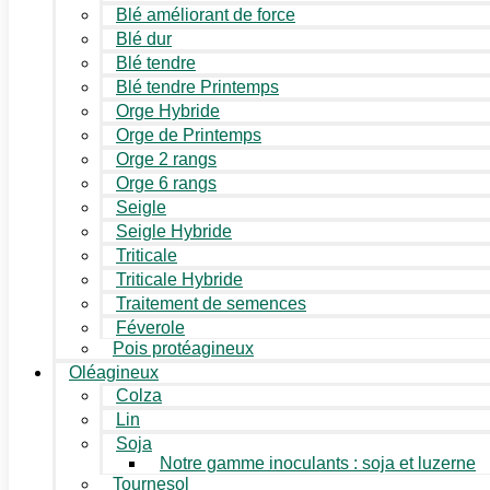
Blé améliorant de force
Blé dur
Blé tendre
Blé tendre Printemps
Orge Hybride
Orge de Printemps
Orge 2 rangs
Orge 6 rangs
Seigle
Seigle Hybride
Triticale
Triticale Hybride
Traitement de semences
Féverole
Pois protéagineux
Oléagineux
Colza
Lin
Soja
Notre gamme inoculants : soja et luzerne
Tournesol