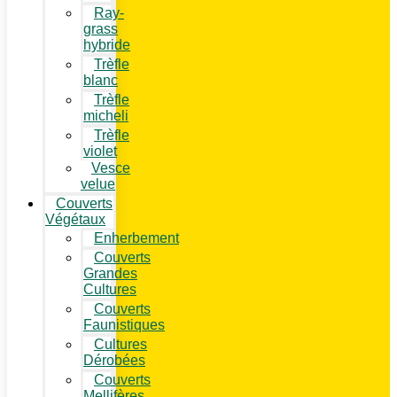
Ray-
grass
hybride
Trèfle
blanc
Trèfle
micheli
Trèfle
violet
Vesce
velue
Couverts
Végétaux
Enherbement
Couverts
Grandes
Cultures
Couverts
Faunistiques
Cultures
Dérobées
Couverts
Mellifères