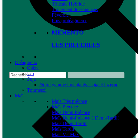
Triticale Hybride
Traitement de semences
Féverole
Pois protéagineux
MEMENTO
LES PREFEREES
Oléagineux
Colza
Lin
Soja
Notre gamme inoculants : soja et luzerne
Tournesol
Maïs
Maïs Très précoce
Maïs Précoce
Maïs Demi-Précoce
Maïs Demi-Précoce à Demi-Tardif
Maïs Demi-Tardif
Maïs Tardif
Maïs V2 Max