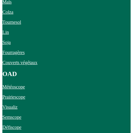
Maïs
Colza
Tournesol
Lin
Soja
Fourragères
Couverts végétaux
OAD
Météoscope
Prairiescope
Visualiz
Semscope
Défiscope