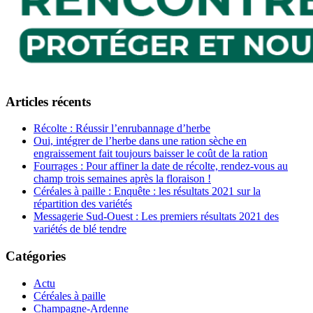
Articles récents
Récolte : Réussir l’enrubannage d’herbe
Oui, intégrer de l’herbe dans une ration sèche en
engraissement fait toujours baisser le coût de la ration
Fourrages : Pour affiner la date de récolte, rendez-vous au
champ trois semaines après la floraison !
Céréales à paille : Enquête : les résultats 2021 sur la
répartition des variétés
Messagerie Sud-Ouest : Les premiers résultats 2021 des
variétés de blé tendre
Catégories
Actu
Céréales à paille
Champagne-Ardenne