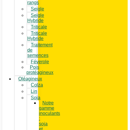
rangs
Seigle
Seigle
Hybride
Triticale
Triticale
Hybride
Traitement
de
semences
Féverole
Pois
protéagineux
Oléagineux
Colza
Lin
Soja
Notre
gamme
inoculants
:
soja
et