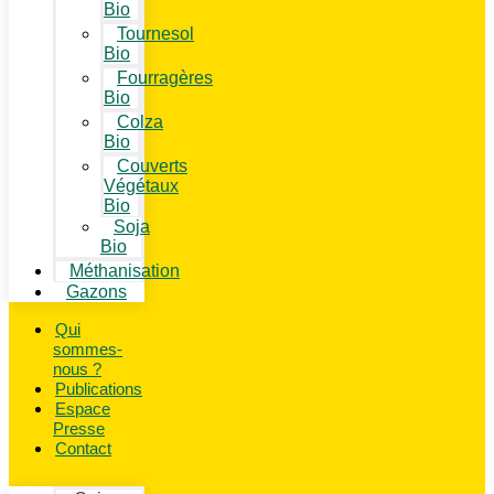
Bio
Tournesol
Bio
Fourragères
Bio
Colza
Bio
Couverts
Végétaux
Bio
Soja
Bio
Méthanisation
Gazons
Qui
sommes-
nous ?
Publications
Espace
Presse
Contact