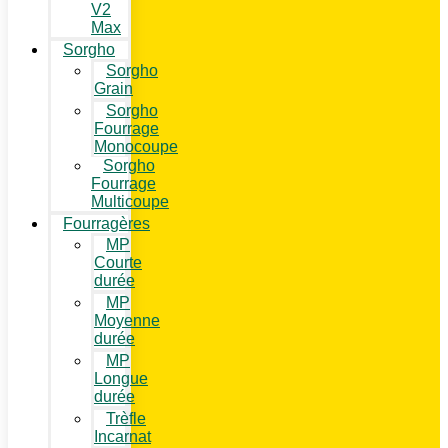
V2
Max
Sorgho
Sorgho
Grain
Sorgho
Fourrage
Monocoupe
Sorgho
Fourrage
Multicoupe
Fourragères
MP
Courte
durée
MP
Moyenne
durée
MP
Longue
durée
Trèfle
Incarnat