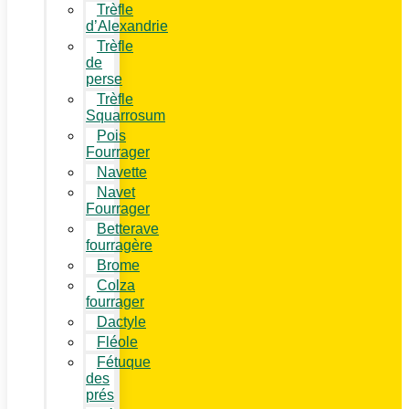
Trèfle
d’Alexandrie
Trèfle
de
perse
Trèfle
Squarrosum
Pois
Fourrager
Navette
Navet
Fourrager
Betterave
fourragère
Brome
Colza
fourrager
Dactyle
Fléole
Fétuque
des
prés