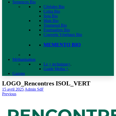
Semences Bio
Céréales Bio
Colza Bio
Soja Bio
Maïs Bio
Tournesol Bio
Fourragères Bio
Couverts Végétaux Bio
MEMENTO BIO
Méthanisation
Le + technique+
.
Guide Metha +
.
Gazons
LOGO_Rencontres ISOL_VERT
15 avril 2025
Admin SdF
Previous