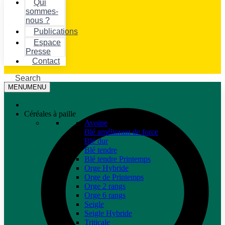
Qui
sommes-
nous ?
Publications
Espace
Presse
Contact
Search
MENU
MENU
Céréales à paille
Avoine
Blé améliorant de force
Blé dur
Blé tendre
Blé tendre Printemps
Orge Hybride
Orge de Printemps
Orge 2 rangs
Orge 6 rangs
Seigle
Seigle Hybride
Triticale