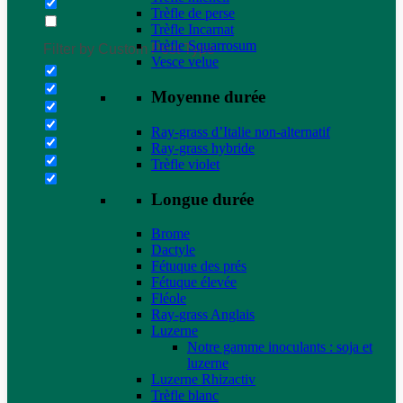
Trèfle de perse
Trèfle Incarnat
Trèfle Squarrosum
Filter by Custom Post Type
Vesce velue
Moyenne durée
Ray-grass d’Italie non-alternatif
Ray-grass hybride
Trèfle violet
Longue durée
Brome
Dactyle
Fétuque des prés
Fétuque élevée
Fléole
Ray-grass Anglais
Luzerne
Notre gamme inoculants : soja et
luzerne
Luzerne Rhizactiv
Trèfle blanc