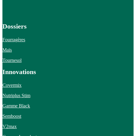
Dossiers
Fourragères
Maïs
Tournesol
Innovations
Covermix
Nutriplus Stim
Gamme Black
Semboost
V2max