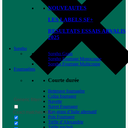
NOUVEAUTES
LES LABELS SF+
RESULTATS ESSAIS ARVALIS
2025
Sorgho
Sorgho Grain
Sorgho Fourrage Monocoupe
Sorgho Fourrage Multicoupe
Fourragères
Courte durée
Betterave fourragère
Colza fourrager
Generic filters
Navette
Navet Fourrager
Ray-grass d’Italie alternatif
Exact matches only
Pois Fourrager
Trèfle d’Alexandrie
Trèfle micheli