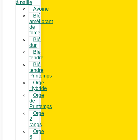
à paille
Avoine
Blé
améliorant
de
force
Blé
dur
Blé
tendre
Blé
tendre
Printemps
Orge
Hybride
Orge
de
Printemps
Orge
2
rangs
Orge
6