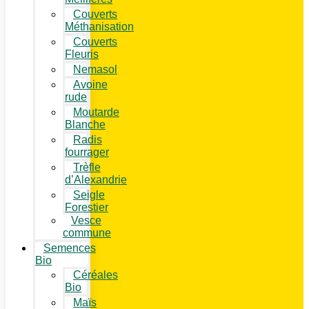
Couverts
Méthanisation
Couverts
Fleuris
Nemasol
Avoine
rude
Moutarde
Blanche
Radis
fourrager
Trèfle
d’Alexandrie
Seigle
Forestier
Vesce
commune
Semences
Bio
Céréales
Bio
Maïs