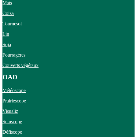
Maïs
Colza
Tournesol
Lin
Soja
Fourragères
Couverts végétaux
OAD
Météoscope
Prairiescope
Visualiz
Semscope
Défiscope