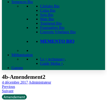
Semences Bio
Céréales Bio
Colza Bio
Soja Bio
Maïs Bio
Tournesol Bio
Fourragères Bio
Couverts Végétaux Bio
MEMENTO BIO
Méthanisation
Le + technique+
.
Guide Metha +
.
Gazons
4b-Amendement2
4 décembre 2017
Administrateur
Previous
Suivant