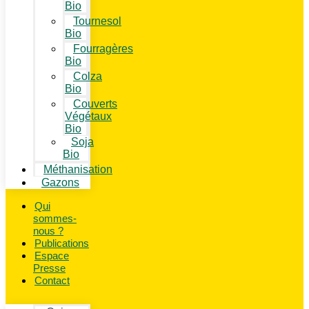
Bio
Tournesol
Bio
Fourragères
Bio
Colza
Bio
Couverts
Végétaux
Bio
Soja
Bio
Méthanisation
Gazons
Qui
sommes-
nous ?
Publications
Espace
Presse
Contact