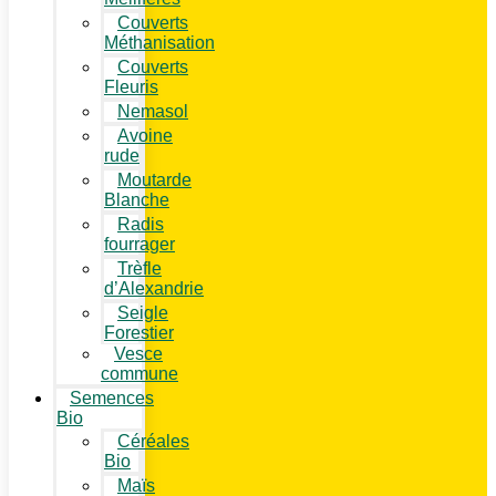
Couverts
Méthanisation
Couverts
Fleuris
Nemasol
Avoine
rude
Moutarde
Blanche
Radis
fourrager
Trèfle
d’Alexandrie
Seigle
Forestier
Vesce
commune
Semences
Bio
Céréales
Bio
Maïs