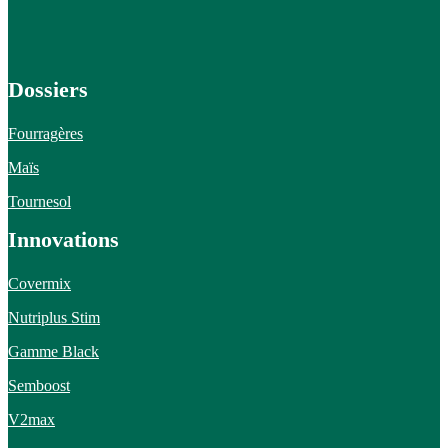
Dossiers
Fourragères
Maïs
Tournesol
Innovations
Covermix
Nutriplus Stim
Gamme Black
Semboost
V2max