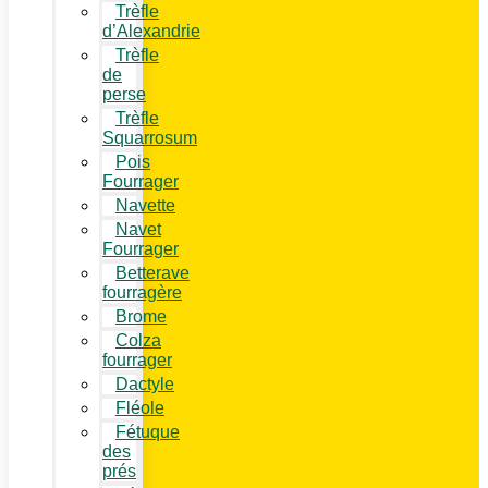
Trèfle
d’Alexandrie
Trèfle
de
perse
Trèfle
Squarrosum
Pois
Fourrager
Navette
Navet
Fourrager
Betterave
fourragère
Brome
Colza
fourrager
Dactyle
Fléole
Fétuque
des
prés