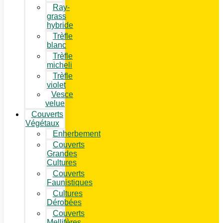
Ray-
grass
hybride
Trèfle
blanc
Trèfle
micheli
Trèfle
violet
Vesce
velue
Couverts
Végétaux
Enherbement
Couverts
Grandes
Cultures
Couverts
Faunistiques
Cultures
Dérobées
Couverts
Mellifères