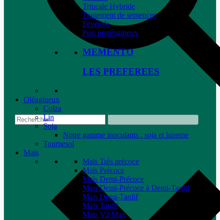
Triticale Hybride
Traitement de semences
Féverole
Pois protéagineux
MEMENTO
LES PREFEREES
Oléagineux
Colza
Lin
Soja
Notre gamme inoculants : soja et luzerne
Tournesol
Maïs
Maïs Très précoce
Maïs Précoce
Maïs Demi-Précoce
Maïs Demi-Précoce à Demi-Tardif
Maïs Demi-Tardif
Maïs Tardif
Maïs V2 Max