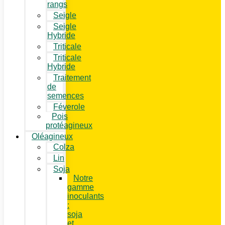
rangs
Seigle
Seigle
Hybride
Triticale
Triticale
Hybride
Traitement
de
semences
Féverole
Pois
protéagineux
Oléagineux
Colza
Lin
Soja
Notre
gamme
inoculants
:
soja
et