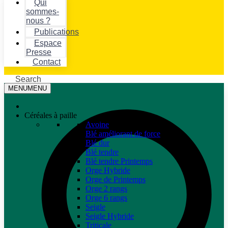
Qui
sommes-
nous ?
Publications
Espace
Presse
Contact
Search
MENU
MENU
Céréales à paille
Avoine
Blé améliorant de force
Blé dur
Blé tendre
Blé tendre Printemps
Orge Hybride
Orge de Printemps
Orge 2 rangs
Orge 6 rangs
Seigle
Seigle Hybride
Triticale