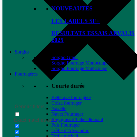
NOUVEAUTES
LES LABELS SF+
RESULTATS ESSAIS ARVALIS
2025
Sorgho
Sorgho Grain
Sorgho Fourrage Monocoupe
Sorgho Fourrage Multicoupe
Fourragères
Courte durée
Betterave fourragère
Colza fourrager
Generic filters
Navette
Navet Fourrager
Ray-grass d’Italie alternatif
Exact matches only
Pois Fourrager
Trèfle d’Alexandrie
Trèfle micheli