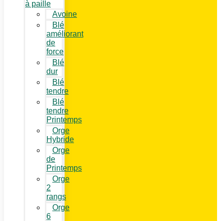
à paille
Avoine
Blé
améliorant
de
force
Blé
dur
Blé
tendre
Blé
tendre
Printemps
Orge
Hybride
Orge
de
Printemps
Orge
2
rangs
Orge
6