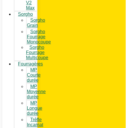
V2
Max
Sorgho
Sorgho
Grain
Sorgho
Fourrage
Monocoupe
Sorgho
Fourrage
Multicoupe
Fourragères
MP
Courte
durée
MP
Moyenne
durée
MP
Longue
durée
Trèfle
Incarnat