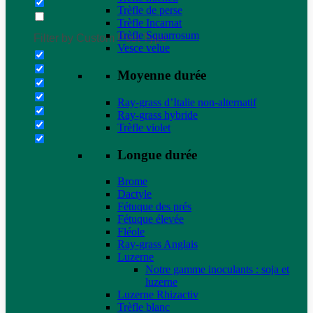
Trèfle de perse
Trèfle Incarnat
Trèfle Squarrosum
Filter by Custom Post Type
Vesce velue
Moyenne durée
Ray-grass d’Italie non-alternatif
Ray-grass hybride
Trèfle violet
Longue durée
Brome
Dactyle
Fétuque des prés
Fétuque élevée
Fléole
Ray-grass Anglais
Luzerne
Notre gamme inoculants : soja et
luzerne
Luzerne Rhizactiv
Trèfle blanc