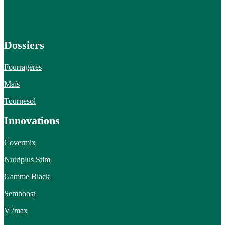
Dossiers
Fourragères
Maïs
Tournesol
Innovations
Covermix
Nutriplus Stim
Gamme Black
Semboost
V2max