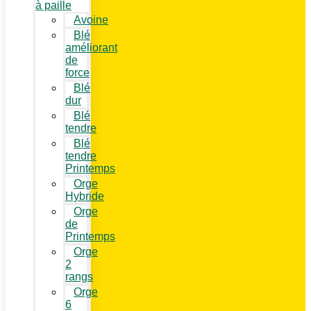
à paille
Avoine
Blé
améliorant
de
force
Blé
dur
Blé
tendre
Blé
tendre
Printemps
Orge
Hybride
Orge
de
Printemps
Orge
2
rangs
Orge
6