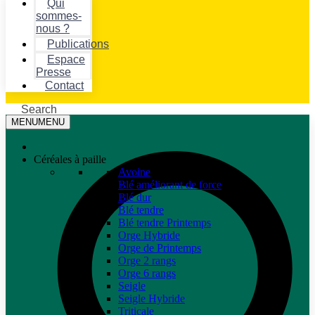
Qui
sommes-
nous ?
Publications
Espace
Presse
Contact
Search
MENU
MENU
Céréales à paille
Avoine
Blé améliorant de force
Blé dur
Blé tendre
Blé tendre Printemps
Orge Hybride
Orge de Printemps
Orge 2 rangs
Orge 6 rangs
Seigle
Seigle Hybride
Triticale