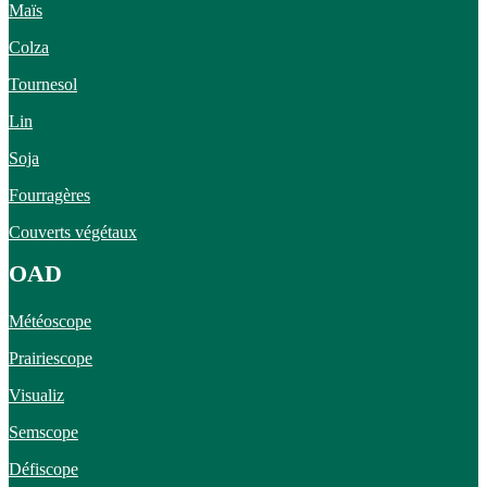
Maïs
Colza
Tournesol
Lin
Soja
Fourragères
Couverts végétaux
OAD
Météoscope
Prairiescope
Visualiz
Semscope
Défiscope