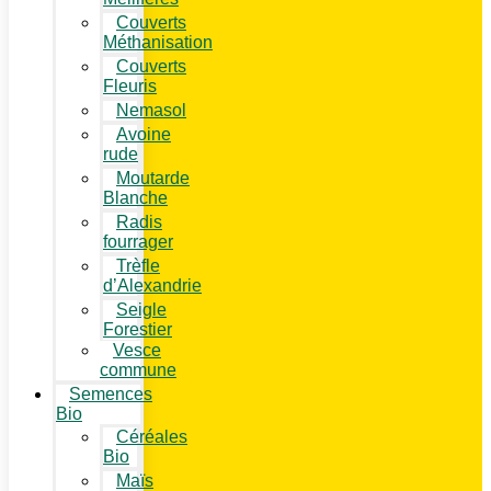
Couverts
Méthanisation
Couverts
Fleuris
Nemasol
Avoine
rude
Moutarde
Blanche
Radis
fourrager
Trèfle
d’Alexandrie
Seigle
Forestier
Vesce
commune
Semences
Bio
Céréales
Bio
Maïs