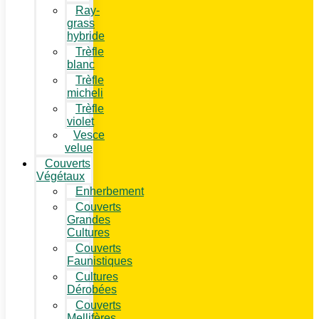
Ray-
grass
hybride
Trèfle
blanc
Trèfle
micheli
Trèfle
violet
Vesce
velue
Couverts
Végétaux
Enherbement
Couverts
Grandes
Cultures
Couverts
Faunistiques
Cultures
Dérobées
Couverts
Mellifères