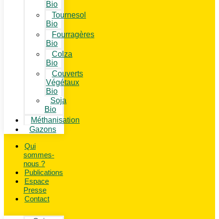
Bio
Tournesol
Bio
Fourragères
Bio
Colza
Bio
Couverts
Végétaux
Bio
Soja
Bio
Méthanisation
Gazons
Qui
sommes-
nous ?
Publications
Espace
Presse
Contact