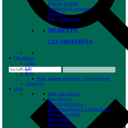
Triticale Hybride
Traitement de semences
Féverole
Pois protéagineux
MEMENTO
LES PREFEREES
Oléagineux
Colza
Lin
Soja
Notre gamme inoculants : soja et luzerne
Tournesol
Maïs
Maïs Très précoce
Maïs Précoce
Maïs Demi-Précoce
Maïs Demi-Précoce à Demi-Tardif
Maïs Demi-Tardif
Maïs Tardif
Maïs V2 Max