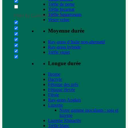
Trèfle de perse
Trèfle Incarnat
Trèfle Squarrosum
Filter by Custom Post Type
Vesce velue
Moyenne durée
Ray-grass d’Italie non-alternatif
Ray-grass hybride
Trèfle violet
Longue durée
Brome
Dactyle
Fétuque des prés
Fétuque élevée
Fléole
Ray-grass Anglais
Luzerne
Notre gamme inoculants : soja et
luzerne
Luzerne Rhizactiv
Trèfle blanc