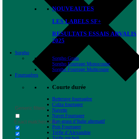
NOUVEAUTES
LES LABELS SF+
RESULTATS ESSAIS ARVALIS
2025
Sorgho
Sorgho Grain
Sorgho Fourrage Monocoupe
Sorgho Fourrage Multicoupe
Fourragères
Courte durée
Betterave fourragère
Colza fourrager
Generic filters
Navette
Navet Fourrager
Ray-grass d’Italie alternatif
Exact matches only
Pois Fourrager
Trèfle d’Alexandrie
Trèfle micheli