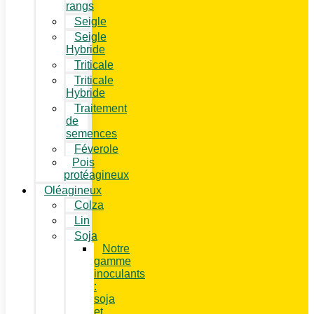
rangs
Seigle
Seigle
Hybride
Triticale
Triticale
Hybride
Traitement
de
semences
Féverole
Pois
protéagineux
Oléagineux
Colza
Lin
Soja
Notre
gamme
inoculants
:
soja
et