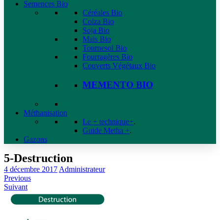
Semences Bio
Céréales Bio
Colza Bio
Soja Bio
Maïs Bio
Tournesol Bio
Fourragères Bio
Couverts Végétaux Bio
MEMENTO BIO
Méthanisation
Le + technique+
.
Guide Metha +
.
Gazons
5-Destruction
4 décembre 2017
Administrateur
Previous
Suivant