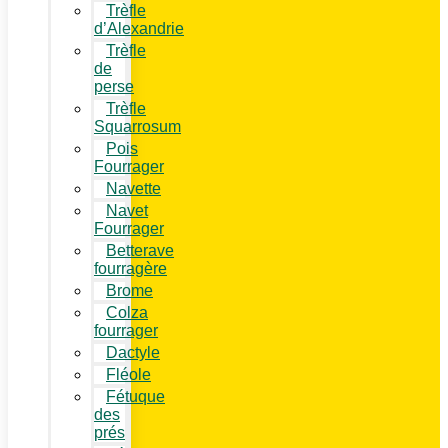
Trèfle
d’Alexandrie
Trèfle
de
perse
Trèfle
Squarrosum
Pois
Fourrager
Navette
Navet
Fourrager
Betterave
fourragère
Brome
Colza
fourrager
Dactyle
Fléole
Fétuque
des
prés