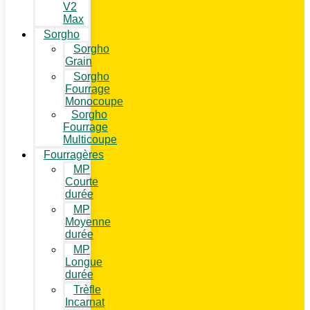
V2
Max
Sorgho
Sorgho
Grain
Sorgho
Fourrage
Monocoupe
Sorgho
Fourrage
Multicoupe
Fourragères
MP
Courte
durée
MP
Moyenne
durée
MP
Longue
durée
Trèfle
Incarnat