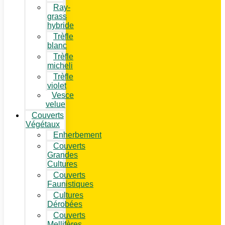
Ray-
grass
hybride
Trèfle
blanc
Trèfle
micheli
Trèfle
violet
Vesce
velue
Couverts
Végétaux
Enherbement
Couverts
Grandes
Cultures
Couverts
Faunistiques
Cultures
Dérobées
Couverts
Mellifères