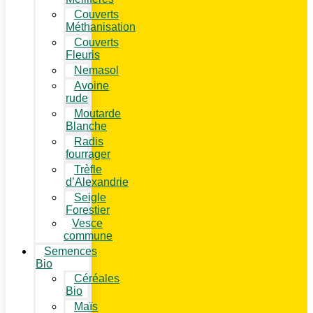
Couverts
Méthanisation
Couverts
Fleuris
Nemasol
Avoine
rude
Moutarde
Blanche
Radis
fourrager
Trèfle
d’Alexandrie
Seigle
Forestier
Vesce
commune
Semences
Bio
Céréales
Bio
Maïs