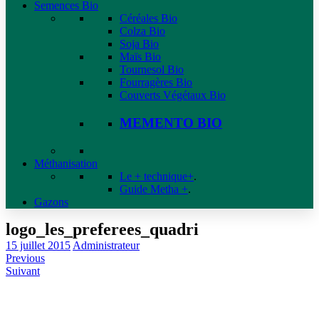
Semences Bio
Céréales Bio
Colza Bio
Soja Bio
Maïs Bio
Tournesol Bio
Fourragères Bio
Couverts Végétaux Bio
MEMENTO BIO
Méthanisation
Le + technique+
.
Guide Metha +
.
Gazons
logo_les_preferees_quadri
15 juillet 2015
Administrateur
Previous
Suivant