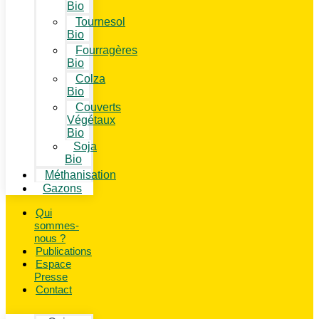
Bio
Tournesol
Bio
Fourragères
Bio
Colza
Bio
Couverts
Végétaux
Bio
Soja
Bio
Méthanisation
Gazons
Qui
sommes-
nous ?
Publications
Espace
Presse
Contact