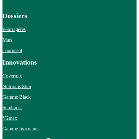
Dossiers
Fourragères
Maïs
Tournesol
Innovations
Covermix
Nutriplus Stim
Gamme Black
Semboost
V2max
Gamme Inoculants