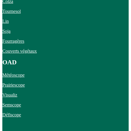
Colza
Tournesol
Lin
Soja
Fourragères
Couverts végétaux
OAD
Météoscope
Prairiescope
Visualiz
Semscope
Défiscope