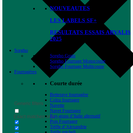
NOUVEAUTES
LES LABELS SF+
RESULTATS ESSAIS ARVALIS
2025
Sorgho
Sorgho Grain
Sorgho Fourrage Monocoupe
Sorgho Fourrage Multicoupe
Fourragères
Courte durée
Betterave fourragère
Colza fourrager
Generic filters
Navette
Navet Fourrager
Ray-grass d’Italie alternatif
Exact matches only
Pois Fourrager
Trèfle d’Alexandrie
Trèfle micheli