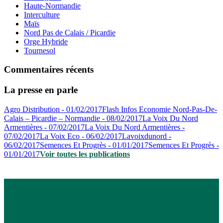
Haute-Normandie
Interculture
Maïs
Nord Pas de Calais / Picardie
Orge Hybride
Tournesol
Commentaires récents
La presse en parle
Agro Distribution - 01/02/2017
Flash Infos Economie Nord-Pas-De-
Calais – Picardie – Normandie - 08/02/2017
La Voix Du Nord
Armentières - 07/02/2017
La Voix Du Nord Armentières -
07/02/2017
La Voix Eco - 06/02/2017
Lavoixdunord -
06/02/2017
Semences Et Progrès - 01/01/2017
Semences Et Progrès -
01/01/2017
Voir toutes les publications