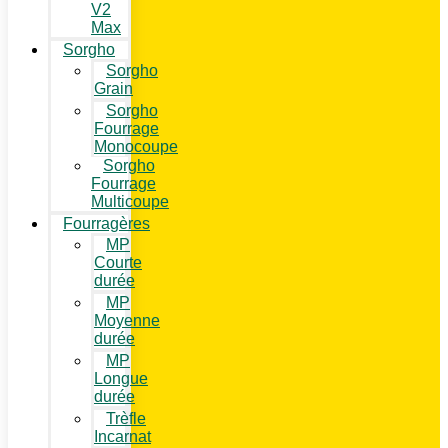
V2
Max
Sorgho
Sorgho
Grain
Sorgho
Fourrage
Monocoupe
Sorgho
Fourrage
Multicoupe
Fourragères
MP
Courte
durée
MP
Moyenne
durée
MP
Longue
durée
Trèfle
Incarnat