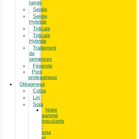
rangs
Seigle
Seigle
Hybride
Triticale
Triticale
Hybride
Traitement
de
semences
Féverole
Pois
protéagineux
Oléagineux
Colza
Lin
Soja
Notre
gamme
inoculants
:
soja
et