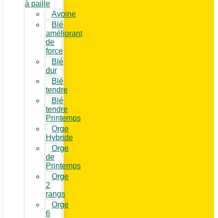
à paille
Avoine
Blé
améliorant
de
force
Blé
dur
Blé
tendre
Blé
tendre
Printemps
Orge
Hybride
Orge
de
Printemps
Orge
2
rangs
Orge
6