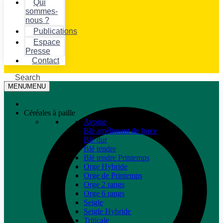
Qui
sommes-
nous ?
Publications
Espace
Presse
Contact
Search
MENU
MENU
Céréales à paille
Avoine
Blé améliorant de force
Blé dur
Blé tendre
Blé tendre Printemps
Orge Hybride
Orge de Printemps
Orge 2 rangs
Orge 6 rangs
Seigle
Seigle Hybride
Triticale