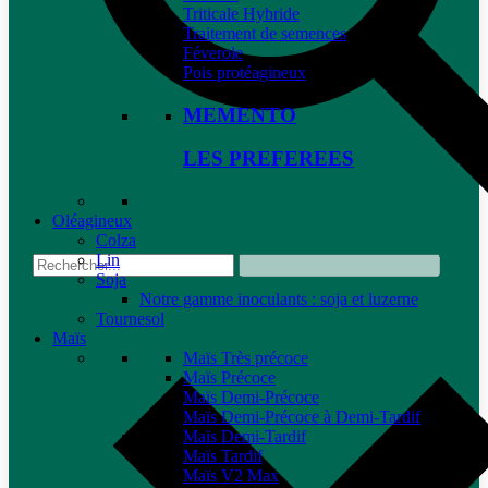
Triticale Hybride
Traitement de semences
Féverole
Pois protéagineux
MEMENTO
LES PREFEREES
Oléagineux
Colza
Lin
Soja
Notre gamme inoculants : soja et luzerne
Tournesol
Maïs
Maïs Très précoce
Maïs Précoce
Maïs Demi-Précoce
Maïs Demi-Précoce à Demi-Tardif
Maïs Demi-Tardif
Maïs Tardif
Maïs V2 Max