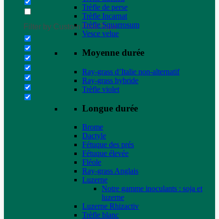
Trèfle de perse
Trèfle Incarnat
Trèfle Squarrosum
Filter by Custom Post Type
Vesce velue
Moyenne durée
Ray-grass d’Italie non-alternatif
Ray-grass hybride
Trèfle violet
Longue durée
Brome
Dactyle
Fétuque des prés
Fétuque élevée
Fléole
Ray-grass Anglais
Luzerne
Notre gamme inoculants : soja et
luzerne
Luzerne Rhizactiv
Trèfle blanc