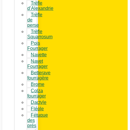
Trèfle
d’Alexandrie
Trèfle
de
perse
Trèfle
Squarrosum
Pois
Fourrager
Navette
Navet
Fourrager
Betterave
fourragère
Brome
Colza
fourrager
Dactyle
Fléole
Fétuque
des
prés