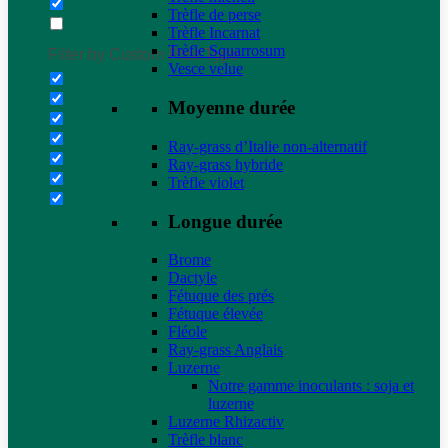
Trèfle de perse
Trèfle Incarnat
Trèfle Squarrosum
Filter by Custom Post Type
Vesce velue
Moyenne durée
Ray-grass d’Italie non-alternatif
Ray-grass hybride
Trèfle violet
Longue durée
Brome
Dactyle
Fétuque des prés
Fétuque élevée
Fléole
Ray-grass Anglais
Luzerne
Notre gamme inoculants : soja et
luzerne
Luzerne Rhizactiv
Trèfle blanc