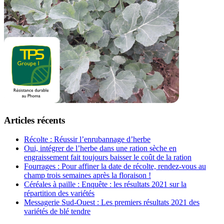
Articles récents
Récolte : Réussir l’enrubannage d’herbe
Oui, intégrer de l’herbe dans une ration sèche en
engraissement fait toujours baisser le coût de la ration
Fourrages : Pour affiner la date de récolte, rendez-vous au
champ trois semaines après la floraison !
Céréales à paille : Enquête : les résultats 2021 sur la
répartition des variétés
Messagerie Sud-Ouest : Les premiers résultats 2021 des
variétés de blé tendre