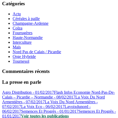
Catégories
Actu
Céréales à paille
Champagne-Ardenne
Colza
Fourragères
Haute-Normandie
Interculture
Maïs
Nord Pas de Calais / Picardie
Orge Hybride
Tournesol
Commentaires récents
La presse en parle
Agro Distribution - 01/02/2017
Flash Infos Economie Nord-Pas-De-
Calais – Picardie – Normandie - 08/02/2017
La Voix Du Nord
Armentières - 07/02/2017
La Voix Du Nord Armentières -
07/02/2017
La Voix Eco - 06/02/2017
Lavoixdunord -
06/02/2017
Semences Et Progrès - 01/01/2017
Semences Et Progrès -
01/01/2017
Voir toutes les publications