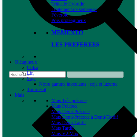
Triticale Hybride
Traitement de semences
Féverole
Pois protéagineux
MEMENTO
LES PREFEREES
Oléagineux
Colza
Lin
Soja
Notre gamme inoculants : soja et luzerne
Tournesol
Maïs
Maïs Très précoce
Maïs Précoce
Maïs Demi-Précoce
Maïs Demi-Précoce à Demi-Tardif
Maïs Demi-Tardif
Maïs Tardif
Maïs V2 Max