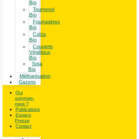
Bio
Tournesol
Bio
Fourragères
Bio
Colza
Bio
Couverts
Végétaux
Bio
Soja
Bio
Méthanisation
Gazons
Qui
sommes-
nous ?
Publications
Espace
Presse
Contact