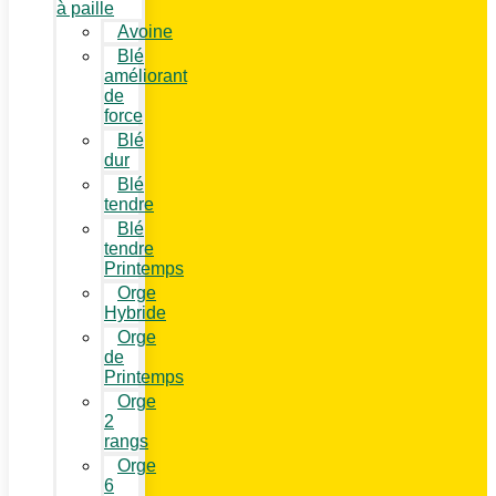
à paille
Avoine
Blé
améliorant
de
force
Blé
dur
Blé
tendre
Blé
tendre
Printemps
Orge
Hybride
Orge
de
Printemps
Orge
2
rangs
Orge
6