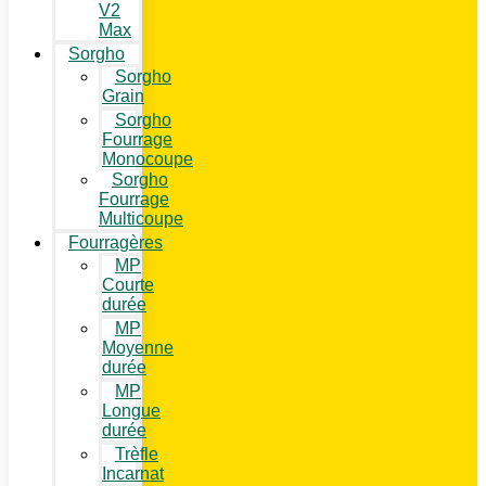
V2
Max
Sorgho
Sorgho
Grain
Sorgho
Fourrage
Monocoupe
Sorgho
Fourrage
Multicoupe
Fourragères
MP
Courte
durée
MP
Moyenne
durée
MP
Longue
durée
Trèfle
Incarnat