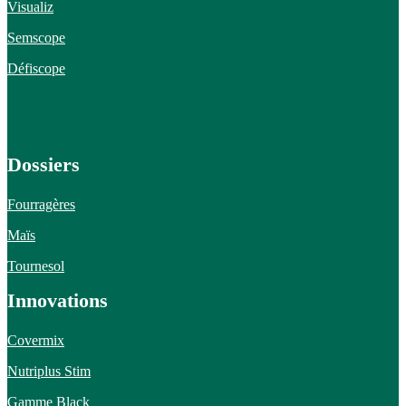
Visualiz
Semscope
Défiscope
Dossiers
Fourragères
Maïs
Tournesol
Innovations
Covermix
Nutriplus Stim
Gamme Black