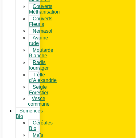
Couverts
Méthanisation
Couverts
Fleuris
Nemasol
Avoine
rude
Moutarde
Blanche
Radis
fourrager
Trèfle
d’Alexandrie
Seigle
Forestier
Vesce
commune
Semences
Bio
Céréales
Bio
Maïs