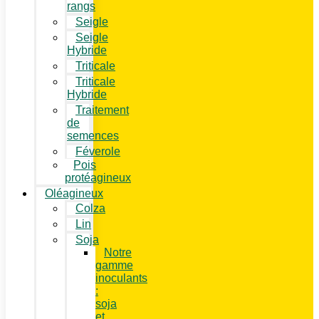
rangs
Seigle
Seigle
Hybride
Triticale
Triticale
Hybride
Traitement
de
semences
Féverole
Pois
protéagineux
Oléagineux
Colza
Lin
Soja
Notre
gamme
inoculants
:
soja
et