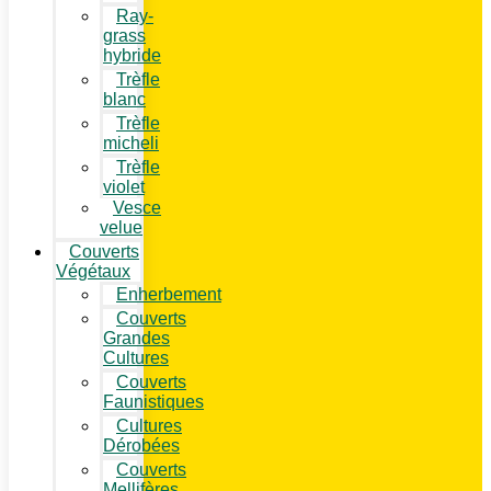
Ray-
grass
hybride
Trèfle
blanc
Trèfle
micheli
Trèfle
violet
Vesce
velue
Couverts
Végétaux
Enherbement
Couverts
Grandes
Cultures
Couverts
Faunistiques
Cultures
Dérobées
Couverts
Mellifères