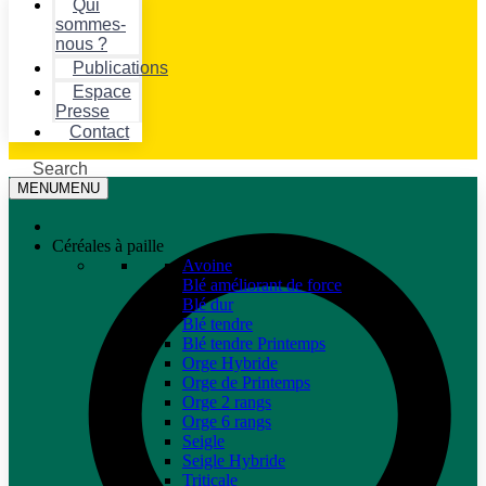
Qui
sommes-
nous ?
Publications
Espace
Presse
Contact
Search
MENU
MENU
Céréales à paille
Avoine
Blé améliorant de force
Blé dur
Blé tendre
Blé tendre Printemps
Orge Hybride
Orge de Printemps
Orge 2 rangs
Orge 6 rangs
Seigle
Seigle Hybride
Triticale