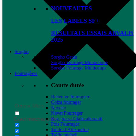
NOUVEAUTES
LES LABELS SF+
RESULTATS ESSAIS ARVALIS
2025
Sorgho
Sorgho Grain
Sorgho Fourrage Monocoupe
Sorgho Fourrage Multicoupe
Fourragères
Courte durée
Betterave fourragère
Colza fourrager
Generic filters
Navette
Navet Fourrager
Ray-grass d’Italie alternatif
Exact matches only
Pois Fourrager
Trèfle d’Alexandrie
Trèfle micheli