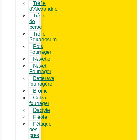
Trèfle
d’Alexandrie
Trèfle
de
perse
Trèfle
Squarrosum
Pois
Fourrager
Navette
Navet
Fourrager
Betterave
fourragère
Brome
Colza
fourrager
Dactyle
Fléole
Fétuque
des
prés