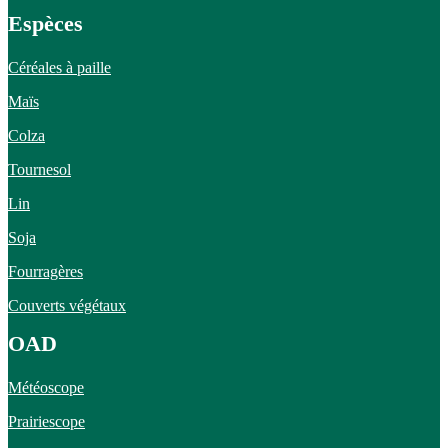
Espèces
Céréales à paille
Maïs
Colza
Tournesol
Lin
Soja
Fourragères
Couverts végétaux
OAD
Météoscope
Prairiescope