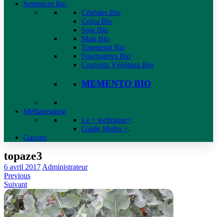
Semences Bio
Céréales Bio
Colza Bio
Soja Bio
Maïs Bio
Tournesol Bio
Fourragères Bio
Couverts Végétaux Bio
MEMENTO BIO
Méthanisation
Le + technique+
.
Guide Metha +
.
Gazons
topaze3
6 avril 2017
Administrateur
Previous
Suivant