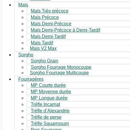
Maïs
Maïs Très précoce
Maïs Précoce
Maïs Demi-Précoce
Maïs Demi-Précoce à Demi-Tardif
Maïs Demi-Tardif
Maïs Tardif
Maïs V2 Max
Sorgho
Sorgho Grain
Sorgho Fourrage Monocoupe
Sorgho Fourrage Multicoupe
Fourragères
MP Courte durée
MP Moyenne durée
MP Longue durée
Trèfle Incarnat
Trèfle d’Alexandrie
Trèfle de perse
Trèfle Squarrosum
Pois Fourrager