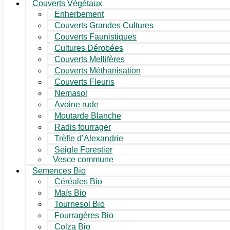
Couverts Végétaux
Enherbement
Couverts Grandes Cultures
Couverts Faunistiques
Cultures Dérobées
Couverts Mellifères
Couverts Méthanisation
Couverts Fleuris
Nemasol
Avoine rude
Moutarde Blanche
Radis fourrager
Trèfle d’Alexandrie
Seigle Forestier
Vesce commune
Semences Bio
Céréales Bio
Maïs Bio
Tournesol Bio
Fourragères Bio
Colza Bio