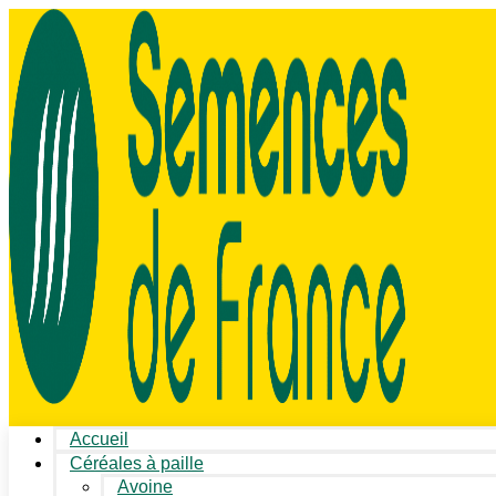
Accueil
Céréales à paille
Avoine