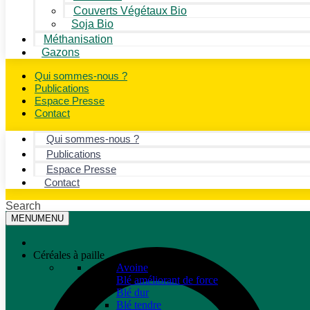
Couverts Végétaux Bio
Soja Bio
Méthanisation
Gazons
Qui sommes-nous ?
Publications
Espace Presse
Contact
Qui sommes-nous ?
Publications
Espace Presse
Contact
Search
MENU
MENU
Céréales à paille
Avoine
Blé améliorant de force
Blé dur
Blé tendre