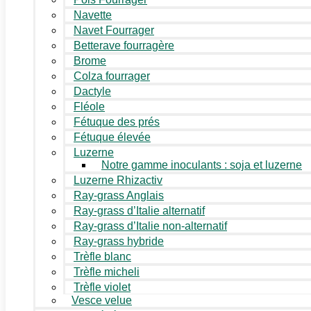
Navette
Navet Fourrager
Betterave fourragère
Brome
Colza fourrager
Dactyle
Fléole
Fétuque des prés
Fétuque élevée
Luzerne
Notre gamme inoculants : soja et luzerne
Luzerne Rhizactiv
Ray-grass Anglais
Ray-grass d’Italie alternatif
Ray-grass d’Italie non-alternatif
Ray-grass hybride
Trèfle blanc
Trèfle micheli
Trèfle violet
Vesce velue