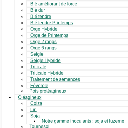
Blé améliorant de force
Blé dur
Blé tendre
Blé tendre Printemps
Orge Hybride
Orge de Printemps
Orge 2 rangs
Orge 6 rangs
Seigle
Seigle Hybride
Triticale
Triticale Hybride
Traitement de semences
Féverole
Pois protéagineux
Oléagineux
Colza
Lin
Soja
Notre gamme inoculants : soja et luzerne
Tournesol