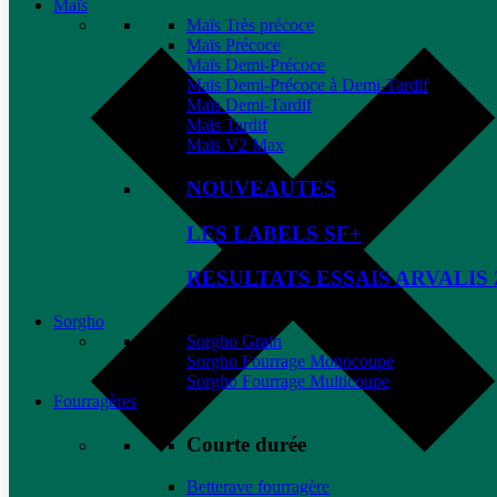
Maïs
Maïs Très précoce
Maïs Précoce
Maïs Demi-Précoce
Maïs Demi-Précoce à Demi-Tardif
Maïs Demi-Tardif
Maïs Tardif
Maïs V2 Max
NOUVEAUTES
LES LABELS SF+
RESULTATS ESSAIS ARVALIS 
Sorgho
Sorgho Grain
Sorgho Fourrage Monocoupe
Sorgho Fourrage Multicoupe
Fourragères
Courte durée
Betterave fourragère