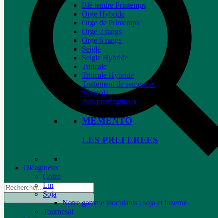
Blé tendre Printemps
Orge Hybride
Orge de Printemps
Orge 2 rangs
Orge 6 rangs
Seigle
Seigle Hybride
Triticale
Triticale Hybride
Traitement de semences
Féverole
Pois protéagineux
MEMENTO
LES PREFEREES
Oléagineux
Colza
Lin
Soja
Notre gamme inoculants : soja et luzerne
Tournesol