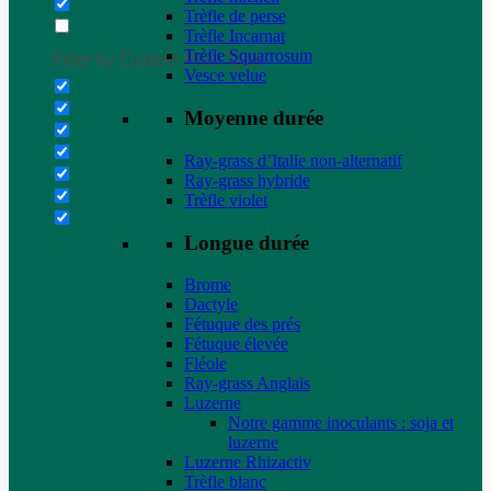
Trèfle de perse
Trèfle Incarnat
Trèfle Squarrosum
Filter by Custom Post Type
Vesce velue
Moyenne durée
Ray-grass d’Italie non-alternatif
Ray-grass hybride
Trèfle violet
Longue durée
Brome
Dactyle
Fétuque des prés
Fétuque élevée
Fléole
Ray-grass Anglais
Luzerne
Notre gamme inoculants : soja et
luzerne
Luzerne Rhizactiv
Trèfle blanc