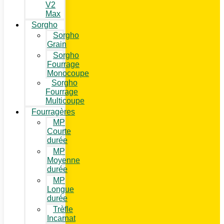
V2
Max
Sorgho
Sorgho
Grain
Sorgho
Fourrage
Monocoupe
Sorgho
Fourrage
Multicoupe
Fourragères
MP
Courte
durée
MP
Moyenne
durée
MP
Longue
durée
Trèfle
Incarnat