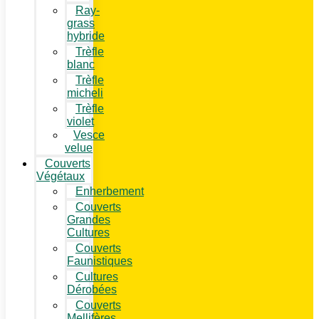
Ray-
grass
hybride
Trèfle
blanc
Trèfle
micheli
Trèfle
violet
Vesce
velue
Couverts
Végétaux
Enherbement
Couverts
Grandes
Cultures
Couverts
Faunistiques
Cultures
Dérobées
Couverts
Mellifères