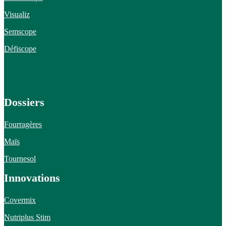
Visualiz
Semscope
Défiscope
Dossiers
Fourragères
Maïs
Tournesol
Innovations
Covermix
Nutriplus Stim