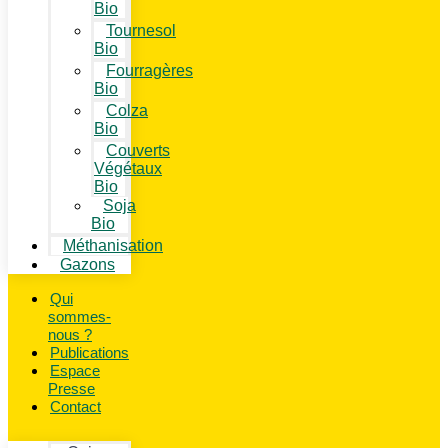
Bio
Tournesol
Bio
Fourragères
Bio
Colza
Bio
Couverts
Végétaux
Bio
Soja
Bio
Méthanisation
Gazons
Qui
sommes-
nous ?
Publications
Espace
Presse
Contact