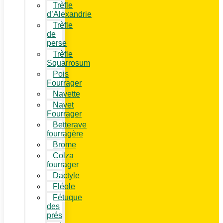
Trèfle
d’Alexandrie
Trèfle
de
perse
Trèfle
Squarrosum
Pois
Fourrager
Navette
Navet
Fourrager
Betterave
fourragère
Brome
Colza
fourrager
Dactyle
Fléole
Fétuque
des
prés