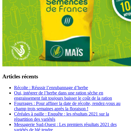
Articles récents
Récolte : Réussir l’enrubannage d’herbe
Oui, intégrer de l’herbe dans une ration sèche en
engraissement fait toujours baisser le coût de la ration
Fourrages : Pour affiner la date de récolte, rendez-vous au
champ trois semaines après la floraison !
Céréales à paille : Enquête : les résultats 2021 sur la
répartition des variétés
Messagerie Sud-Ouest : Les premiers résultats 2021 des
variétés de blé tendre