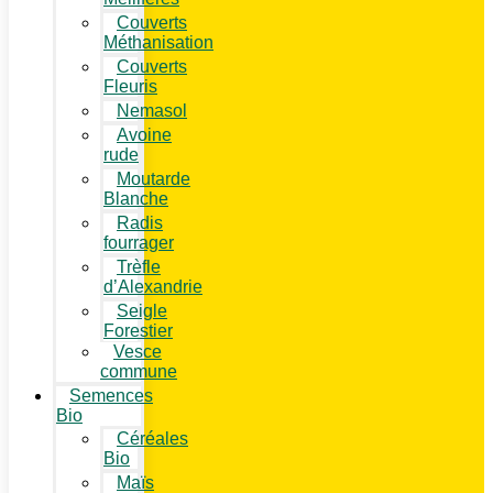
Couverts
Méthanisation
Couverts
Fleuris
Nemasol
Avoine
rude
Moutarde
Blanche
Radis
fourrager
Trèfle
d’Alexandrie
Seigle
Forestier
Vesce
commune
Semences
Bio
Céréales
Bio
Maïs