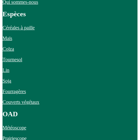
Qui sommes-nous
Espèces
Céréales à paille
Maïs
Colza
Tournesol
Lin
Soja
Fourragères
Couverts végétaux
OAD
Météoscope
Prairiescope