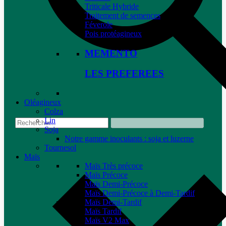
Triticale Hybride
Traitement de semences
Féverole
Pois protéagineux
MEMENTO
LES PREFEREES
Oléagineux
Colza
Lin
Soja
Notre gamme inoculants : soja et luzerne
Tournesol
Maïs
Maïs Très précoce
Maïs Précoce
Maïs Demi-Précoce
Maïs Demi-Précoce à Demi-Tardif
Maïs Demi-Tardif
Maïs Tardif
Maïs V2 Max