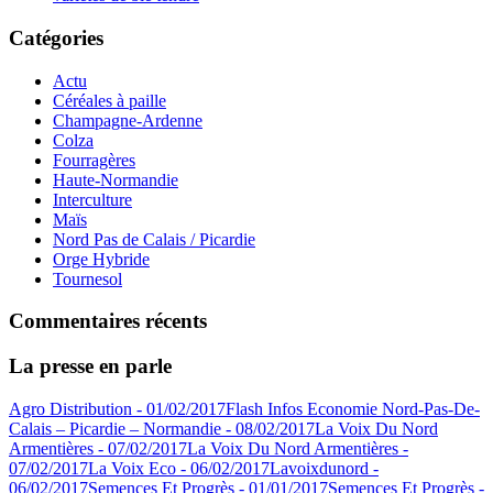
Catégories
Actu
Céréales à paille
Champagne-Ardenne
Colza
Fourragères
Haute-Normandie
Interculture
Maïs
Nord Pas de Calais / Picardie
Orge Hybride
Tournesol
Commentaires récents
La presse en parle
Agro Distribution - 01/02/2017
Flash Infos Economie Nord-Pas-De-
Calais – Picardie – Normandie - 08/02/2017
La Voix Du Nord
Armentières - 07/02/2017
La Voix Du Nord Armentières -
07/02/2017
La Voix Eco - 06/02/2017
Lavoixdunord -
06/02/2017
Semences Et Progrès - 01/01/2017
Semences Et Progrès -