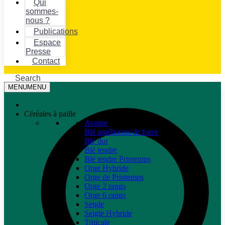
Qui
sommes-
nous ?
Publications
Espace
Presse
Contact
Search
MENU
MENU
Céréales à paille
Avoine
Blé améliorant de force
Blé dur
Blé tendre
Blé tendre Printemps
Orge Hybride
Orge de Printemps
Orge 2 rangs
Orge 6 rangs
Seigle
Seigle Hybride
Triticale