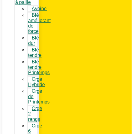
à paille
Avoine
Blé
améliorant
de
force
Blé
dur
Blé
tendre
Blé
tendre
Printemps
Orge
Hybride
Orge
de
Printemps
Orge
2
rangs
Orge
6