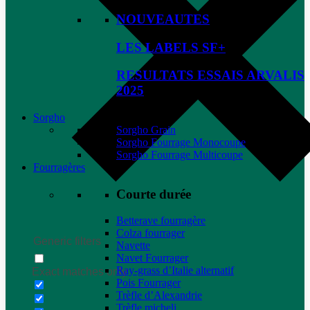
NOUVEAUTES
LES LABELS SF+
RESULTATS ESSAIS ARVALIS
2025
Sorgho
Sorgho Grain
Sorgho Fourrage Monocoupe
Sorgho Fourrage Multicoupe
Fourragères
Courte durée
Betterave fourragère
Colza fourrager
Generic filters
Navette
Navet Fourrager
Ray-grass d’Italie alternatif
Exact matches only
Pois Fourrager
Trèfle d’Alexandrie
Trèfle micheli