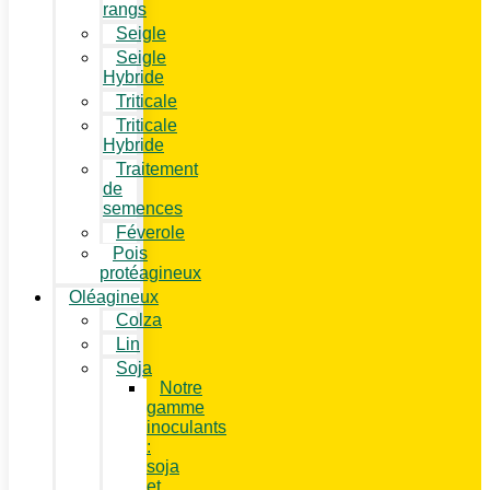
rangs
Seigle
Seigle
Hybride
Triticale
Triticale
Hybride
Traitement
de
semences
Féverole
Pois
protéagineux
Oléagineux
Colza
Lin
Soja
Notre
gamme
inoculants
:
soja
et