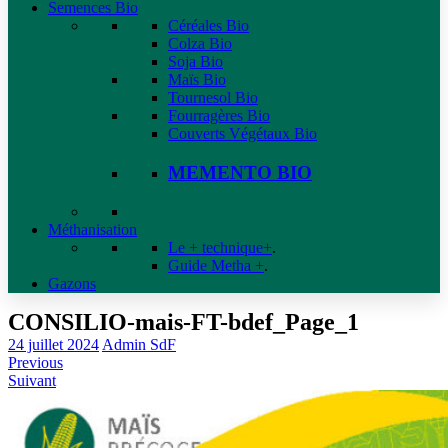
Semences Bio
Céréales Bio
Colza Bio
Soja Bio
Maïs Bio
Tournesol Bio
Fourragères Bio
Couverts Végétaux Bio
MEMENTO BIO
Méthanisation
Le + technique+
.
Guide Metha +
.
Gazons
CONSILIO-mais-FT-bdef_Page_1
24 juillet 2024
Admin SdF
Previous
Suivant