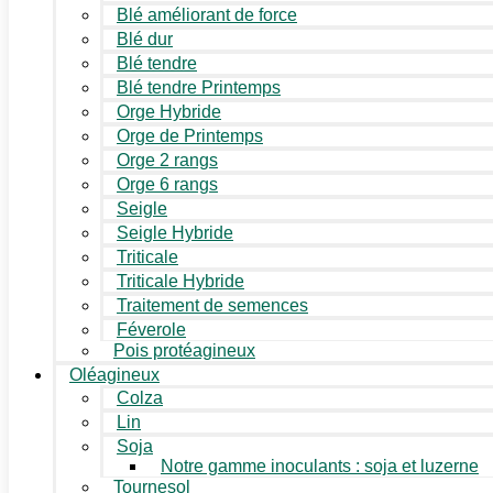
Blé améliorant de force
Blé dur
Blé tendre
Blé tendre Printemps
Orge Hybride
Orge de Printemps
Orge 2 rangs
Orge 6 rangs
Seigle
Seigle Hybride
Triticale
Triticale Hybride
Traitement de semences
Féverole
Pois protéagineux
Oléagineux
Colza
Lin
Soja
Notre gamme inoculants : soja et luzerne
Tournesol