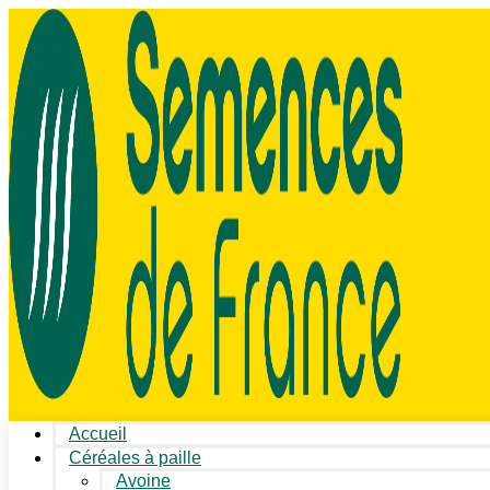
Accueil
Céréales à paille
Avoine