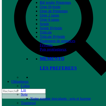
Blé tendre Printemps
Orge Hybride
Orge de Printemps
Orge 2 rangs
Orge 6 rangs
Seigle
Seigle Hybride
Triticale
Triticale Hybride
Traitement de semences
Féverole
Pois protéagineux
MEMENTO
LES PREFEREES
Oléagineux
Colza
Lin
Soja
Notre gamme inoculants : soja et luzerne
Tournesol