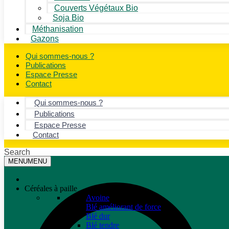
Couverts Végétaux Bio
Soja Bio
Méthanisation
Gazons
Qui sommes-nous ?
Publications
Espace Presse
Contact
Qui sommes-nous ?
Publications
Espace Presse
Contact
Search
MENU
MENU
Céréales à paille
Avoine
Blé améliorant de force
Blé dur
Blé tendre