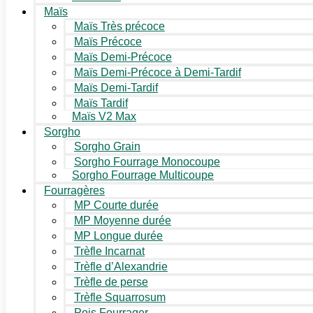
Maïs
Maïs Très précoce
Maïs Précoce
Maïs Demi-Précoce
Maïs Demi-Précoce à Demi-Tardif
Maïs Demi-Tardif
Maïs Tardif
Maïs V2 Max
Sorgho
Sorgho Grain
Sorgho Fourrage Monocoupe
Sorgho Fourrage Multicoupe
Fourragères
MP Courte durée
MP Moyenne durée
MP Longue durée
Trèfle Incarnat
Trèfle d’Alexandrie
Trèfle de perse
Trèfle Squarrosum
Pois Fourrager