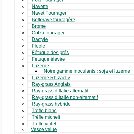
Navette
Navet Fourrager
Betterave fourragère
Brome
Colza fourrager
Dactyle
Fléole
Fétuque des prés
Fétuque élevée
Luzerne
Notre gamme inoculants : soja et luzerne
Luzerne Rhizactiv
Ray-grass Anglais
Ray-grass d’Italie alternatif
Ray-grass d’Italie non-alternatif
Ray-grass hybride
Trèfle blanc
Trèfle micheli
Trèfle violet
Vesce velue