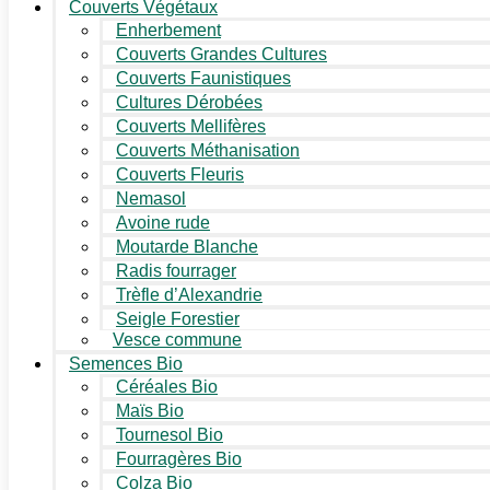
Couverts Végétaux
Enherbement
Couverts Grandes Cultures
Couverts Faunistiques
Cultures Dérobées
Couverts Mellifères
Couverts Méthanisation
Couverts Fleuris
Nemasol
Avoine rude
Moutarde Blanche
Radis fourrager
Trèfle d’Alexandrie
Seigle Forestier
Vesce commune
Semences Bio
Céréales Bio
Maïs Bio
Tournesol Bio
Fourragères Bio
Colza Bio