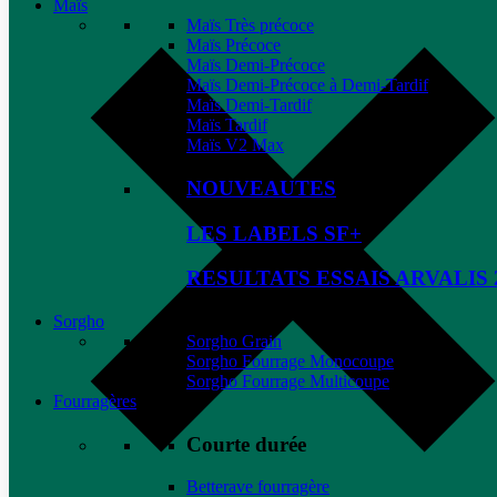
Maïs
Maïs Très précoce
Maïs Précoce
Maïs Demi-Précoce
Maïs Demi-Précoce à Demi-Tardif
Maïs Demi-Tardif
Maïs Tardif
Maïs V2 Max
NOUVEAUTES
LES LABELS SF+
RESULTATS ESSAIS ARVALIS 
Sorgho
Sorgho Grain
Sorgho Fourrage Monocoupe
Sorgho Fourrage Multicoupe
Fourragères
Courte durée
Betterave fourragère